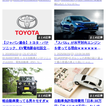
煽られたくないから...
まとめ記事
まとめ記事
【ジャパン連合】トヨタ・パナ
『スバル』が水平対向エンジン
ソニック、EV電池新会社設立を
を使ってる理由ｗｗｗｗｗｗｗ
正式発表wwwwwwwwwwww
ｗ
1: 2019/01/22(火) 21:47:28.57
1: 2025/06/15(日) 13:04:34.895
ID:Xm55T3lH9 トヨタ自動車とパナソニッ
ID:ajDHP0Ky0 ポルシェの本物の奴と違っ
クは22日、電気自動車（EV）な...
て重心普通の車より高いじゃん ...
まとめ記事
まとめ記事
軽自動車乗ってる男キモすぎｗ
自動車免許取得費用 ｢日本:30万