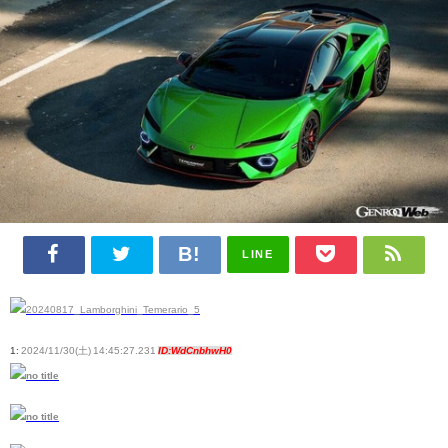
LINE
1:
2024/11/30(土) 14:45:27.231
ID:WdCnbhwH0