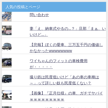
人気の投稿とページ
問い合わせ
妻「え、納車式やるの...？」旦那「まぁ、い
いけど...」
【悲報】ぼくの愛車、三万五千円の価値し
かなかったwwwwwwww
ワイちゃんのフィットの車検費用
が・・・・・
撮り鉄は民度低いけど「あの車の車種は
～」って詳しい奴も民度低くない？
【画像】『正月仕様』の車、ガチでヤバイ
ｗｗｗｗｗｗｗｗｗ