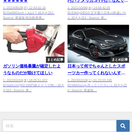
ｗｗｗｗｗｗ
円｣ ｢アメリカ:5千円｣←なんでこ
うなるの？？
1: 2023/08/28(月) 12:43:02.16
1: 2021/10/06(水) 14:58:42.05
ID:Dw060Jsrd しねば？ 続きを読む
ID:E4k5yDEG0 文字通り日本は桁違いや
Source: 車速報 軽自動車乗...
ん 続きを読む Source: 車...
まとめ記事
まとめ記事
ガソリン価格暴騰が確定したよ
日本って何でちゃんとしたスポ
うなものだが助けてほしい
ーツカー作ってくれないんす
か！
1: 2022/02/24(木) 18:25:51.072
1: 2023/02/18(土) 01:33:03.345
ID:6anUJvQK0 200円超えそうで怖い 続き
ID:hiNtXscvp 作ってくださいよ 続きを読
を読む Source: 車...
む Source: 車速報 ...