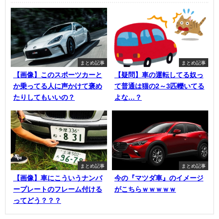
まとめ記事
まとめ記事
【画像】このスポーツカーと
【疑問】車の運転してる奴っ
か乗ってる人に声かけて褒め
て普通は猫の2～3匹轢いてる
たりしてもいいの？
よな…？
まとめ記事
まとめ記事
【画像】車にこういうナンバ
今の『マツダ車』のイメージ
ープレートのフレーム付ける
がこちらｗｗｗｗｗ
ってどう？？？