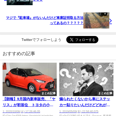
マジで『駐車場』がないんだけど車庫証明取る方法
ってあるの？？？？？
Twitterでフォローしよう
おすすめの記事
まとめ記事
まとめ記事
【朗報】9月国内新車販売、「ヤ
煽られたくないから車にステッ
リス」が初首位 トヨタの小型
カー貼りたいんだけどどれがい
車 軽以外は3年ぶり
い？
1: 2020/10/06(火) 17:26:46.05
1: 2019/05/09(木) 22:58:40.075
ID:GbyJgvE69 https://mainichi.jp/articles...
ID:r0yGlJ0B0 続きを読む Source: 車速報