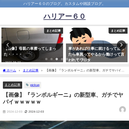
ハリアー６０のブログ。カスタムや雑談ブログ。
ハリアー６０
まとめ記事
まとめ記事
【画像】母親の車擦ってしまっ
車があれば仕事に就けるって言っ
た・・・・
たら車買ってやるから働けって言
われてワロタ
2021-06-23
2021-12-01
ホーム
まとめ記事
【画像】『ランボルギーニ』の新型車、ガチでヤバイｗ
ｗｗｗｗ
まとめ記事
pickup
【画像】『ランボルギーニ』の新型車、ガチでヤ
バイｗｗｗｗｗ
2024-12-03
2024-12-03