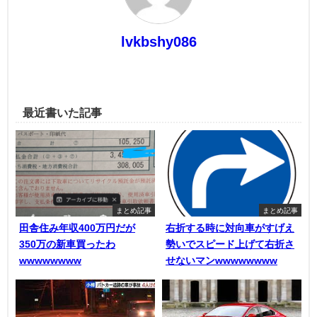
lvkbshy086
最近書いた記事
まとめ記事
まとめ記事
田舎住み年収400万円だが
右折する時に対向車がすげえ
350万の新車買ったわ
勢いでスピード上げて右折さ
wwwwwwww
せないマンwwwwwwww