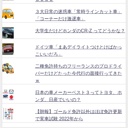
３大日常の迷惑車「常時ラインカット車」
「コーナーだけ激遅車」
大学生だけどホンダのCR-Z ってどうかな？
ドイツ車「まあデイライトつけとけばかっ
こいいだろ」
二種免許持ちのフリーランスのプロドライ
バーだけどたった今代行の面接行ってきた
ｗ
日本の車メーカーベスト３ってトヨタ、ホ
ンダ、日産でいいの？
【朗報】ゴールド免許以外はほぼ免許更新
で実車試験 2022年から