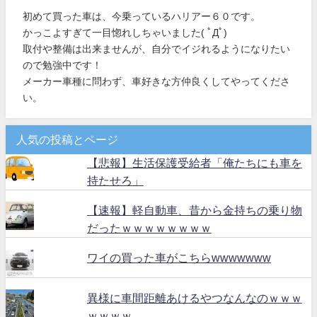
初めて買った車は、今乗っているハリアー６０です。
かっこよすぎて一目惚れしちゃいました( ﾟДﾟ)
取付や整備は出来ませんが、自分でイジれるようになりたい
ので勉強中です！
メーカー車種に問わず、車好きな方仲良くしてやってくださ
い。
人気の投稿とページ
【悲報】生活保護受給者「俺たちにも車を
持たせろ」
【速報】軽自動車、昔から金持ちの乗り物
だったｗｗｗｗｗｗｗｗ
ワイの買った車がこちらwwwwwww
異様に車間距離あけるやつなんなのｗｗｗ
ｗｗｗｗ