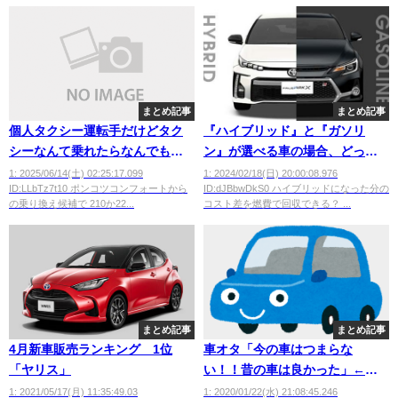
まとめ記事
まとめ記事
個人タクシー運転手だけどタク
『ハイブリッド』と『ガソリ
シーなんて乗れたらなんでもい
ン』が選べる車の場合、どっち
い？
を買ったほうがいいん
1: 2025/06/14(土) 02:25:17.099
1: 2024/02/18(日) 20:00:08.976
ID:LLbTz7t10 ポンコツコンフォートから
ID:dJBbwDkS0 ハイブリッドになった分の
だ？？？？？？
の乗り換え候補で 210か22...
コスト差を燃費で回収できる？ ...
まとめ記事
まとめ記事
4月新車販売ランキング 1位
車オタ「今の車はつまらな
「ヤリス」
い！！昔の車は良かった」←じ
ゃあなんで古い車を買わない
1: 2021/05/17(月) 11:35:49.03
1: 2020/01/22(水) 21:08:45.246