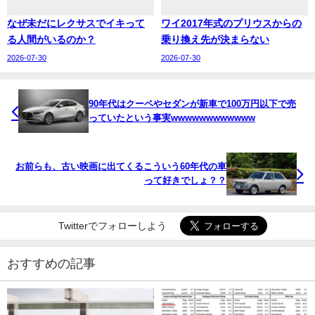
なぜ未だにレクサスでイキって
ワイ2017年式のプリウスからの
る人間がいるのか？
乗り換え先が決まらない
2026-07-30
2026-07-30
90年代はクーペやセダンが新車で100万円以下で売
っていたという事実wwwwwwwwwwww
お前らも、古い映画に出てくるこういう60年代の車
って好きでしょ？？
Twitterでフォローしよう
おすすめの記事