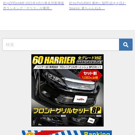
ID:pZPEirmM9 2021年4月の車名別新車販
ID:hcPnG85K0 素朴に疑問 続きを読む
の？？
売ランキング「ヤリス」が乗用...
Source: 車ちゃんねる ...