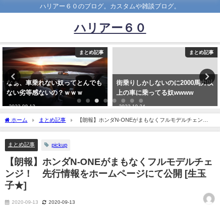
ハリアー６０のブログ。カスタムや雑談ブログ。
ハリアー６０
まとめ記事
まとめ記事
なぁ、車乗れない奴ってとんでも
街乗りしかしないのに2000馬力以
ない劣等感ないの？ｗｗｗ
上の車に乗ってる奴wwww
2023-08-12
2022-10-24
ホーム
まとめ記事
【朗報】ホンダN-ONEがまもなくフルモデルチェン
ジ！ 先行情報をホームページにて公開 [生玉子★]
まとめ記事
pickup
【朗報】ホンダN-ONEがまもなくフルモデルチェ
ンジ！ 先行情報をホームページにて公開 [生玉
子★]
2020-09-13
2020-09-13