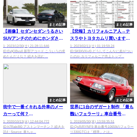
まとめ記事
まとめ記事
【画像】セダンセダンうるさい
【悲報】カリフォルニア人→テ
SUVアンチのためにホンダさん
スラやトヨタカムリ買います。
が・・・・
日本人→NBOXやヤリス買います
1: 2023/12/30(土) 21:28:11.646
1: 2023/02/11(土) 01:19:59.24
ID:EvljOBvu0 新型アコード こういうの求
ID:SK9XVX+/0 どうしてこんなに差がつい
めたんだよな？ 続きを読む ...
たのか カリフォルニア売上トップ...
まとめ記事
まとめ記事
街中で一番イキれる外車のメー
世界に1台のザガート制作 「最も
カーって何？
醜いフェラーリ」車台番号
wwwwwwwwwwww
10659、330GTCがオークション
1: 2020/10/13(火) 12:44:04.772
1: 2019/05/30(木) 13:59:35.51
ID:h7Ralx8I0 アストンマーチン？ 続きを
ID:QsR/RYNF9 車台番号10659のフェラー
に出品 落札予想5000万円超
読む Source: 車ちゃ...
リ330GTCは「標準」とは...