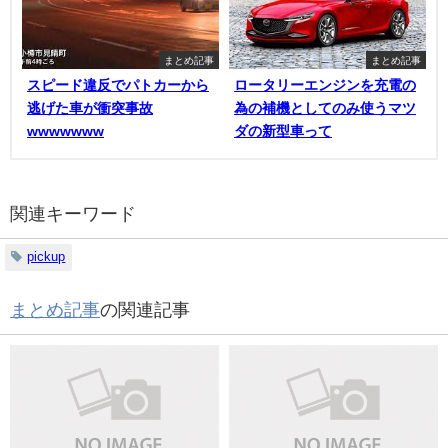
まとめ記事
まとめ記事
スピード違反でパトカーから
ロータリーエンジンを充電の
逃げた車が衝突事故
為の補機としてのみ使うマツ
wwwwwww
ダの新型車って
関連キーワード
pickup
まとめ記事
の関連記事