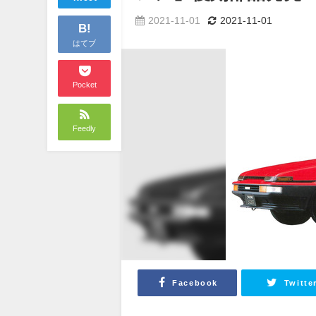
2021-11-01
2021-11-01
B!
はてブ
Pocket
Feedly
Facebook
Twitte