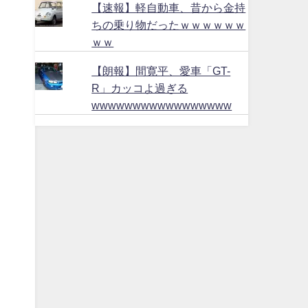
【速報】軽自動車、昔から金持
ちの乗り物だったｗｗｗｗｗｗ
ｗｗ
【朗報】間寛平、愛車「GT-
R」カッコよ過ぎる
wwwwwwwwwwwwwwwww