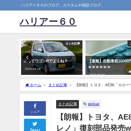
ハリアー６０のブログ。カスタムや雑談ブログ。
ハリアー６０
まとめ記事
まとめ記事
？
【速報】自動車税16000円、襲来
ニートだけどトラックの
ｗｗｗｗｗｗ
に採用されたけど1日で
たｗｗｗｗｗｗｗｗ
2023-05-02
2023-05-24
ホーム
まとめ記事
【朗報】トヨタ、AE86「カロー
まとめ記事
pickup
シェア
【朗報】トヨタ、AE
レノ」復刻部品発売ww
Tweet