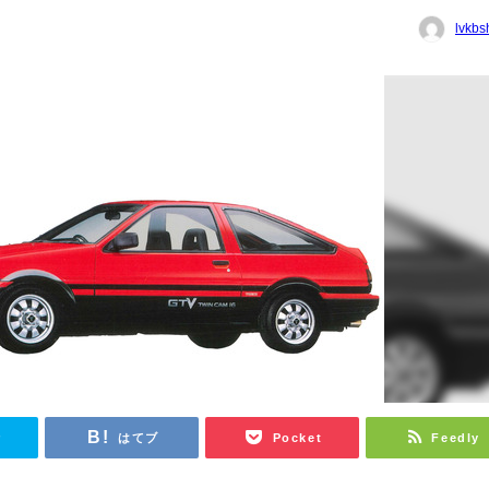
lvkbs
r
はてブ
Pocket
Feedly