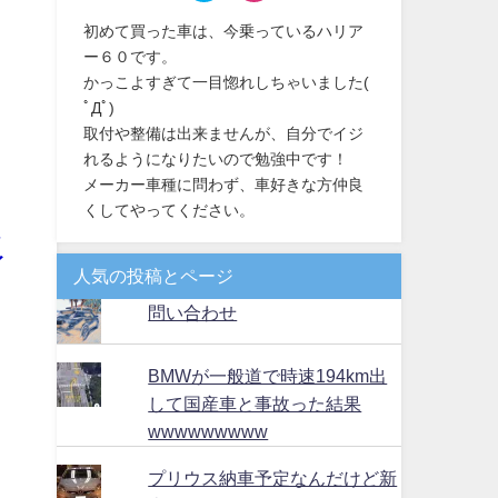
初めて買った車は、今乗っているハリア
ー６０です。
キ
かっこよすぎて一目惚れしちゃいました(
ﾟДﾟ)
取付や整備は出来ませんが、自分でイジ
れるようになりたいので勉強中です！
メーカー車種に問わず、車好きな方仲良
、
くしてやってください。
詳
イ
人気の投稿とページ
問い合わせ
BMWが一般道で時速194km出
して国産車と事故った結果
wwwwwwwww
プリウス納車予定なんだけど新