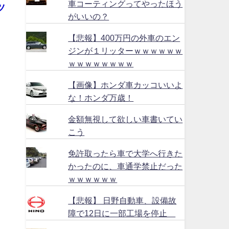
車コーティングってやったほう
ツ
がいいの？
【悲報】400万円の外車のエン
ジンが１リッターｗｗｗｗｗｗ
ｗｗｗｗｗｗｗｗ
【画像】ホンダ車カッコいいよ
な！ホンダ万歳！
金額無視して欲しい車書いてい
こう
免許取ったら車で大学へ行きた
かったのに、車通学禁止だった
ｗｗｗｗｗｗ
【悲報】 日野自動車、設備故
障で12日に一部工場を停止