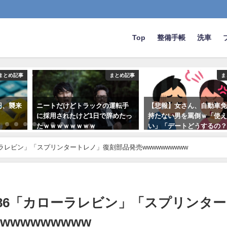
Top
整備手帳
洗車
まとめ記事
まとめ記事
ま
運転手
【悲報】女さん、自動車免許を
２０万キロ目指す車のメ
辞めたっ
持たない男を罵倒ｗ「使えな
教えて。オイルは３００
い」「デートどうするの？」
毎だよな？
「仕事もできなさそう」
2023-11-14
ラレビン」「スプリンタートレノ」復刻部品発売wwwwwwwwww
2021-01-12
86「カローラレビン」「スプリンタ
wwwwwwww