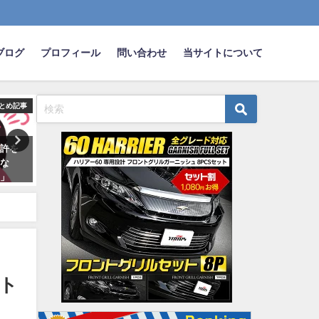
ブログ
プロフィール
問い合わせ
当サイトについて
とめ記事
まとめ記事
ま
ンテを
弱者男さんが乗ってそうな
【悲報】日本さん、軽自動
０キロ
『車』って何？？？？？？
かり売れる国になるｗｗｗ
2023-12-31
2019-05-16
ート