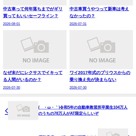
中古車って何年落ちまでがギリ
中古車買うやつって新車は考え
買ってもいいセーフライン？
なかったの？
2026-08-01
2026-07-31
なぜ未だにレクサスでイキって
ワイ2017年式のプリウスからの
る人間がいるのか？
乗り換え先が決まらない
2026-07-30
2026-07-30
(´・ω・｀)令和5年の自動車教習所卒業生104万人
のうちの78万人がAT限定らしいぞ