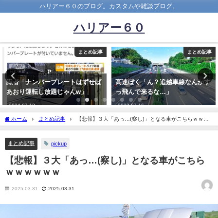
ハリアー６０のブログ。カスタムや雑談ブログ。
ハリアー６０
まとめ記事
まとめ記事
高速ぼく「ん？追越車線なんかす
漫画家「公道でレースする漫画家
っ飛んで来るな…」
書いたろ！」←これｗｗｗｗｗｗ
2023-07-16
2023-11-06
ホーム
まとめ記事
【悲報】３大「あっ…(察し)」となる車がこちらｗｗｗ
ｗｗｗ
まとめ記事
pickup
【悲報】３大「あっ…(察し)」となる車がこちら
ｗｗｗｗｗｗ
2025-03-31
2025-03-31