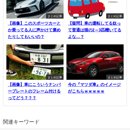
まとめ記事
まとめ記事
【画像】このスポーツカーと
【疑問】車の運転してる奴っ
か乗ってる人に声かけて褒め
て普通は猫の2～3匹轢いてる
たりしてもいいの？
よな…？
まとめ記事
まとめ記事
【画像】車にこういうナンバ
今の『マツダ車』のイメージ
ープレートのフレーム付ける
がこちらｗｗｗｗｗ
ってどう？？？
関連キーワード