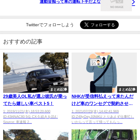
運動音痴って車の運転下手だよな
Twitterでフォローしよう
おすすめの記事
まとめ記事
まとめ記事
29歳美人OL私が選ぶ彼氏が乗っ
NHKが受信料払えって来たんだ
てたら嬉しい車ベスト5！
けど車のワンセグで契約させら
れそうなんだが
1: 2019/11/21(木) 18:53:20.600
1: 2021/07/29(木) 14:42:41.969
ID:43l4NAC80 5位 CX-5 続きを読む
ID:Z49yOeyJ0NIKU とりあえず仕事忙し
wwwwwwwwwwww
Source: 車速報 2...
いからって言って帰ってもらっ...