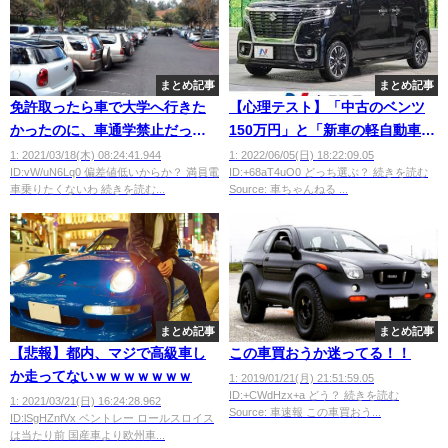
まとめ記事
まとめ記事
免許取ったら車で大学へ行きた
【心理テスト】「中古のベンツ
かったのに、車通学禁止だった
150万円」と「新車の軽自動車
ｗｗｗｗｗｗ
150万円」
1: 2021/03/18(木) 08:24:41.944
1: 2022/06/05(日) 18:22:09.05
ID:vW/uN6Lq0 偏差値低いからか？ 満員電
ID:+68aT4uO0 どっち選ぶ？ 続きを読む
車乗りたくないわ 続きを読む...
Source: 車ちゃんねる ...
まとめ記事
まとめ記事
【悲報】都内、マジで高級車し
この車買おうか迷ってる！！
か走ってないｗｗｗｗｗｗｗ
1: 2019/01/21(月) 21:51:59.05
ID:+CWdHzx+a どう？ 続きを読む
1: 2021/03/21(日) 16:24:28.962
Source: 車速報 この車買おう...
ID:lSgHZnfVx ベントレー ロールスロイス
は当たり前 国産車より欧州車...