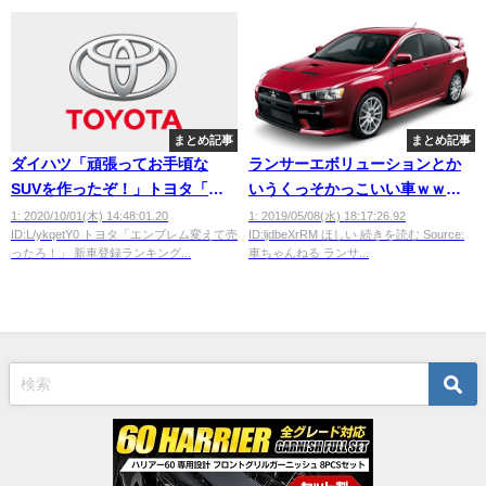
まとめ記事
まとめ記事
ダイハツ「頑張ってお手頃な
ランサーエボリューションとか
SUVを作ったぞ！」トヨタ「ほ
いうくっそかっこいい車ｗｗｗ
ーん…」
ｗｗｗｗｗｗｗ
1: 2020/10/01(木) 14:48:01.20
1: 2019/05/08(水) 18:17:26.92
ID:L/ykqetY0 トヨタ「エンブレム変えて売
ID:ljdbeXrRM ほしい 続きを読む Source:
ったろ！」 新車登録ランキング...
車ちゃんねる ランサ...