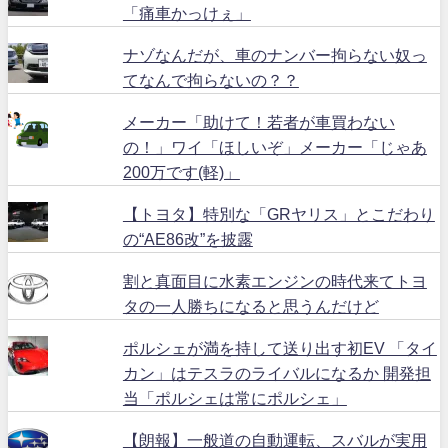
「痛車かっけぇ」
ナゾなんだが、車のナンバー拘らない奴っ
てなんで拘らないの？？
メーカー「助けて！若者が車買わない
の！」ワイ「ほしいぞ」メーカー「じゃあ
200万です(軽)」
【トヨタ】特別な「GRヤリス」とこだわり
の“AE86改”を披露
割と真面目に水素エンジンの時代来てトヨ
タの一人勝ちになると思うんだけど
ポルシェが満を持して送り出す初EV 「タイ
カン」はテスラのライバルになるか 開発担
当「ポルシェは常にポルシェ」
【朗報】一般道の自動運転、スバルが実用