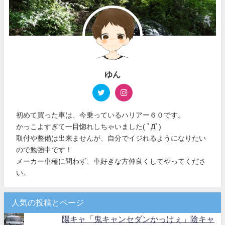
ゆん
初めて買った車は、今乗っているハリアー６０です。
かっこよすぎて一目惚れしちゃいました( ﾟДﾟ)
取付や整備は出来ませんが、自分でイジれるようになりたい
ので勉強中です！
メーカー車種に問わず、車好きな方仲良くしてやってくださ
い。
人気の投稿とページ
陽キャ「鬼キャンセダンかっけぇ」陰キャ