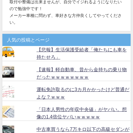
取付や整備は出来ませんが、自分でイジれるようになりたい
ので勉強中です！
メーカー車種に問わず、車好きな方仲良くしてやってくださ
い。
人気の投稿とページ
【悲報】生活保護受給者「俺たちにも車を
持たせろ」
【速報】軽自動車、昔から金持ちの乗り物
だったｗｗｗｗｗｗｗｗ
運転免許取るのに3カ月かかったけど普通だ
よな？ｗｗｗ
「日本人男性の年収中央値」がヤバい。想
像の1.4倍位ヤバいｗｗｗｗｗ
中古車買うなら7万キロ以下の高級セダンが