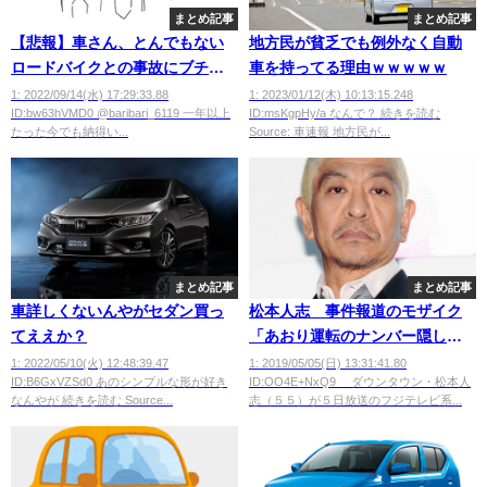
まとめ記事
まとめ記事
【悲報】車さん、とんでもない
地方民が貧乏でも例外なく自動
ロードバイクとの事故にブチ切
車を持ってる理由ｗｗｗｗｗ
れwwwwwww
1: 2022/09/14(水) 17:29:33.88
1: 2023/01/12(木) 10:13:15.248
ID:bw63hVMD0 @baribari_6119 一年以上
ID:msKgpHy/a なんで？ 続きを読む
たった今でも納得い...
Source: 車速報 地方民が...
まとめ記事
まとめ記事
車詳しくないんやがセダン買っ
松本人志 事件報道のモザイク
てええか？
「あおり運転のナンバー隠した
りとかも全部いらん」
1: 2022/05/10(火) 12:48:39.47
1: 2019/05/05(日) 13:31:41.80
ID:B6GxVZSd0 あのシンプルな形が好き
ID:OO4E+NxQ9 ダウンタウン・松本人
なんやが 続きを読む Source...
志（５５）が５日放送のフジテレビ系...