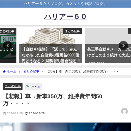
ハリアー６０のブログ。カスタムや雑談ブログ。
ハリアー６０
まとめ記事
まとめ記事
【自動車/保険】 「返して」みん
某王手自動車メーカーの正社員だ
なが払った自賠責の運用益6000億
けどこのまま続けて大丈夫？？
円どうなる？ 財務省の借金 迫る
2022-02-10
期限
ホーム
まとめ記事
【悲報】車→新車350万、維持費年間50万・・・・
2021-11-19
まとめ記事
pickup
【悲報】車→新車350万、維持費年間50
万・・・・
2024-03-28
2024-03-28