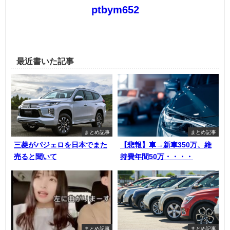
ptbym652
最近書いた記事
まとめ記事
まとめ記事
三菱がパジェロを日本でまた
【悲報】車→新車350万、維
売ると聞いて
持費年間50万・・・・
まとめ記事
まとめ記事