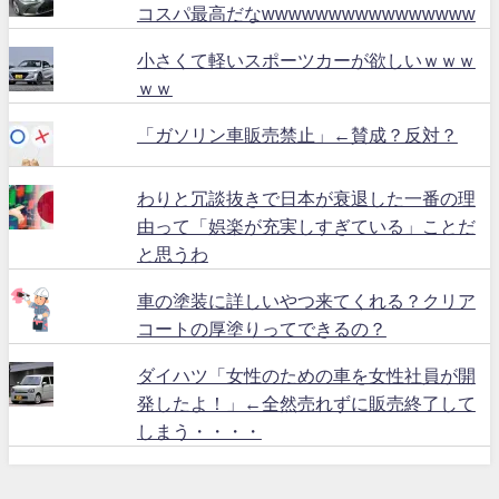
コスパ最高だなwwwwwwwwwwwwwwww
小さくて軽いスポーツカーが欲しいｗｗｗ
ｗｗ
「ガソリン車販売禁止」←賛成？反対？
わりと冗談抜きで日本が衰退した一番の理
由って「娯楽が充実しすぎている」ことだ
と思うわ
車の塗装に詳しいやつ来てくれる？クリア
コートの厚塗りってできるの？
ダイハツ「女性のための車を女性社員が開
発したよ！」←全然売れずに販売終了して
しまう・・・・