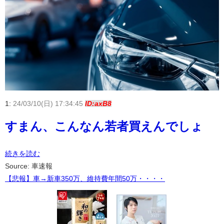
1:
24/03/10(日) 17:34:45
ID:axB8
すまん、こんなん若者買えんでしょ
続きを読む
Source: 車速報
【悲報】車→新車350万、維持費年間50万・・・・