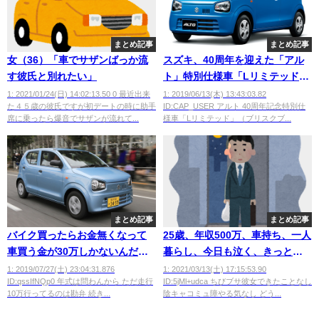
まとめ記事
まとめ記事
女（36）「車でサザンばっか流
スズキ、40周年を迎えた「アル
す彼氏と別れたい」
ト」特別仕様車「Lリミテッド」
【95万5800円～106万3800円】
1: 2021/01/24(日) 14:02:13.50 0 最近出来
1: 2019/06/13(木) 13:43:03.82
た４５歳の彼氏ですが初デートの時に助手
ID:CAP_USER アルト 40周年記念特別仕
席に乗ったら爆音でサザンが流れて...
様車「Lリミテッド」（ブリスクブ...
まとめ記事
まとめ記事
バイク買ったらお金無くなって
25歳、年収500万、車持ち、一人
車買う金が30万しかないんだが
暮らし、今日も泣く、きっと明
アルトでいいよな
日も泣く😢
1: 2019/07/27(土) 23:04:31.876
1: 2021/03/13(土) 17:15:53.90
ID:qssIfNQp0 年式は問わんから ただ走行
ID:5jMl+udca ちびブサ彼女できたことなし
10万行ってるのは勘弁 続き...
陰キャコミュ障やる気なし どう...