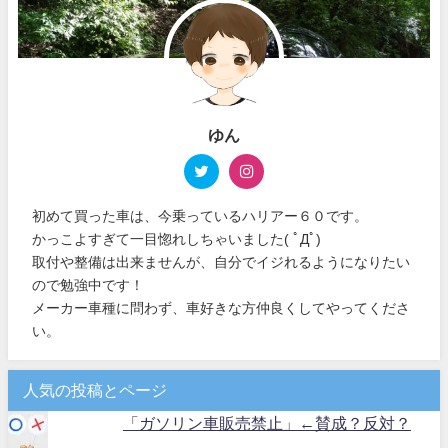
ゆん
初めて買った車は、今乗っているハリアー６０です。
かっこよすぎて一目惚れしちゃいました( ﾟДﾟ)
取付や整備は出来ませんが、自分でイジれるようになりたい
ので勉強中です！
メーカー車種に問わず、車好きな方仲良くしてやってくださ
い。
人気の投稿とページ
「ガソリン車販売禁止」←賛成？反対？