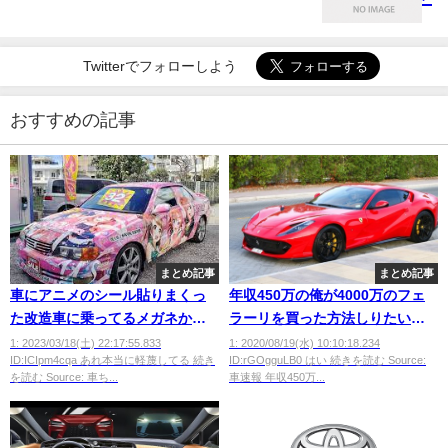
Twitterでフォローしよう
おすすめの記事
まとめ記事
まとめ記事
車にアニメのシール貼りまくっ
年収450万の俺が4000万のフェ
た改造車に乗ってるメガネかけ
ラーリを買った方法しりたい？
た男の人いるでしょ？
ｗｗｗｗ
1: 2023/03/18(土) 22:17:55.833
1: 2020/08/19(水) 10:10:18.234
ID:ICIpm4cqa あれ本当に軽蔑してる 続き
ID:rGOgguLB0 はい 続きを読む Source:
を読む Source: 車ち...
車速報 年収450万...