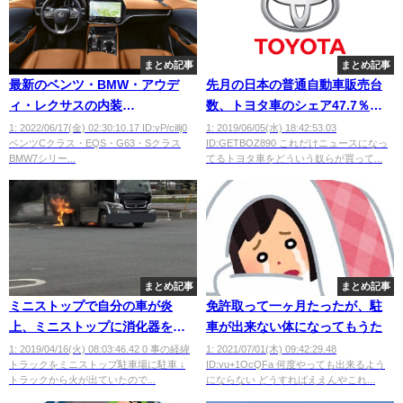
まとめ記事
まとめ記事
最新のベンツ・BMW・アウデ
先月の日本の普通自動車販売台
ィ・レクサスの内装
数、トヨタ車のシェア47.7％ｗ
wwwwwwwwwwww
ｗｗｗｗｗｗ
1: 2022/06/17(金) 02:30:10.17 ID:vP/cillj0
1: 2019/06/05(水) 18:42:53.03
ベンツCクラス・EQS・G63・Sクラス
ID:GETBOZ890 これだけニュースになっ
BMW7シリー...
てるトヨタ車をどういう奴らが買って...
まとめ記事
まとめ記事
ミニストップで自分の車が炎
免許取って一ヶ月たったが、駐
上、ミニストップに消化器を借
車が出来ない体になってもうた
りようと頼んでも貸してくれ
1: 2019/04/16(火) 08:03:46.42 0 事の経緯
1: 2021/07/01(木) 09:42:29.48
トラックをミニストップ駐車場に駐車 ↓
ID:vu+1OcQFa 何度やっても出来るよう
ず、後日ミニストップから駐車
トラックから火が出ていたので...
にならない どうすればええんやこれ...
場修理費の請求が届くｗｗｗｗ