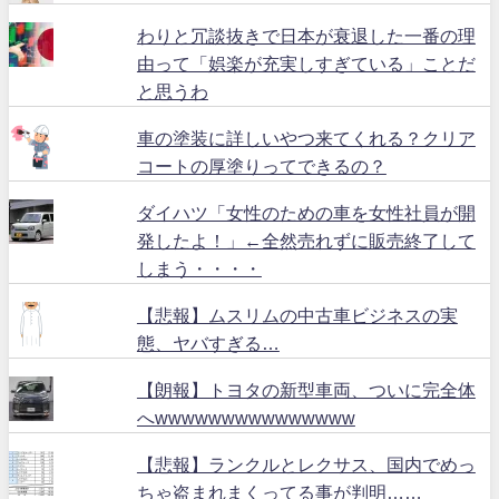
わりと冗談抜きで日本が衰退した一番の理
由って「娯楽が充実しすぎている」ことだ
と思うわ
車の塗装に詳しいやつ来てくれる？クリア
コートの厚塗りってできるの？
ダイハツ「女性のための車を女性社員が開
発したよ！」←全然売れずに販売終了して
しまう・・・・
【悲報】ムスリムの中古車ビジネスの実
態、ヤバすぎる…
【朗報】トヨタの新型車両、ついに完全体
へwwwwwwwwwwwwwww
【悲報】ランクルとレクサス、国内でめっ
ちゃ盗まれまくってる事が判明……