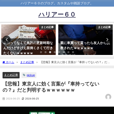
ハリアー６０のブログ。カスタムや雑談ブログ。
ハリアー６０
まとめ記事
まとめ記事
車持ってなくて免許の更新時期な
親に車買って貰ったら友人から説
んだけどすげえ面倒くさくて行き
教されたｗｗｗｗｗｗ
たくないｗｗｗｗｗ
2023-09-13
2019-06-14
ホーム
まとめ記事
【悲報】東京人に効く言葉が『車持ってないの？』だと
判明するｗｗｗｗｗｗ
まとめ記事
pickup
【悲報】東京人に効く言葉が『車持ってない
の？』だと判明するｗｗｗｗｗｗ
2024-06-25
2024-06-25