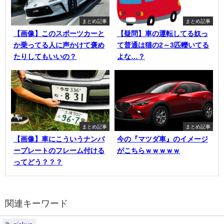
まとめ記事
まとめ記事
【画像】このスポーツカーと
【疑問】車の運転してる奴っ
か乗ってる人に声かけて褒め
て普通は猫の2～3匹轢いてる
たりしてもいいの？
よな…？
まとめ記事
まとめ記事
【画像】車にこういうナンバ
今の『マツダ車』のイメージ
ープレートのフレーム付ける
がこちらｗｗｗｗｗ
ってどう？？？
関連キーワード