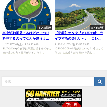
まとめ記事
まとめ記事
車中泊動画見てるけどがっつり
【悲報】オタク『MT車で峠ドラ
料理するのってなんか違うよ
イブするの楽しい～』←コレｗ
な？
ｗｗｗｗ
1: 2022/07/09(土) 19:09:22.618
1: 2024/11/03(日) 13:53:13.55
ID:t7KpQuXp0 食事は簡潔に済ませてその
ID:FtCGO08N0 何が楽しいん？ 峠なんて
後の過ごし方と寝床がメインだろ...
危ないし気遣うだろ 続きを読む ...