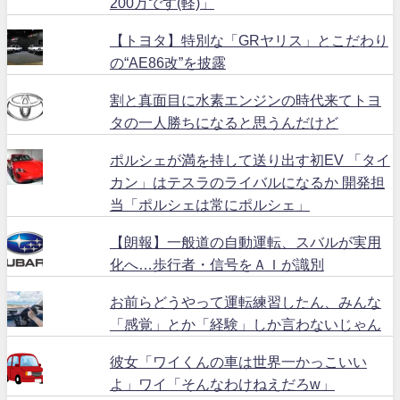
200万です(軽)」
【トヨタ】特別な「GRヤリス」とこだわり
の“AE86改”を披露
割と真面目に水素エンジンの時代来てトヨ
タの一人勝ちになると思うんだけど
ポルシェが満を持して送り出す初EV 「タイ
カン」はテスラのライバルになるか 開発担
当「ポルシェは常にポルシェ」
【朗報】一般道の自動運転、スバルが実用
化へ…歩行者・信号をＡＩが識別
お前らどうやって運転練習したん、みんな
「感覚」とか「経験」しか言わないじゃん
彼女「ワイくんの車は世界一かっこいい
よ」ワイ「そんなわけねえだろw」