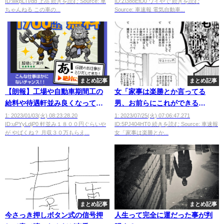
ID:wkpLTI/dd 上品 続きを読む Source: 車
ID:Zl38oEfD0 ワイやで 続きを読む
ちゃんねる この車の...
Source: 車速報 電気自動車...
まとめ記事
まとめ記事
【朗報】工場や自動車期間工の
女「家事は楽勝とか言ってる
給料や待遇軒並み良くなってし
男、お前らにこれができる
まうwwwwwwwwwwww
か？」
1: 2023/01/03(火) 08:23:28.20
1: 2023/07/25(火) 07:06:47.271
ID:uPYyLdjP0 軒並み１８００円ぐらいや
ID:5PJ404HT0 続きを読む Source: 車速報
が やばくね？ 月収３０万もらえ...
女「家事は楽勝とか...
まとめ記事
まとめ記事
今さっき押しボタン式の信号押
人生って完全に運だった事が判