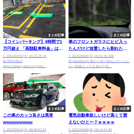
まとめ記事
まとめ記事
【コインパーキング】4時間で1
車のフロントガラスにヒビ入っ
万円超え 「高額駐車料金」は景
たんだけど放置したら割れたり
品表示法違反に該当か？ 消費者
する？
1: 2022/02/01(火) 16:37:25.74
1: 2022/06/26(日) 00:51:34.506
ID:9PNYtles9
ID:pidwDtxmp 端から15ー20センチくらい
庁「『有利誤認表示』の可能性
https://news.yahoo.co.jp/art...
の一本線入ってる 続きを読...
がある」
まとめ記事
まとめ記事
この車のカッコ良さは異常
電気自動車欲しいけど高くて買
wwwwwwwww
えないひとー？ｗｗｗｗ
1: 2023/03/13(月) 00:08:53.07
1: 2022/04/06(水) 00:14:27.46