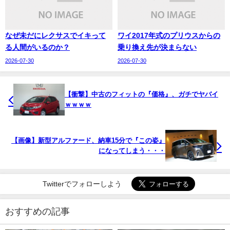
なぜ未だにレクサスでイキって
ワイ2017年式のプリウスからの
る人間がいるのか？
乗り換え先が決まらない
2026-07-30
2026-07-30
【衝撃】中古のフィットの『価格』、ガチでヤバイ
ｗｗｗｗ
【画像】新型アルファード、納車15分で『この姿』
になってしまう・・・
Twitterでフォローしよう
おすすめの記事