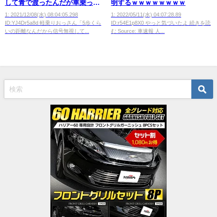
して青で渡ったんだが車乗って
明するｗｗｗｗｗｗｗｗ
るおっさんに文句言われたんだ
1: 2021/12/08(水) 08:04:05.298
1: 2022/05/11(水) 04:07:28.89
ID:YJ4Dr5a8d 軽乗りおっさん「5歩くら
ID:r54E1p8X0 やっと気づいたよ 続きを読
が
いの距離なんだから信号無視して...
む Source: 車速報 人...