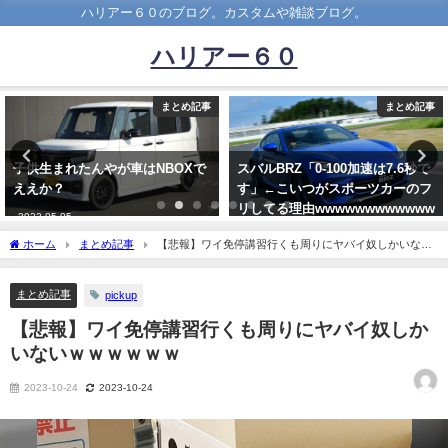
ハリアー６０のブログ。カスタムや雑談ブログ。
ハリアー６０
まとめ記事
まとめ記事
スバルBRZ「0-100加速は7.6秒で
【悲報】信号機のない横断歩道、
す」←こいつがスポーツカーのフ
車が一時停止しない理由…４割は
リしてる理由wwwwwwwwwwww
「歩行者が道を渡るかわからな
い」
2021-09-20
ホーム
まとめ記事
【悲報】ワイ免停講習行くも周りにヤバイ奴しかいない
2022-11-22
ｗｗｗｗｗｗ
まとめ記事
pickup
【悲報】ワイ免停講習行くも周りにヤバイ奴しか
いないｗｗｗｗｗｗ
2023-10-24
2023-10-24