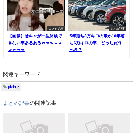
まとめ記事
まとめ記事
【画像】陰キャが一生体験で
5年落ち8万キロの車か10年落
きない車あるあるｗｗｗｗｗ
ち3万キロの車、どっち買う
ｗｗｗｗ
べき？
関連キーワード
pickup
まとめ記事
の関連記事