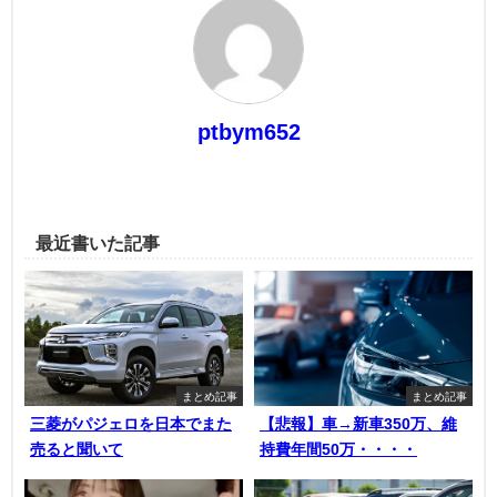
ptbym652
最近書いた記事
まとめ記事
まとめ記事
三菱がパジェロを日本でまた
【悲報】車→新車350万、維
売ると聞いて
持費年間50万・・・・