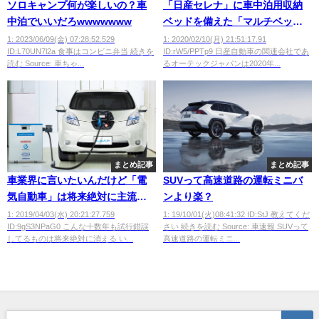
ソロキャンプ何が楽しいの？車
「日産セレナ」に車中泊用収納
中泊でいいだろwwwwwww
ベッドを備えた「マルチベッ
ド」が登場
1: 2023/06/09(金) 07:28:52.529
1: 2020/02/10(月) 21:51:17.91
ID:L70UN7l2a 食事はコンビニ弁当 続きを
ID:rW5/PPTp9 日産自動車の関連会社であ
読む Source: 車ちゃ...
るオーテックジャパンは2020年...
まとめ記事
まとめ記事
車業界に言いたいんだけど「電
SUVって高速道路の運転ミニバ
気自動車」は将来絶対に主流に
ンより楽？
ならないから今のうちに手を切
1: 2019/04/03(水) 20:21:27.759
1: 19/10/01(火)08:41:32 ID:StJ 教えてくだ
ID:9gS3NPaG0 こんな十数年も試行錯誤
さい 続きを読む Source: 車速報 SUVって
った方が良いよ
してるものは将来絶対に消える い...
高速道路の運転ミニ...