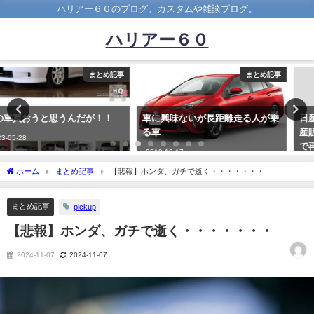
ハリアー６０のブログ。カスタムや雑談ブログ。
ハリアー６０
まとめ記事
まとめ記事
車に興味ないが長距離走る人が乗
日産と三菱が軽自動車3車種の生
る車
産販売停止中 エアバッグ不具合
で再開見通し立たず
2019-10-17
2021-12-26
ホーム
まとめ記事
【悲報】ホンダ、ガチで逝く・・・・・・・
まとめ記事
pickup
【悲報】ホンダ、ガチで逝く・・・・・・・
2024-11-07
2024-11-07