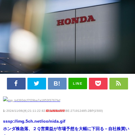
LINE
1:
2024/11/06(水) 21:11:22.92
ID:IaN/4e4V0
BE:271912485-2BP(1500)
sssp://img.5ch.net/ico/nida.gif
ホンダ株急落、２Ｑ営業益が市場予想を大幅に下回る－自社株買い