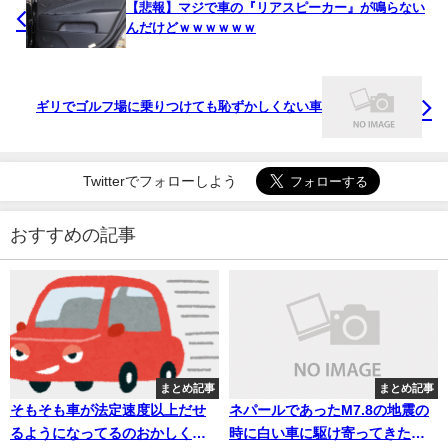
【悲報】マジで車の『リアスピーカー』が鳴らない
んだけどｗｗｗｗｗｗ
ギリでゴルフ場に乗りつけても恥ずかしくない車
Twitterでフォローしよう
おすすめの記事
まとめ記事
まとめ記事
そもそも車が法定速度以上だせ
ネパールであったM7.8の地震の
るようになってるのおかしく
時に白い車に駆け寄ってきたオ