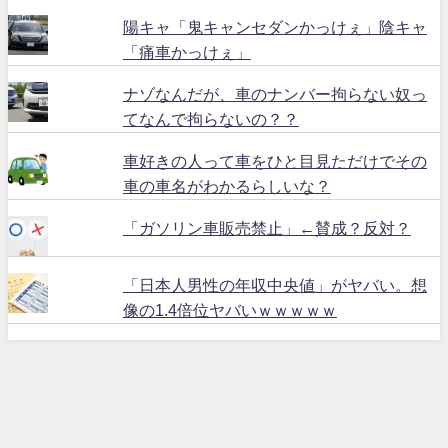
陽キャ「鬼キャンセダンかっけぇ」陰キャ
「痛車かっけぇ」
ナゾなんだが、車のナンバー拘らない奴っ
てなんで拘らないの？？
車好きの人って車をひと目見ただけでその
車の車名がわかるらしいな？
「ガソリン車販売禁止」←賛成？反対？
「日本人男性の年収中央値」がヤバい。想
像の1.4倍位ヤバいｗｗｗｗｗ