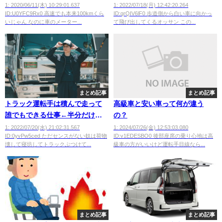
ね？
ッサンの行動の意味がわかる奴
1: 2020/06/11(木) 10:29:01.637
1: 2022/07/18(月) 12:42:20.264
ID:U0YFC9Rx0 高速でも本来100kmくら
ID:qrQIV6lF0 歩道側から白い車に向かっ
ちょっと来てくれｗｗｗｗｗｗ
いじゃん なのに車のメーター...
て飛び出してくるオッサン この...
ｗｗｗｗｗｗｗｗ
まとめ記事
まとめ記事
トラック運転手は積んで走って
高級車と安い車って何が違う
誰でもできる仕事←半分だけ合
の？
ってるｗｗｗｗｗ
1: 2022/07/20(水) 21:02:31.567
1: 2024/07/26(金) 12:53:03.080
ID:0yvPw5ced ただセンスがない奴は荷物
ID:v1EDESBO0 後部座席の乗り心地は高
壊して寝坊してトラックぶつけて...
級車の方がいいけど運転手目線なら...
まとめ記事
まとめ記事