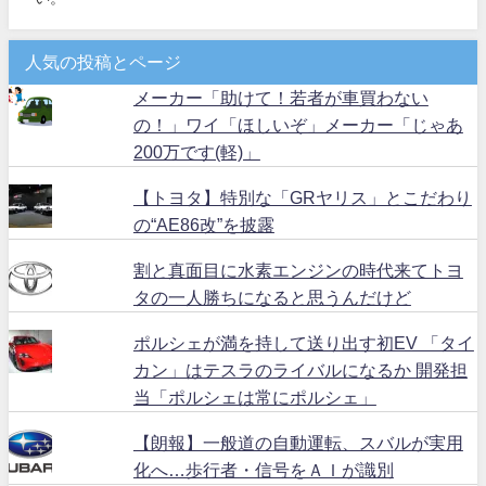
人気の投稿とページ
メーカー「助けて！若者が車買わない
の！」ワイ「ほしいぞ」メーカー「じゃあ
200万です(軽)」
【トヨタ】特別な「GRヤリス」とこだわり
の“AE86改”を披露
割と真面目に水素エンジンの時代来てトヨ
タの一人勝ちになると思うんだけど
ポルシェが満を持して送り出す初EV 「タイ
カン」はテスラのライバルになるか 開発担
当「ポルシェは常にポルシェ」
【朗報】一般道の自動運転、スバルが実用
化へ…歩行者・信号をＡＩが識別