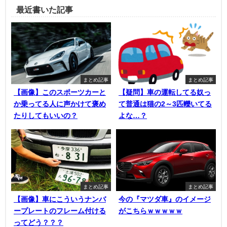
最近書いた記事
まとめ記事
まとめ記事
【画像】このスポーツカーと
【疑問】車の運転してる奴っ
か乗ってる人に声かけて褒め
て普通は猫の2～3匹轢いてる
たりしてもいいの？
よな…？
まとめ記事
まとめ記事
【画像】車にこういうナンバ
今の『マツダ車』のイメージ
ープレートのフレーム付ける
がこちらｗｗｗｗｗ
ってどう？？？