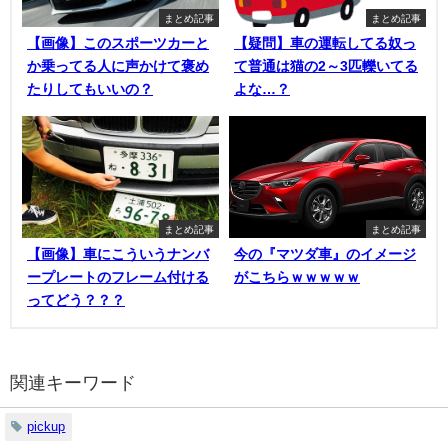
まとめ記事
まとめ記事
【画像】このスポーツカーと
【疑問】車の運転してる奴っ
か乗ってる人に声かけて褒め
て普通は猫の2～3匹轢いてる
たりしてもいいの？
よな…？
まとめ記事
まとめ記事
【画像】車にこういうナンバ
今の『マツダ車』のイメージ
ープレートのフレーム付ける
がこちらｗｗｗｗｗ
ってどう？？？
関連キーワード
pickup