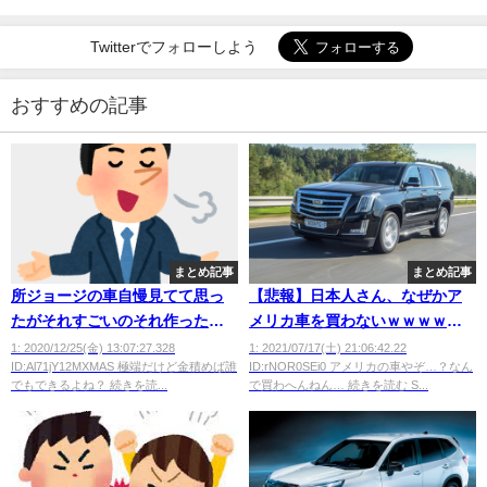
Twitterでフォローしよう
おすすめの記事
まとめ記事
まとめ記事
所ジョージの車自慢見てて思っ
【悲報】日本人さん、なぜかア
たがそれすごいのそれ作った人
メリカ車を買わないｗｗｗｗｗ
じゃね？
ｗｗｗｗｗ
1: 2020/12/25(金) 13:07:27.328
1: 2021/07/17(土) 21:06:42.22
ID:Al71jY12MXMAS 極端だけど金積めば誰
ID:rNOR0SEi0 アメリカの車やぞ…？なん
wwwwwwwwwwwwwwwww
でもできるよね？ 続きを読...
で買わへんねん… 続きを読む S...