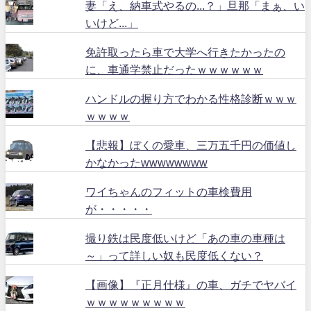
妻「え、納車式やるの...？」旦那「まぁ、い
いけど...」
免許取ったら車で大学へ行きたかったの
に、車通学禁止だったｗｗｗｗｗｗ
ハンドルの握り方でわかる性格診断ｗｗｗ
ｗｗｗｗ
【悲報】ぼくの愛車、三万五千円の価値し
かなかったwwwwwwww
ワイちゃんのフィットの車検費用
が・・・・・
撮り鉄は民度低いけど「あの車の車種は
～」って詳しい奴も民度低くない？
【画像】『正月仕様』の車、ガチでヤバイ
ｗｗｗｗｗｗｗｗｗ