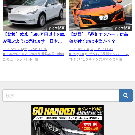
まとめ記事
まとめ記事
【悲報】欧米「500万円以上の車
【話題】「品川ナンバー」に高
が飛ぶように売れます」日本
値が付くのは本当か？？
「100万円台の車しか売れませ
1: 2022/10/15(土) 23:34:17.75
1: 2019/12/10(火) 21:19:11.38
ID:GixaxnPE0 2022年9月 世界各国の車種
ID:Wjq6lXQi9 昔から「品川ナンバー」を
ん」
別売上トップ3 日本 1位...
付けているクルマを売買すると高値...