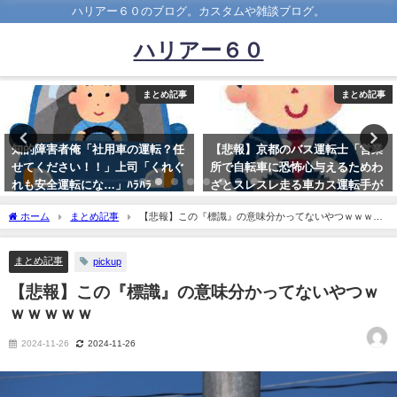
ハリアー６０のブログ。カスタムや雑談ブログ。
ハリアー６０
まとめ記事
まとめ記事
【悲報】京都のバス運転士「営業
お前ら「ハイビームはするなよ」
所で自転車に恐怖心与えるためわ
俺(あ、そうなんだ) 運転免許更
ざとスレスレ走る車カス運転手が
新講習「夜はハイビームにしまし
結構います」
ょう」
ホーム
まとめ記事
【悲報】この『標識』の意味分かってないやつｗｗｗｗ
2023-04-24
2025-10-11
ｗｗ
まとめ記事
pickup
【悲報】この『標識』の意味分かってないやつｗ
ｗｗｗｗｗ
2024-11-26
2024-11-26