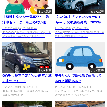
まとめ記事
まとめ記事
【悲報】タクシー乗車ワイ、渋
【スバル】「フォレスターSTI
滞中もメーターを止めない運ち
Sport」の概要を発表 2022年夏
ゃんとマジ喧嘩
の一部改良で追加を予定
1: 2022/04/08(金) 23:14:11.47
1: 2022/06/28(火) 22:42:39.53
ID:3oF65aQi0 ワイ「渋滞で動いてないん
ID:7mpj8E6i9 スバルは2022年6月27日、同
でメーター止めてもらえます？」 ...
年夏の一部改良で「フォレ...
まとめ記事
まとめ記事
GW明け納車予定だった新車が遂
車持たないで島根県で生活して
に来たぞ！！！
るけど質問ある？
1: 2020/07/04(土) 00:12:01.143
1: 2020/11/08(日) 21:52:25.454
ID:lhtz6G4va 嬉しい 続きを読む Source:
ID:iz92EgfH0 田舎では車必須←これを論
車速報 GW明け納...
破する生き方だぜ 続きを読む ...