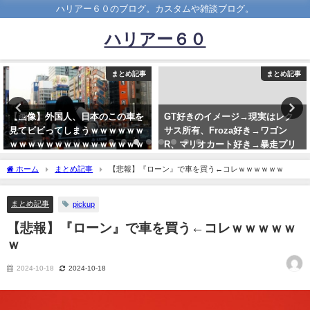
ハリアー６０のブログ。カスタムや雑談ブログ。
ハリアー６０
まとめ記事
まとめ記事
【画像】外国人、日本のこの車を
GT好きのイメージ→現実はレク
見てビビってしまうｗｗｗｗｗｗ
サス所有、Froza好き→ワゴン
ｗｗｗｗｗｗｗｗｗｗｗｗｗｗｗ
R、マリオカート好き→暴走プリ
ｗｗ
ウス
ホーム
まとめ記事
【悲報】『ローン』で車を買う←コレｗｗｗｗｗｗ
2022-04-21
2022-03-21
まとめ記事
pickup
【悲報】『ローン』で車を買う←コレｗｗｗｗｗ
ｗ
2024-10-18
2024-10-18