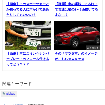
【画像】このスポーツカーと
【疑問】車の運転してる奴っ
か乗ってる人に声かけて褒め
て普通は猫の2～3匹轢いてる
たりしてもいいの？
よな…？
まとめ記事
まとめ記事
【画像】車にこういうナンバ
今の『マツダ車』のイメージ
ープレートのフレーム付ける
がこちらｗｗｗｗｗ
ってどう？？？
関連キーワード
pickup