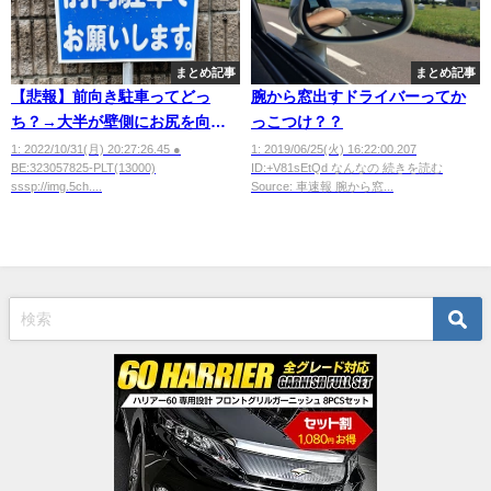
まとめ記事
まとめ記事
【悲報】前向き駐車ってどっ
腕から窓出すドライバーってか
ち？→大半が壁側にお尻を向け
っこつけ？？
て駐車する結果にwwwwwww
1: 2022/10/31(月) 20:27:26.45 ●
1: 2019/06/25(火) 16:22:00.207
BE:323057825-PLT(13000)
ID:+V81sEtQd なんなの 続きを読む
sssp://img.5ch....
Source: 車速報 腕から窓...