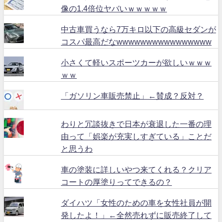
像の1.4倍位ヤバいｗｗｗｗｗ
中古車買うなら7万キロ以下の高級セダンが
コスパ最高だなwwwwwwwwwwwwwwww
小さくて軽いスポーツカーが欲しいｗｗｗ
ｗｗ
「ガソリン車販売禁止」←賛成？反対？
わりと冗談抜きで日本が衰退した一番の理
由って「娯楽が充実しすぎている」ことだ
と思うわ
車の塗装に詳しいやつ来てくれる？クリア
コートの厚塗りってできるの？
ダイハツ「女性のための車を女性社員が開
発したよ！」←全然売れずに販売終了して