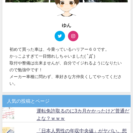
ゆん
初めて買った車は、今乗っているハリアー６０です。
かっこよすぎて一目惚れしちゃいました( ﾟДﾟ)
取付や整備は出来ませんが、自分でイジれるようになりたい
ので勉強中です！
メーカー車種に問わず、車好きな方仲良くしてやってくださ
い。
人気の投稿とページ
運転免許取るのに3カ月かかったけど普通だ
よな？ｗｗｗ
「日本人男性の年収中央値」がヤバい。想