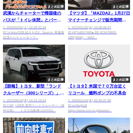
まとめ記事
まとめ記事
武漢からチャーターで帰国後の
【マツダ】「MAZDA2」1月27日
バスが「トイレ休憩」とパーキ
マイナーチェンジで販売期間延
ングエリアに立ち寄っていた
長、小型ガソリン車の新規開発
1: 2020/02/01(土) 22:29:32.34
1: 2023/01/25(水) 20:08:06.47
ID:1vVosvO09 続きを読む Source: 車速報
ID:HP7eBGYW0● BE:423476805-
難しいか
武漢からチャーターで...
2BP(4000) 「MAZ...
まとめ記事
まとめ記事
【朗報】トヨタ、新型「ランド
【トヨタ】米国で７０万台近く
クルーザー（300シリーズ）」い
リコール 燃料ポンプの不具合
かつ過ぎるwwwwwwww
1: 2021/06/10(木) 14:25:19.54
1: 2020/01/16(木) 02:45:07.89
ID:CAP_USER 新型ランドクルーザー（海
ID:exhbq6xi9
外仕様） トヨタ自動車は6月9日...
https://www.cnn.co.jp/busine...