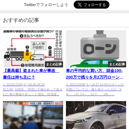
Twitterでフォローしよう
おすすめの記事
まとめ記事
まとめ記事
【最高裁】盗まれた車が事故
車の平均的な買い方、頭金100-
責任は持ち主に？
200万で残りを月2万円ローンで5
年払い
1: 2019/12/03(火) 20:35:24.29
1: 2021/03/06(土) 18:27:14.54 0 ローンの
ID:CAP_USER 管理に不備があって盗ま
年数については、最も多かったのが「5
れた車が事故を起こした場合、賠償責...
年」（37.3％）。以下、「3年」...