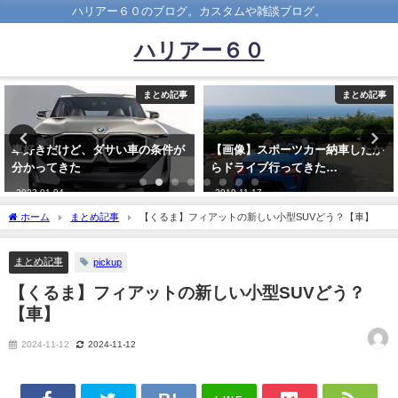
ハリアー６０のブログ。カスタムや雑談ブログ。
ハリアー６０
まとめ記事
まとめ記事
【画像】スポーツカー納車したか
【悲報】神戸市さん、車道5m歩
らドライブ行ってきた…
道8mの道を作ってしまうｗｗｗ
ｗ
2019-11-17
2023-02-22
ホーム
まとめ記事
【くるま】フィアットの新しい小型SUVどう？【車】
まとめ記事
pickup
【くるま】フィアットの新しい小型SUVどう？
【車】
2024-11-12
2024-11-12