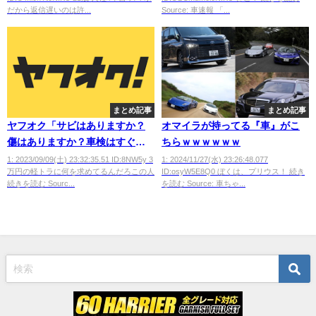
だから返信遅いのは許...
Source: 車速報 「...
まとめ記事
まとめ記事
ヤフオク「サビはありますか？
オマイラが持ってる『車』がこ
傷はありますか？車検はすぐ通
ちらｗｗｗｗｗｗ
りますか？不具合はないです
1: 2023/09/09(土) 23:32:35.51 ID:8NW5y 3
1: 2024/11/27(水) 23:26:48.077
万円の軽トラに何を求めてるんだろこの人
ID:osyW5E8Q0 ぼくは、プリウス！ 続き
か？」
続きを読む Sourc...
を読む Source: 車ちゃ...