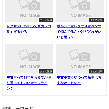
まとめ記事
まとめ記事
レクサスLC500って車カッコ
ポルシェかレクサスかベンツ
良すぎるやろ
で悩んでるんやけどどれがい
いと思う？
まとめ記事
まとめ記事
中古車って何年落ちまでがギ
中古車買うやつって新車は考
リ買ってもいいセーフライ
えなかったの？
ン？
関連キーワード