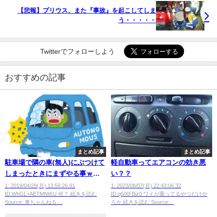
【悲報】プリウス、また『事故』を起こしてしま
う・・・・・
Twitterでフォローしよう
おすすめの記事
まとめ記事
まとめ記事
駐車場で隣の車(無人)にぶつけて
軽自動車ってエアコンの効き悪
しまったときにまずやる事ｗｗ
い？？
ｗｗｗｗｗ
1: 2019/04/29(月) 13:56:26.91
1: 2023/08/07(月) 22:43:06.32
ID:WhGL+AETMNIKU 何？ 続きを読む
ID:q6/XFBiz0 ワイが乗ってるやつだけや
Source: 車ちゃんねる ...
ろか 続きを読む Source:...