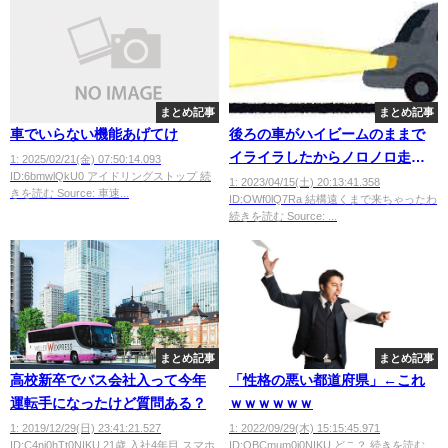
まとめ記事
まとめ記事
車でいらない機能あげてけ
後ろの車がハイビームのままで
イライラしたからノロノロ走っ
1: 2025/02/21(金) 07:50:14.093
ID:6bmwlQkU0 アイドリングストップ 続
て嫌がらせしてたら
1: 2023/04/15(土) 20:13:41.358
きを読む Source: 車速...
ID:OWf0lQ7Ra 結構遠くまで来ちゃったわ
続きを読む Source: ...
まとめ記事
まとめ記事
高校新卒でバス会社入って今年
「性格の悪い都道府県」←これ
運転手になったけど質問ある？
ｗｗｗｗｗｗ
1: 2019/12/29(日) 23:41:21.527
1: 2022/09/29(木) 15:15:45.971
ID:C4ni0hTt0NIKU 21歳 入社4年目 スマホ
ID:OBCmum0i0NIKU どこ？ 続きを読む