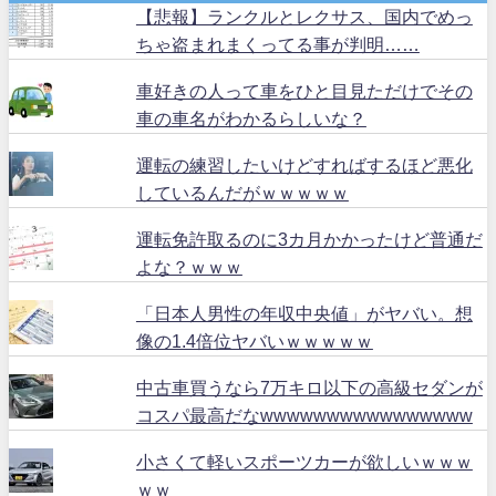
【悲報】ランクルとレクサス、国内でめっ
ちゃ盗まれまくってる事が判明……
車好きの人って車をひと目見ただけでその
車の車名がわかるらしいな？
運転の練習したいけどすればするほど悪化
しているんだがｗｗｗｗｗ
運転免許取るのに3カ月かかったけど普通だ
よな？ｗｗｗ
「日本人男性の年収中央値」がヤバい。想
像の1.4倍位ヤバいｗｗｗｗｗ
中古車買うなら7万キロ以下の高級セダンが
コスパ最高だなwwwwwwwwwwwwwwww
小さくて軽いスポーツカーが欲しいｗｗｗ
ｗｗ