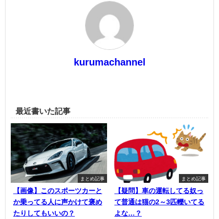
kurumachannel
最近書いた記事
まとめ記事
まとめ記事
【画像】このスポーツカーと
【疑問】車の運転してる奴っ
か乗ってる人に声かけて褒め
て普通は猫の2～3匹轢いてる
たりしてもいいの？
よな…？