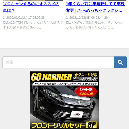
ソロキャンするのにオススメの
1年くらい前に車運転してて車線
車は？
変更したらめっちゃクラクショ
ン鳴らされながら追いかけられ
1: 2020/01/01(水) 17:24:02.38
1: 2018/12/23(日) 06:23:44.204
ID:Nc25n7fG0 何がいいんだろう 大雑把で
ID:zkfXuT/cd 車間距離はそこそこあった
たの思い出して鬱
すまん 続きを読む Sourc...
から大丈夫だと思ったんだがな ...