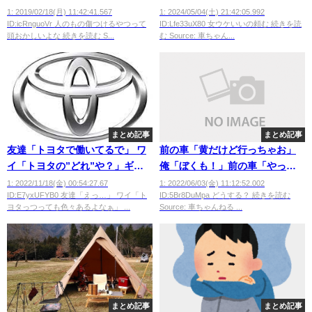
ｗｗｗｗｗ
1: 2019/02/18(月) 11:42:41.567
1: 2024/05/04(土) 21:42:05.992
ID:icRnguoVr 人のもの傷つけるやつって
ID:Lfe33uX80 女ウケいいの頼む 続きを読
頭おかしいよな 続きを読む S...
む Source: 車ちゃん...
まとめ記事
まとめ記事
友達「トヨタで働いてるで」 ワ
前の車「黄だけど行っちゃお」
イ「トヨタの”どれ”や？」ギロ
俺「ぼくも！」前の車「やっぱ
ッ
やーめた！」急停止←こいつ
1: 2022/11/18(金) 00:54:27.67
1: 2022/06/03(金) 11:12:52.002
ID:E7yxUFYB0 友達「えっ…」 ワイ「ト
ID:5Br8DuMpa どうする？ 続きを読む
ヨタっつっても色々あるよなぁ」 ...
Source: 車ちゃんねる ...
まとめ記事
まとめ記事