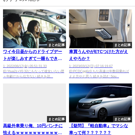
まとめ記事
まとめ記事
ワイ今日昼からのドライブデー
車買うんやがETCつけた方がえ
トが楽しみすぎて一睡もできず
えやろか？
ｗｗｗｗｗｗ
1: 2022/06/17(金) 05:51:31.33
1: 2023/03/12(日) 07:16:19.67
ID:Ytua2z+Y0 32にもなって彼女いない歴
ID:PCDCgg6z0 ちな高速は年数回乗れば
＝年齢だから仕方ない 続きを読...
ええ方やと思う 続きを読む Sou...
まとめ記事
まとめ記事
高級外車乗り俺、10円パンチに
【疑問】『軽自動車』でマシな
怯えるｗｗｗｗｗｗｗｗｗｗｗ
車って何？？？？？？