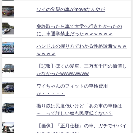
ワイの父親の車がmoveなんやが
免許取ったら車で大学へ行きたかったの
に、車通学禁止だったｗｗｗｗｗｗ
ハンドルの握り方でわかる性格診断ｗｗｗ
ｗｗｗｗ
【悲報】ぼくの愛車、三万五千円の価値し
かなかったwwwwwwww
ワイちゃんのフィットの車検費用
が・・・・・
撮り鉄は民度低いけど「あの車の車種は
～」って詳しい奴も民度低くない？
【画像】『正月仕様』の車、ガチでヤバイ