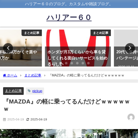
ハリアー６０のブログ。カスタムや雑談ブログ。
ハリアー６０
まとめ記事
まとめ記事
ホンダが月3万くらいから車を貸
20代で車持ちってどれくらいアド
してくれる面白いサービスを始め
バンテージある？
るらしい
2020-10-11
2020-01-28
ホーム
まとめ記事
『MAZDA』の軽に乗ってるんだけどｗｗｗｗｗｗ
まとめ記事
pickup
『MAZDA』の軽に乗ってるんだけどｗｗｗｗｗ
ｗ
2025-04-19
2025-04-19