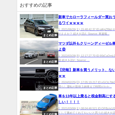
おすすめの記事
新車でカローラフィールダー買お
るワイｗｗｗｗ
1: 2021/06/26(土) 15:48:42.37 ID:oiKpZf9
がええか？ 続きを読む Source: 車速報...
まとめ記事
マツダ以外もクリーンディーゼル
よ😡
1: 2022/03/28(月) 12:17:27.70 ID:9StCu
😡 続きを読む Source: ...
まとめ記事
【悲報】新車を買うメリット、な
ｗｗ
1: 2024/02/25(日) 17:05:19.217 ID:xGCiL7bk
慣らし運転が面倒 3.納車まで時間がかか...
まとめ記事
車を13年以上乗ると税金割高にす
しい！！！！
1: 2021/03/06(土) 08:04:48.521 ID:OFBz/
くして褒めてくれてもいいと思うの 続きを読む 
まとめ記事