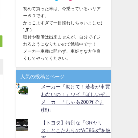
初めて買った車は、今乗っているハリア
ー６０です。
かっこよすぎて一目惚れしちゃいました(
ﾟДﾟ)
取付や整備は出来ませんが、自分でイジ
れるようになりたいので勉強中です！
メーカー車種に問わず、車好きな方仲良
くしてやってください。
人気の投稿とページ
メーカー「助けて！若者が車買
わないの！」ワイ「ほしいぞ」
メーカー「じゃあ200万です
(軽)」
【トヨタ】特別な「GRヤリ
ス」とこだわりの“AE86改”を披
露