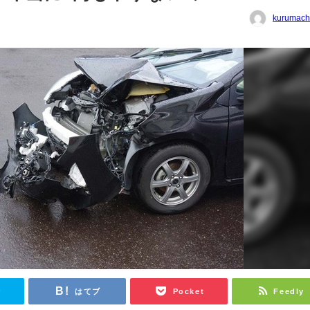
kurumach
r
はてブ
Pocket
Feedly