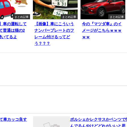
まとめ記事
まとめ記事
まとめ記事
】車の運転して
【画像】車にこういう
今の『マツダ車』のイ
て普通は猫の2
ナンバープレートのフ
メージがこちらｗｗｗ
轢いてるよ
レーム付けるってど
ｗｗ
う？？？
って車カッコ良す
ポルシェかレクサスかベンツで
んでるんやけどどれがいいと思