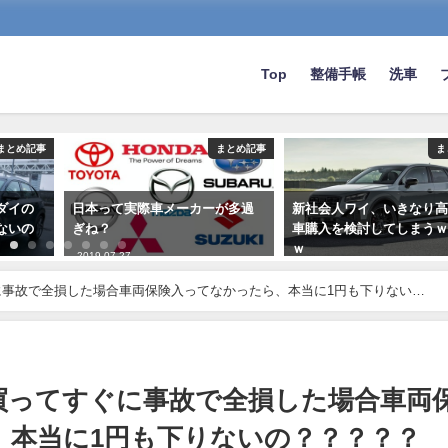
Top
整備手帳
洗車
まとめ記事
まとめ記事
ま
ダイの
日本って実際車メーカーが多過
新社会人ワイ、いきなり
ないの
ぎね？
車購入を検討してしまう
ｗ
2019-07-27
2023-05-01
事故で全損した場合車両保険入ってなかったら、本当に1円も下りない
買ってすぐに事故で全損した場合車両
、本当に1円も下りないの？？？？？