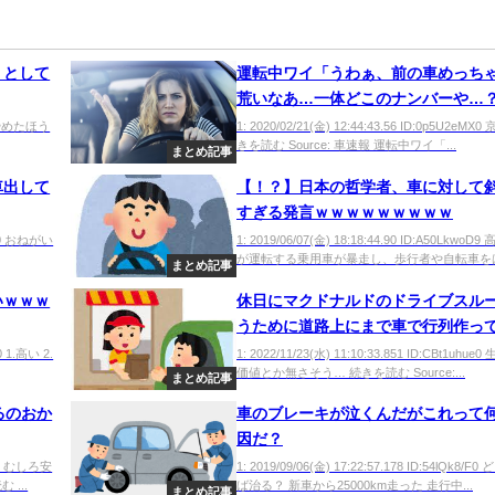
うとして
運転中ワイ「うわぁ、前の車めっち
荒いなあ…一体どこのナンバーや…
td やめたほう
1: 2020/02/21(金) 12:44:43.56 ID:0p5U2eMX
きを読む Source: 車速報 運転中ワイ「...
まとめ記事
車出して
【！？】日本の哲学者、車に対して
すぎる発言ｗｗｗｗｗｗｗｗｗ
OmL0 おねがい
1: 2019/06/07(金) 18:18:44.90 ID:A50LkwoD
が運転する乗用車が暴走し、歩行者や自転車をはね
まとめ記事
いｗｗｗ
休日にマクドナルドのドライブスル
うために道路上にまで車で行列作っ
つらｗｗｗｗｗｗｗｗｗｗｗｗｗｗ
0 1.高い 2.
1: 2022/11/23(水) 11:10:33.851 ID:CBt1uhu
価値とか無さそう… 続きを読む Source:...
ｗｗｗｗｗｗｗ
まとめ記事
るのおか
車のブレーキが泣くんだがこれって
因だ？
e1/0 むしろ安
1: 2019/09/06(金) 17:22:57.178 ID:54lQk8/F
...
ば治る？ 新車から25000km走った 走行中...
まとめ記事