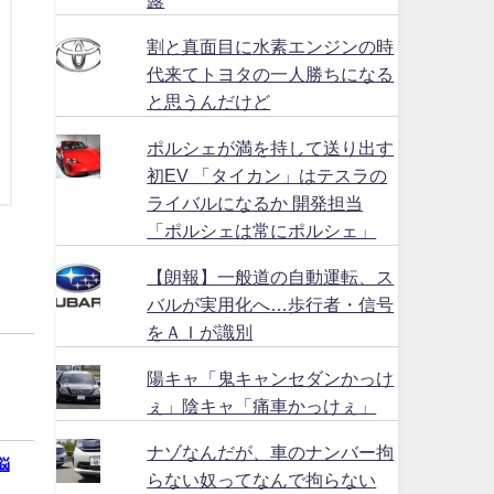
割と真面目に水素エンジンの時
代来てトヨタの一人勝ちになる
と思うんだけど
ポルシェが満を持して送り出す
初EV 「タイカン」はテスラの
ライバルになるか 開発担当
「ポルシェは常にポルシェ」
【朗報】一般道の自動運転、ス
バルが実用化へ…歩行者・信号
をＡＩが識別
陽キャ「鬼キャンセダンかっけ
ぇ」陰キャ「痛車かっけぇ」
ナゾなんだが、車のナンバー拘
悩
らない奴ってなんで拘らない