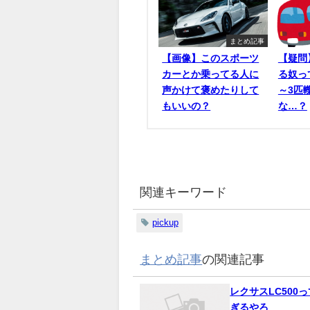
まとめ記事
【画像】このスポーツ
【疑問
カーとか乗ってる人に
る奴っ
声かけて褒めたりして
～3匹
もいいの？
な…？
関連キーワード
pickup
まとめ記事
の関連記事
レクサスLC500
ぎるやろ