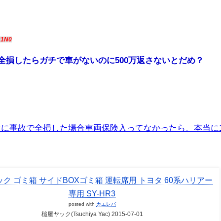
C1N0
が全損したらガチで車がないのに500万返さないとだめ？
に事故で全損した場合車両保険入ってなかったら、本当に
ク ゴミ箱 サイドBOXゴミ箱 運転席用 トヨタ 60系ハリアー
専用 SY-HR3
posted with
カエレバ
槌屋ヤック(Tsuchiya Yac) 2015-07-01