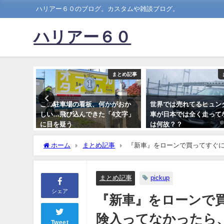
ハリアー６０のブログ。カスタムや雑談ブログ。
ハリアー６０
まとめ記事
まとめ記事
車ｗｗｗ
この駐車場の看板、何かがおか
世界では売れてるヒュン
しい…飛び込んできた「4文字」
車が日本では全く走って
に目を疑う
は何故？？
2022-11-03
2021-02-08
ホーム
まとめ記事
『新車』をローンで買ってすぐに
の？？？？？
まとめ記事
pickup
シェア
『新車』をローンで
険入ってなかったら
Tweet