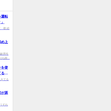
ゃ運転
？」
0 京 都 続
斜め上
9 高齢男性
親...
ーを使
てるや
ｗｗｗ
e0 生きてる
何が原
0 どうすれ