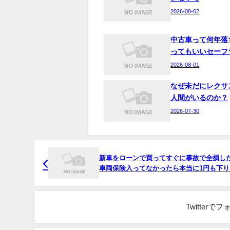
2026-08-02
中古車って何年落
ってもいいセーフ
2026-08-01
なぜ未だにレクサ
人間がいるのか？
2026-07-30
新車をローンで買ってすぐに事故で全損し
車両保険入ってなかったら本当に1円も下り
の？
Twitter