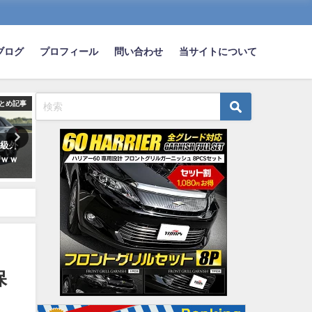
ブログ
プロフィール
問い合わせ
当サイトについて
とめ記事
まとめ記事
ま
高級外
ワイ「お金ないし軽自動車買う
東京都が「軽自動車税に提
ｗｗｗ
か」敵「男が軽ｗ」
なぜ？ 税格差の適正の見直
める！ 何が問題なのか
2020-05-12
2021-11-03
保