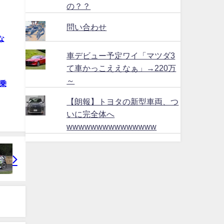
の？？
問い合わせ
な
車デビュー予定ワイ「マツダ3
て車かっこええなぁ」→220万
～
乗
【朗報】トヨタの新型車両、つ
いに完全体へ
wwwwwwwwwwwwwww