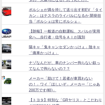
ポルシェが満を持して送り出す初EV 「タイ
カン」はテスラのライバルになるか 開発担
当「ポルシェは常にポルシェ」
【朗報】一般道の自動運転、スバルが実用
化へ…歩行者・信号をＡＩが識別
陽キャ「鬼キャンセダンかっけぇ」陰キャ
「痛車かっけぇ」
ナゾなんだが、車のナンバー拘らない奴っ
てなんで拘らないの？？
メーカー「助けて！若者が車買わない
の！」ワイ「ほしいぞ」メーカー「じゃあ
200万です(軽)」
【トヨタ】特別な「GRヤリス」とこだわり