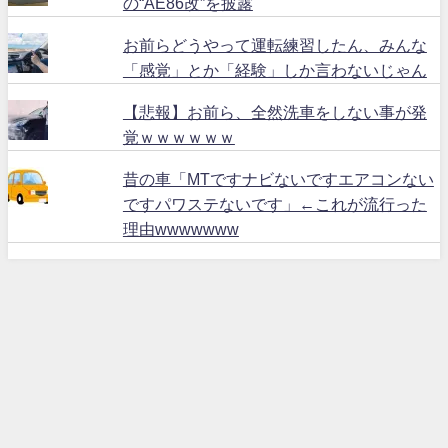
の“AE86改”を披露
お前らどうやって運転練習したん、みんな
「感覚」とか「経験」しか言わないじゃん
【悲報】お前ら、全然洗車をしない事が発
覚ｗｗｗｗｗｗ
昔の車「MTですナビないですエアコンない
ですパワステないです」←これが流行った
理由wwwwwww
ハリアー６０ All Rights Reserved.