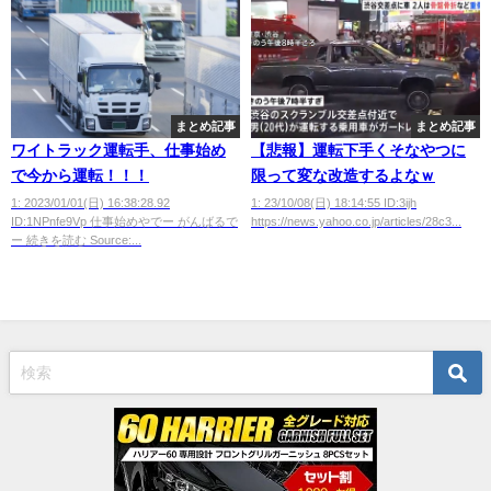
まとめ記事
まとめ記事
ワイトラック運転手、仕事始め
【悲報】運転下手くそなやつに
で今から運転！！！
限って変な改造するよなｗ
1: 2023/01/01(日) 16:38:28.92
1: 23/10/08(日) 18:14:55 ID:3ijh
ID:1NPnfe9Vp 仕事始めやでー がんばるで
https://news.yahoo.co.jp/articles/28c3...
ー 続きを読む Source:...