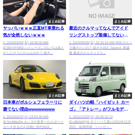
まとめ記事
まとめ記事
ヤッバいｗｗｗ正直MT車乗れる
最近のクルマってなんでアイド
気が全然しないｗｗｗ
リングストップ装備してない
の？
1: 2020/03/05(木) 18:08:30.896
1: 2024/05/05(日) 20:33:33.400 排気ガスバ
ID:B0+FFklK0 ハイシーズンのいろは坂と
ラ撒きたいの？ 続きを読む Source: 車速
かしにそうにならんのか？ 続き...
報 最近のクルマってな...
まとめ記事
まとめ記事
日本車がポルシェフェラーリに
ダイハツの軽「ハイゼット カー
勝てない理由wwwwwwww
ゴ」「アトレー」がフルモデル
チェンジ
1: 2022/02/22(火) 23:54:38.945
1: 2021/12/20(月) 20:46:10.72
ID:5nrMbts5p ホンダが世界一のスポーツ
ID:uB/hbDQi9 ダイハツ工業は2021年12月
カーを作るのを目標に初代NSX...
20日、軽商用車「ハイゼッ...