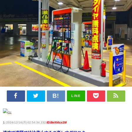
LINE
1:
2024/12/16(月) 02:54:34.332
ID:BeXI4sx1M