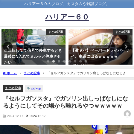
ハリアー６０のブログ。カスタムや雑談ブログ。
ハリアー６０
まとめ記事
まとめ記事
【激ヤバ】ペーパードライバーワ
【速報】最新の『トヨタ車』人気
イ、車道に出るｗｗｗｗｗ
ランキング、ガチでヤバイｗｗｗ
ｗ
2022-12-12
2023-10-29
ホーム
まとめ記事
『セルフガソスタ』でガソリン出しっぱなしになるよう
にしてその場から離れるやつｗｗｗｗｗ
まとめ記事
pickup
『セルフガソスタ』でガソリン出しっぱなしにな
るようにしてその場から離れるやつｗｗｗｗｗ
2024-12-17
2024-12-17