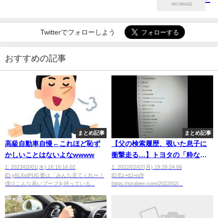
Twitterでフォローしよう
おすすめの記事
まとめ記事
まとめ記事
高級自動車自慢←これほど恥ず
【父の検索履歴、覗いた息子に
かしいことはないよなwwww
衝撃走る…】トヨタの「粋な対
応」が最高だった
1: 2023/02/01(水) 16:16:16.02
1: 2022/02/07(月) 19:28:24.06
ID:y6LXstPU0 要は「みんな見てくれー！
ID:Ez+dJ+n/9
僕はこんな高いブーブを持っている...
https://sirabee.com/2022/02/...