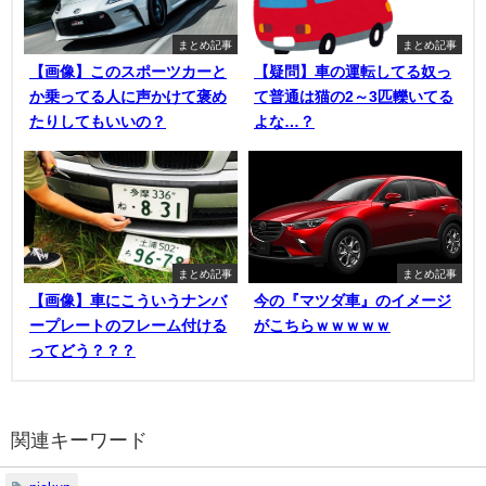
まとめ記事
まとめ記事
【画像】このスポーツカーと
【疑問】車の運転してる奴っ
か乗ってる人に声かけて褒め
て普通は猫の2～3匹轢いてる
たりしてもいいの？
よな…？
まとめ記事
まとめ記事
【画像】車にこういうナンバ
今の『マツダ車』のイメージ
ープレートのフレーム付ける
がこちらｗｗｗｗｗ
ってどう？？？
関連キーワード