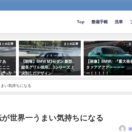
Top
整備手帳
洗車
まとめ記事
まとめ記事
ま
？あ
【朗報】BMW M3セダン 新型、
【画像】BMW、『重大発
こここ
縦長グリル採用… 3シリーズ と
タァアアアアーーーー
→どっか
決別したデザイン
ー！！！！！
2020-09-24
2024-10-05
うまい気持ちになる
転が世界一うまい気持ちになる
m