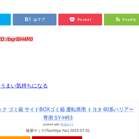
r
はてブ
Pocket
Feedly
ID:/bqrBH4R0
一うまい気持ちになる
ク ゴミ箱 サイドBOXゴミ箱 運転席用 トヨタ 60系ハリアー
専用 SY-HR3
posted with
カエレバ
槌屋ヤック(Tsuchiya Yac) 2015-07-01