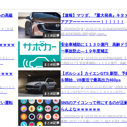
ルの高級
【速報】マツダ、『重大発表』キタ
アアアーーーーーーー！！！！！！
eW0 すごE 続
1: 2024/04/25(木) 20:43:47.91 ID:NwENDN000●
BE:423476805-2BP(4000) sssp...
まとめ記事
ｗｗｗｗ
安全車補助に１１３０億円 高齢ド
ー事故防止―１９年度補正
VqU0 大人しく
1: 2019/12/13(金) 16:04:23.23 ID:fP8wjXaW
..
ー指定は？】安全車補助に１１３０億円 高齢ドラ
まとめ記事
ｗｗｗｗ
【ポルシェ】カイエンGTS 新型、予
を開始…V8復活で最高出力460ps
許証忘れるシートベ
1: 2020/06/12(金) 15:51:13.41 ID:CAP_USE
し...
カイエンGTSクーペ ポルシェ カイエンGTS ...
まとめ記事
ない運転
SNSのアイコンって何にするのが正
らんよなｗｗｗｗｗｗ
1: 2022/04/15(金) 03:02:58.42 ID:rWb2hxE9
像無いのヤバイ人扱いっぽいし 続きを読む Sou..
まとめ記事