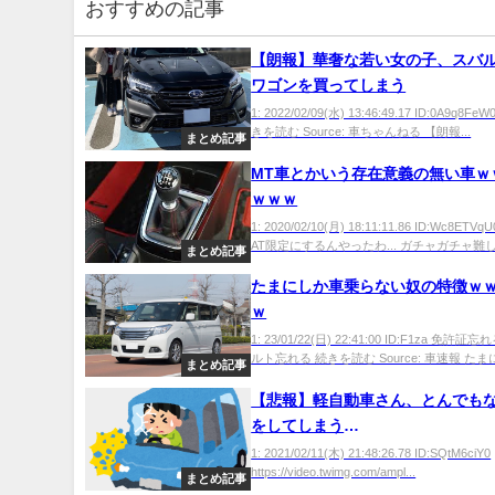
おすすめの記事
【朗報】華奢な若い女の子、スバ
ワゴンを買ってしまう
1: 2022/02/09(水) 13:46:49.17 ID:0A9q8F
きを読む Source: 車ちゃんねる 【朗報...
まとめ記事
MT車とかいう存在意義の無い車ｗ
ｗｗｗ
1: 2020/02/10(月) 18:11:11.86 ID:Wc8ET
AT限定にするんやったわ... ガチャガチャ難し.
まとめ記事
たまにしか車乗らない奴の特徴ｗ
ｗ
1: 23/01/22(日) 22:41:00 ID:F1za 免
ルト忘れる 続きを読む Source: 車速報 たまに
まとめ記事
【悲報】軽自動車さん、とんでも
をしてしまう
wwwwwwwwwwwwwwwwww
1: 2021/02/11(木) 21:48:26.78 ID:SQtM6ciY0
https://video.twimg.com/ampl...
まとめ記事