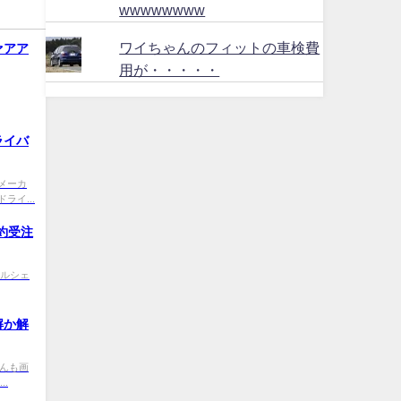
wwwwwwww
ワイちゃんのフィットの車検費
ァアア
用が・・・・・
ライバ
9 【メーカ
イ...
約受注
R ポルシェ
解か解
0 なんも画
.