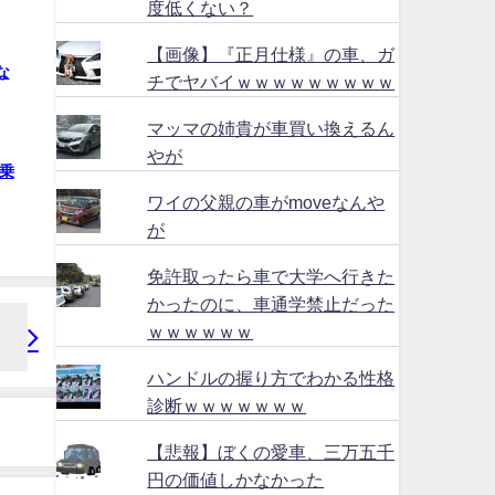
度低くない？
【画像】『正月仕様』の車、ガ
な
チでヤバイｗｗｗｗｗｗｗｗｗ
マッマの姉貴が車買い換えるん
やが
乗
ワイの父親の車がmoveなんや
が
免許取ったら車で大学へ行きた
かったのに、車通学禁止だった
ｗｗｗｗｗｗ
ハンドルの握り方でわかる性格
診断ｗｗｗｗｗｗｗ
【悲報】ぼくの愛車、三万五千
円の価値しかなかった