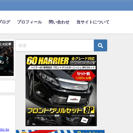
ブログ
プロフィール
問い合わせ
当サイトについて
とめ記事
まとめ記事
ま
表』キ
【画像】『不思議なキャラ』が
普通車乗りだけどなにか質
描かれた痛車がいたんだがｗｗ
る？？？
ｗｗｗｗ
2024-01-03
2024-08-25
izu su