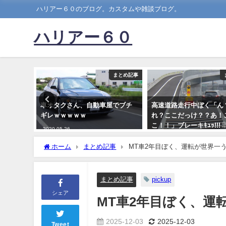
ハリアー６０のブログ。カスタムや雑談ブログ。
ハリアー６０
まとめ記事
まとめ記事
マフラー
車オタクさん、自動車屋でブチ
高速道路走行中ぼく「ん
ガス充満
ギレｗｗｗｗｗ
れ？ここだっけ？？あ！
炭素中毒
こ！！」ブレーキｷｭｯ!!!
2020-05-26
ーん！！！
ホーム
まとめ記事
MT車2年目ぼく、運転が世界一
2020-07-26
まとめ記事
pickup
シェア
MT車2年目ぼく、運
2025-12-03
2025-12-03
Tweet