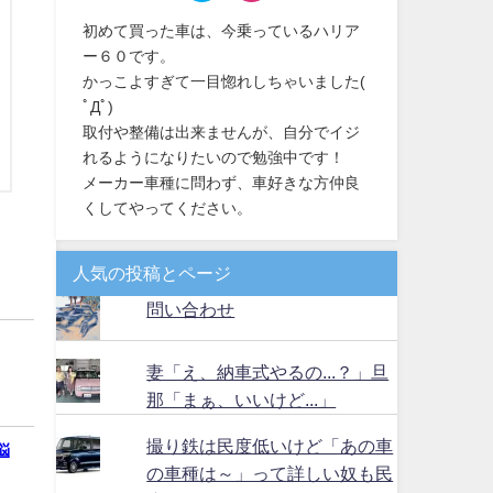
初めて買った車は、今乗っているハリア
ー６０です。
かっこよすぎて一目惚れしちゃいました(
ﾟДﾟ)
取付や整備は出来ませんが、自分でイジ
れるようになりたいので勉強中です！
メーカー車種に問わず、車好きな方仲良
くしてやってください。
人気の投稿とページ
問い合わせ
妻「え、納車式やるの...？」旦
那「まぁ、いいけど...」
撮り鉄は民度低いけど「あの車
悩
の車種は～」って詳しい奴も民