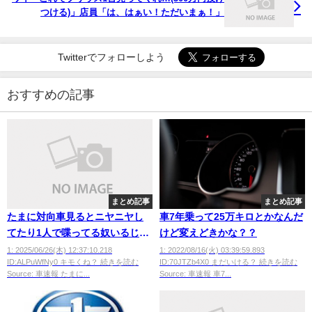
つける)」店員「は、はぁい！ただいまぁ！」
Twitterでフォローしよう
おすすめの記事
まとめ記事
まとめ記事
たまに対向車見るとニヤニヤし
車7年乗って25万キロとかなんだ
てたり1人で喋ってる奴いるじゃ
けど変えどきかな？？
ん
1: 2025/06/26(木) 12:37:10.218
1: 2022/08/16(火) 03:39:59.893
ID:ALPuWfNy0 キモくね？ 続きを読む
ID:70JTZb4X0 まだいける？ 続きを読む
Source: 車速報 たまに...
Source: 車速報 車7...