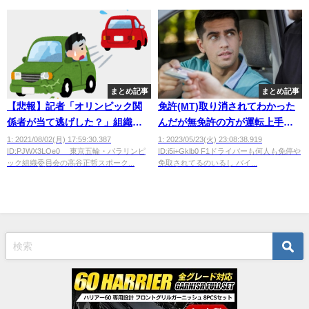
まとめ記事
まとめ記事
【悲報】記者「オリンピック関
免許(MT)取り消されてわかった
係者が当て逃げした？」組織委
んだが無免許の方が運転上手い
員会「もう逃げてないよ」
奴多いよな？ｗ
1: 2021/08/02(月) 17:59:30.387
1: 2023/05/23(火) 23:08:38.919
ID:PJWX3LOe0 東京五輪・パラリンピ
ID:i5i+Gklb0 F1ドライバーも何人も免停や
ック組織委員会の高谷正哲スポーク...
免取されてるのいるし バイ...