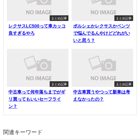
まとめ記事
まとめ記事
レクサスLC500って車カッコ
ポルシェかレクサスかベンツ
良すぎるやろ
で悩んでるんやけどどれがい
いと思う？
まとめ記事
まとめ記事
中古車って何年落ちまでがギ
中古車買うやつって新車は考
リ買ってもいいセーフライ
えなかったの？
ン？
関連キーワード