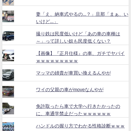
妻「え、納車式やるの...？」旦那「まぁ、い
いけど...」
撮り鉄は民度低いけど「あの車の車種は
～」って詳しい奴も民度低くない？
【画像】『正月仕様』の車、ガチでヤバイ
ｗｗｗｗｗｗｗｗｗ
マッマの姉貴が車買い換えるんやが
ワイの父親の車がmoveなんやが
免許取ったら車で大学へ行きたかったの
に、車通学禁止だったｗｗｗｗｗｗ
ハンドルの握り方でわかる性格診断ｗｗｗ