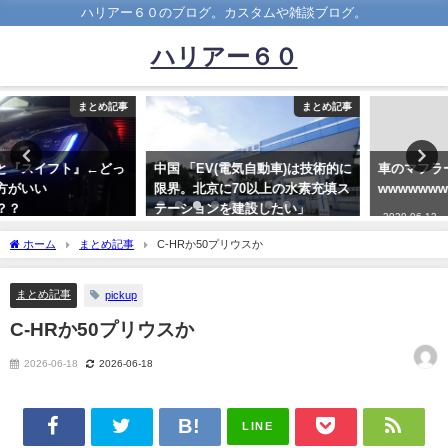
ハリアー６０のブログ。カスタムや雑談ブログ。
ハリアー６０
まとめ記事
まとめ記事
中国 「EV(電気自動車)は技術的に
車のマフラーを車外に変えたった
限界。北京に70以上の水素充填ス
wwwwwwwwwwww
テーションを建設したい」
2020-06-12
2022-04-28
ホーム
まとめ記事
C-HRか50プリウスか
まとめ記事
pickup
C-HRか50プリウスか
2026-06-18
2026-06-18
LINE