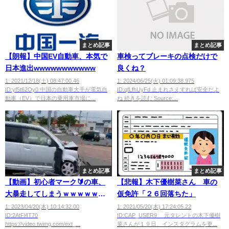
まとめ記事
まとめ記事
【朗報】中国EV自動車、本気で
車検ってブレーキの点検だけで
日本進出wwwwwwwwwww
良くね？
1: 2021/12/18(土) 08:47:00.46
1: 2024/06/25(火) 01:09:38.975
ID:yf5t62Oy0 中国の自動車大手が電気自
ID:qfLfhUyFd 止まれさえすれば安全だよ
動車（EV）で日本の乗用車市場に...
ね 続きを読む Source:...
まとめ記事
まとめ記事
【動画】初心者マーク🔰の車、
【悲報】木下優樹菜さん 車の
大暴走してしまうｗｗｗｗｗｗ
仮免許「２６回落ちた」
ｗｗｗｗｗｗ
1: 2023/04/20(木) 10:14:32.00
1: 2021/05/20(木) 17:24:05.22
ID:2AtFl4T70
ID:CAP_USER9 元タレントの木下優樹
https://video.twimg.com/ext_...
菜さんが１９日、インスタグラムを更...