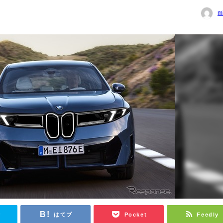
m
r
はてブ
Pocket
Feedly