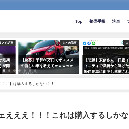
Top
整備手帳
洗車
まとめ記事
まとめ記事
ま
が最期
【急募】予算80万円でオススメ
【悲報】安倍さん、日産
う展開
の新しい車を教えてｗｗｗｗｗ
ィニティで職質から逃げ
軽自動車に衝突し逮捕さ
2025-05-12
wwwwwwww
え！！！これは購入するしかない！！
2023-08-08
カッケェえええ！！！これは購入するしかな