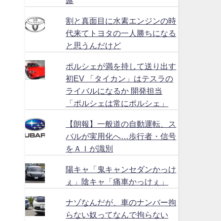
割と真面目に水素エンジンの時
代来てトヨタの一人勝ちになる
と思うんだけど
ポルシェが満を持して送り出す
初EV 「タイカン」はテスラの
ライバルになるか 開発担当
「ポルシェは常にポルシェ」
【朗報】一般道の自動運転、ス
バルが実用化へ…歩行者・信号
をＡＩが識別
陽キャ「鬼キャンセダンかっけ
ぇ」陰キャ「痛車かっけぇ」
ナゾなんだが、車のナンバー拘
らない奴ってなんで拘らない