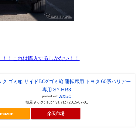
ええ！！！これは購入するしかない！！
ク ゴミ箱 サイドBOXゴミ箱 運転席用 トヨタ 60系ハリアー
専用 SY-HR3
posted with
カエレバ
槌屋ヤック(Tsuchiya Yac) 2015-07-01
mazon
楽天市場