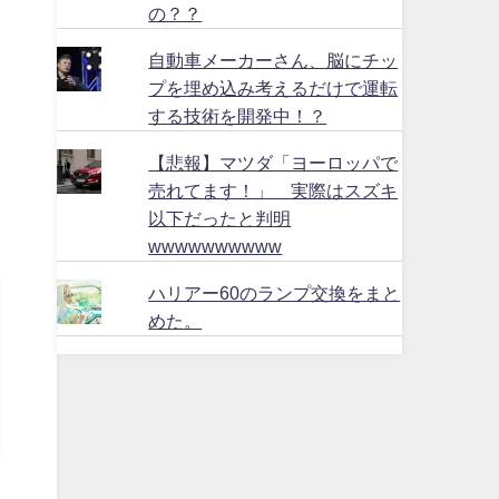
の？？
自動車メーカーさん、脳にチッ
プを埋め込み考えるだけで運転
する技術を開発中！？
【悲報】マツダ「ヨーロッパで
売れてます！」 実際はスズキ
以下だったと判明
wwwwwwwwww
ハリアー60のランプ交換をまと
めた。