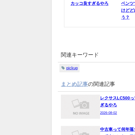
カッコ良すぎるやろ
ベンツ
けどど
う？
関連キーワード
pickup
まとめ記事
の関連記事
レクサスLC500
ぎるやろ
2026-08-02
中古車って何年落