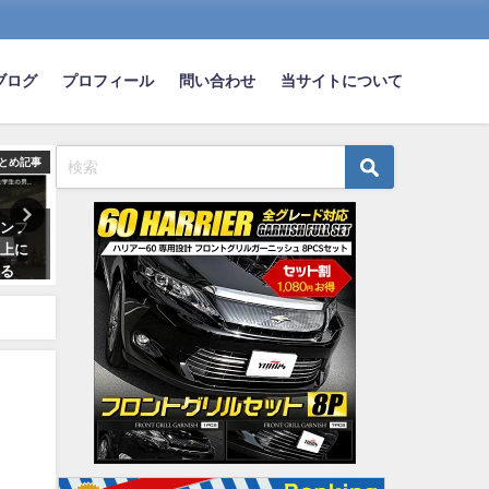
ブログ
プロフィール
問い合わせ
当サイトについて
とめ記事
まとめ記事
ま
インフ
本免学科試験3回落ちたんやが、
【画像】この車って名車な
た上に
流石にしんどいｗｗｗｗｗ
ん？？
れる
2023-01-07
2022-04-29