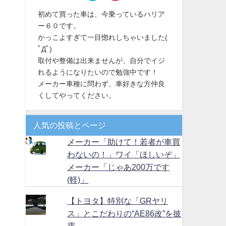
初めて買った車は、今乗っているハリア
ー６０です。
かっこよすぎて一目惚れしちゃいました(
ﾟДﾟ)
取付や整備は出来ませんが、自分でイジ
れるようになりたいので勉強中です！
メーカー車種に問わず、車好きな方仲良
くしてやってください。
人気の投稿とページ
メーカー「助けて！若者が車買
わないの！」ワイ「ほしいぞ」
メーカー「じゃあ200万です
(軽)」
【トヨタ】特別な「GRヤリ
ス」とこだわりの“AE86改”を披
露