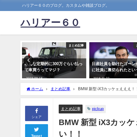
ハリアー６０のブログ。カスタムや雑談ブログ。
ハリアー６０
まとめ記事
まとめ記事
車買えな
みんな定期的に300万ぐらい払っ
日産社員を助けたゴーン
はみんな
て車買うってマジ？
に社員に裏切られたとい
2023-09-18
2018-11-22
ホーム
まとめ記事
BMW 新型 iX3カッケェええ
まとめ記事
pickup
シェア
BMW 新型 iX3
い！！
Tweet