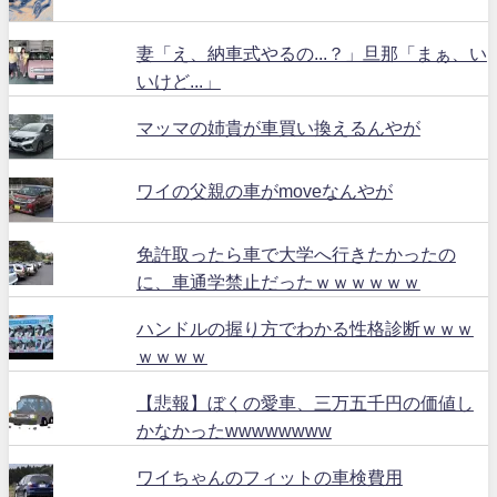
妻「え、納車式やるの...？」旦那「まぁ、い
いけど...」
マッマの姉貴が車買い換えるんやが
ワイの父親の車がmoveなんやが
免許取ったら車で大学へ行きたかったの
に、車通学禁止だったｗｗｗｗｗｗ
ハンドルの握り方でわかる性格診断ｗｗｗ
ｗｗｗｗ
【悲報】ぼくの愛車、三万五千円の価値し
かなかったwwwwwwww
ワイちゃんのフィットの車検費用