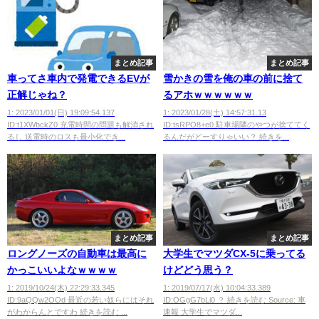
まとめ記事
まとめ記事
車ってさ車内で発電できるEVが
雪かきの雪を俺の車の前に捨て
正解じゃね？
るアホｗｗｗｗｗｗ
1: 2023/01/01(日) 19:09:54.137
1: 2023/01/28(土) 14:57:31.13
ID:t1XWbckZ0 充電時間の問題も解消され
ID:tsRPO8+e0 駐車場隣のやつが捨ててく
るし 送電時のロスも最小化でき...
るんだがどーすりゃいい？ 続きを...
まとめ記事
まとめ記事
ロングノーズの自動車は最高に
大学生でマツダCX-5に乗ってる
かっこいいよなｗｗｗｗ
けどどう思う？
1: 2019/10/24(木) 22:29:33.345
1: 2019/07/17(水) 10:04:33.389
ID:9aQQw2OOd 最近の若い奴らにはそれ
ID:OGgG7bLi0 ？ 続きを読む Source: 車
がわからんとですわ 続きを読む ...
速報 大学生でマツダ...