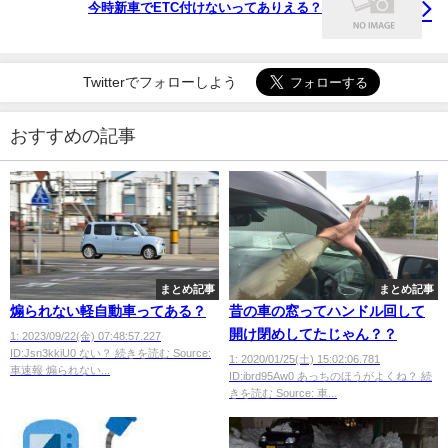
今時新車でETC付けないってありえる？
Twitterでフォローしよう
おすすめの記事
まとめ記事
まとめ記事
煽られない軽自動車ってある？
昔の車の窓ってハンドル回して
開け閉めしてたじゃん？？
1: 2023/09/22(金) 07:48:57.227
ID:Jsn3kkiU0 ない？ 続きを読む Source:
1: 2020/01/25(土) 15:02:06.781
車速報 煽られない...
ID:ibrd95Aw0 あっちのほうがよくね？ 続
きを読む Source: 車...