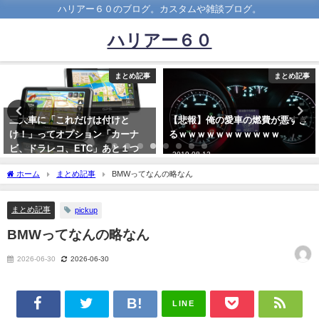
ハリアー６０のブログ。カスタムや雑談ブログ。
ハリアー６０
まとめ記事
まとめ記事
三大車に「これだけは付けと
【悲報】俺の愛車の燃費が悪すぎ
け！」ってオプション「カーナ
るｗｗｗｗｗｗｗｗｗｗｗ
ビ、ドラレコ、ETC」あと１つ
2019-08-12
は？
ホーム
まとめ記事
BMWってなんの略なん
2021-08-30
まとめ記事
pickup
BMWってなんの略なん
2026-06-30
2026-06-30
LINE