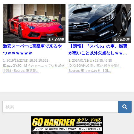
まとめ記事
まとめ記事
激安スーパーに高級車で来るや
【朗報】『スバル』の車、燃費
つｗｗｗｗｗｗ
が悪いこと以外欠点なしｗｗｗ
ｗｗｗ
1: 2019/12/22(日) 18:51:10.561
1: 2024/01/21(日) 22:35:46.30
ID:pzvGYJCmM うわぁっ…ってなる 続き
ID:Xjr5GVHc0 良い車だ 続きを読む
を読む Source: 車速報...
Source: 車ちゃんねる 【朗...