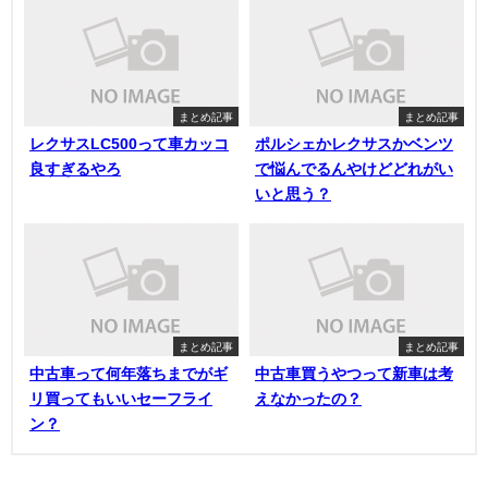
まとめ記事
まとめ記事
レクサスLC500って車カッコ
ポルシェかレクサスかベンツ
良すぎるやろ
で悩んでるんやけどどれがい
いと思う？
まとめ記事
まとめ記事
中古車って何年落ちまでがギ
中古車買うやつって新車は考
リ買ってもいいセーフライ
えなかったの？
ン？