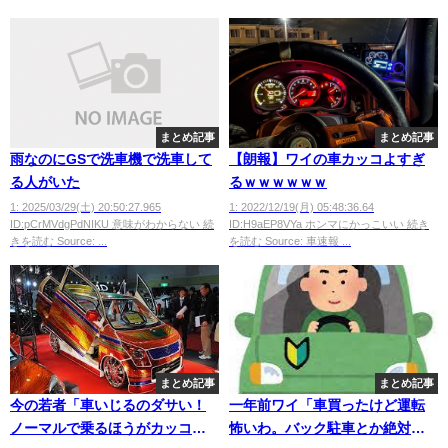
まとめ記事
まとめ記事
雨なのにGSで洗車機で洗車して
【朗報】ワイの車カッコよすぎ
る人がいた
るｗｗｗｗｗｗ
1: 2025/03/29(土) 20:50:27.965
1: 2022/12/19(月) 05:48:36.64
ID:pCrMVdgPdNIKU 意味がわからない 続
ID:H9aEP8VYa ホンマにかっこいい 続き
きを読む Source: ...
を読む Source: 車速報 ...
まとめ記事
まとめ記事
今の若者「車いじるのダサい！
一年前ワイ「車買ったけど運転
ノーマルで乗るほうがカッコい
怖いわ。バック駐車とか絶対で