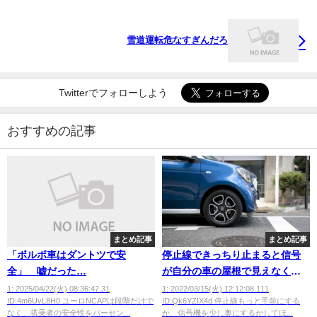
雪道運転危なすぎんだろ
Twitterでフォローしよう
おすすめの記事
まとめ記事
まとめ記事
「ボルボ車はダントツで安
停止線できっちり止まると信号
全」 嘘だった…
が自分の車の屋根で見えなくな
るのどうにかしてｗｗｗｗ
1: 2025/04/22(火) 08:36:47.31
1: 2022/03/15(火) 12:12:08.111
ID:4m6UvL8H0 ユーロNCAPは段階だけで
ID:Qk6YZIX4d 停止線もっと手前にする
なく、搭乗者の安全性をパーセン...
か、信号機を少し奥にするかしてほ...