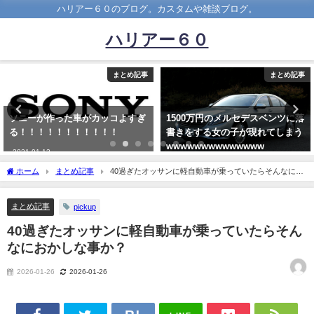
ハリアー６０のブログ。カスタムや雑談ブログ。
ハリアー６０
事
まとめ記事
まとめ記
ぎ
1500万円のメルセデスベンツに落
トヨタのプリウスとかいう車中
書きをする女の子が現れてしまう
で買おうと思ってる、評価はど
wwwwwwwwwwwwww
う？
2021-03-21
2024-08-09
ホーム
まとめ記事
40過ぎたオッサンに軽自動車が乗っていたらそんなにお
かしな事か？
まとめ記事
pickup
40過ぎたオッサンに軽自動車が乗っていたらそん
なにおかしな事か？
2026-01-26
2026-01-26