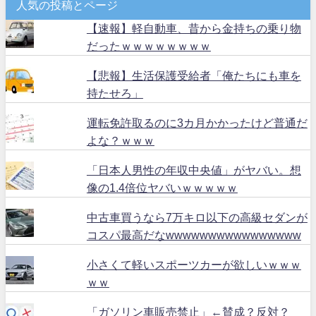
人気の投稿とページ
【速報】軽自動車、昔から金持ちの乗り物
だったｗｗｗｗｗｗｗｗ
【悲報】生活保護受給者「俺たちにも車を
持たせろ」
運転免許取るのに3カ月かかったけど普通だ
よな？ｗｗｗ
「日本人男性の年収中央値」がヤバい。想
像の1.4倍位ヤバいｗｗｗｗｗ
中古車買うなら7万キロ以下の高級セダンが
コスパ最高だなwwwwwwwwwwwwwwww
小さくて軽いスポーツカーが欲しいｗｗｗ
ｗｗ
「ガソリン車販売禁止」←賛成？反対？