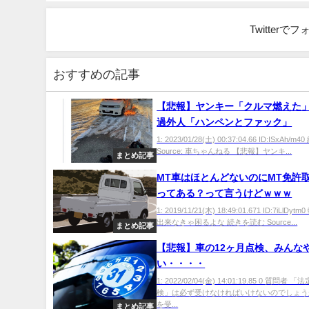
Twitter
おすすめの記事
【悲報】ヤンキー「クルマ燃えた
過外人「ハンペンとファック」
1: 2023/01/28(土) 00:37:04.66 ID:ISxAh/
Source: 車ちゃんねる 【悲報】ヤンキ...
まとめ記事
MT車はほとんどないのにMT免許
ってある？って言うけどｗｗｗ
1: 2019/11/21(木) 18:49:01.671 ID:7iLlD
出来なきゃ困るよな 続きを読む Source...
まとめ記事
【悲報】車の12ヶ月点検、みんな
い・・・・
1: 2022/02/04(金) 14:01:19.85 0 質問者 
検」は必ず受けなければいけないのでしょう
を受...
まとめ記事