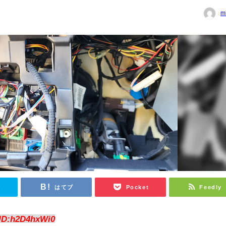
m
r
はてブ
Pocket
Feedly
ID:h2D4hxWi0