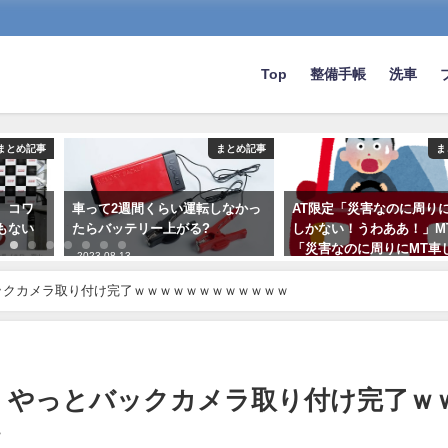
Top
整備手帳
洗車
まとめ記事
まとめ記事
ま
、コワ
車って2週間くらい運転しなかっ
AT限定「災害なのに周りに
もない
たらバッテリー上がる?
しかない！うわああ！」M
「災害なのに周りにMT車
2023-08-13
い！」
ックカメラ取り付け完了ｗｗｗｗｗｗｗｗｗｗｗｗ
2019-10-18
れ、やっとバックカメラ取り付け完了ｗ
ｗ