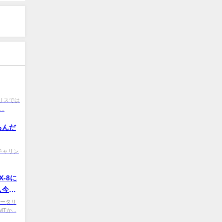
0 イギリスでは
.
るんだ
iM チャリン
-8に
し今ま
9 ロータリ
か...