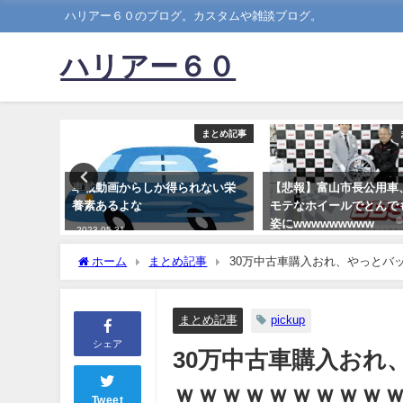
ハリアー６０のブログ。カスタムや雑談ブログ。
ハリアー６０
まとめ記事
まとめ記事
進車の女
車載動画からしか得られない栄
【悲報】富山市長公用車
審が議決
養素あるよな
モテなホイールでとんで
姿にwwwwwwwww
2023-05-31
2022-06-19
ホーム
まとめ記事
30万中古車購入おれ、やっとバ
まとめ記事
pickup
シェア
30万中古車購入お
ｗｗｗｗｗｗｗｗｗ
Tweet