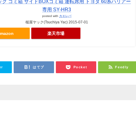
ク ゴミ箱 サイドBOXゴミ箱 運転席用 トヨタ 60系ハリアー
専用 SY-HR3
posted with
カエレバ
槌屋ヤック(Tsuchiya Yac) 2015-07-01
mazon
楽天市場
er
はてブ
Pocket
Feedly