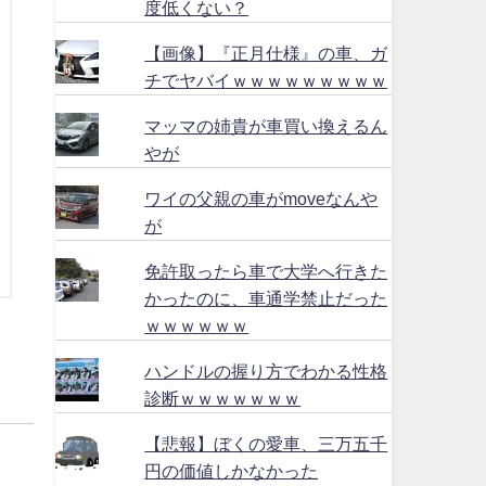
度低くない？
【画像】『正月仕様』の車、ガ
チでヤバイｗｗｗｗｗｗｗｗｗ
マッマの姉貴が車買い換えるん
やが
ワイの父親の車がmoveなんや
が
免許取ったら車で大学へ行きた
かったのに、車通学禁止だった
ｗｗｗｗｗｗ
ハンドルの握り方でわかる性格
診断ｗｗｗｗｗｗｗ
【悲報】ぼくの愛車、三万五千
円の価値しかなかった