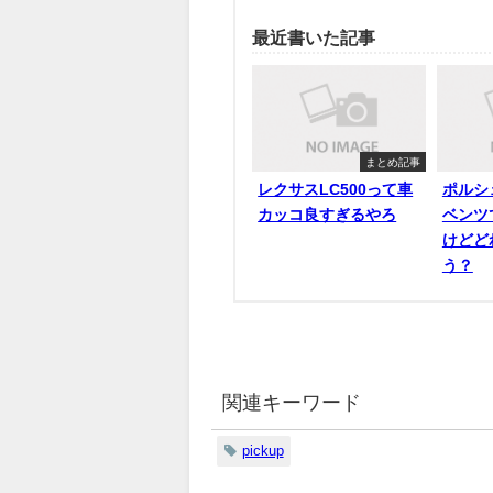
最近書いた記事
まとめ記事
レクサスLC500って車
ポルシ
カッコ良すぎるやろ
ベンツ
けどど
う？
関連キーワード
pickup