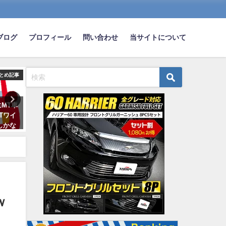
ブログ
プロフィール
問い合わせ
当サイトについて
とめ記事
まとめ記事
ま
MT車
【悲報】日本人の大半が車買え
自動車学校行ってるんだけ
Tワイ
ず・・・ 維持費から算出した
転下手くそすぎて辛い・・
しかな
必要年収は700万円！300万円で
2019-05-31
はバイク程度
2022-03-22
ｗ