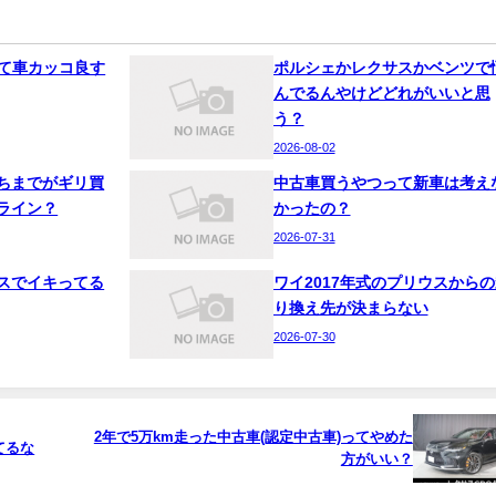
って車カッコ良す
ポルシェかレクサスかベンツで
んでるんやけどどれがいいと思
う？
2026-08-02
ちまでがギリ買
中古車買うやつって新車は考え
ライン？
かったの？
2026-07-31
スでイキってる
ワイ2017年式のプリウスからの
り換え先が決まらない
2026-07-30
2年で5万km走った中古車(認定中古車)ってやめた
てるな
方がいい？