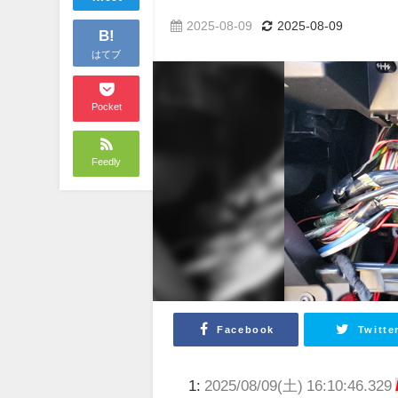
2025-08-09
2025-08-09
B!
はてブ
Pocket
Feedly
Facebook
Twitte
1:
2025/08/09(土) 16:10:46.329