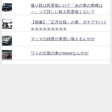
撮り鉄は民度低いけど「あの車の車種は
～」って詳しい奴も民度低くない？
【画像】『正月仕様』の車、ガチでヤバイ
ｗｗｗｗｗｗｗｗｗ
マッマの姉貴が車買い換えるんやが
ワイの父親の車がmoveなんやが
ハリアー６０ All Rights Reserved.