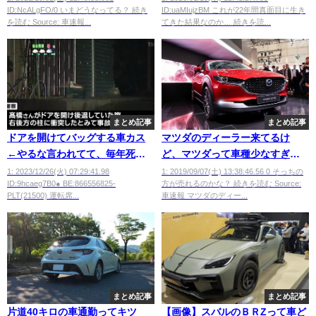
ID:NcALgFO/0 いまどうなってる？ 続き
ID:uaMIujzBM これが22年間真面目に生き
を読む Source: 車速報...
てきた結果なのか… 続きを読...
まとめ記事
まとめ記事
ドアを開けてバッグする車カス
マツダのディーラー来てるけ
←やるな言われてて、毎年死亡
ど、マツダって車種少なすぎへ
事故が発生してるけど学習しな
ん？ｗｗｗｗ
1: 2023/12/26(火) 07:29:41.98
1: 2019/09/07(土) 13:38:46.56 0 そっちの
ID:9hcaeg7B0● BE:866556825-
方が売れるのかな？ 続きを読む Source:
いよね
PLT(21500) 運転席...
車速報 マツダのディー...
まとめ記事
まとめ記事
片道40キロの車通勤ってキツ
【画像】スバルのＢＲZって車ど