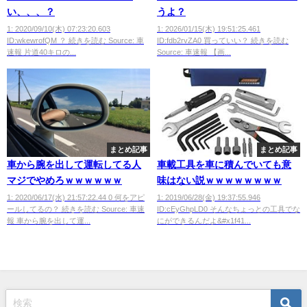
い、、、？
うよ？
1: 2020/09/10(木) 07:23:20.603
1: 2026/01/15(木) 19:51:25.461
ID:wkewrofQM ？ 続きを読む Source: 車
ID:fdb2rvZA0 買っていい？ 続きを読む
速報 片道40キロの...
Source: 車速報 【画...
まとめ記事
まとめ記事
車から腕を出して運転してる人
車載工具を車に積んでいても意
マジでやめろｗｗｗｗｗｗ
味はない説ｗｗｗｗｗｗｗｗ
1: 2020/06/17(水) 21:57:22.44 0 何をアピ
1: 2019/06/28(金) 19:37:55.946
ールしてるの？ 続きを読む Source: 車速
ID:cEyGhpLD0 そんなちょっとの工具でな
報 車から腕を出して運...
にができるんだよ&#x1f41...