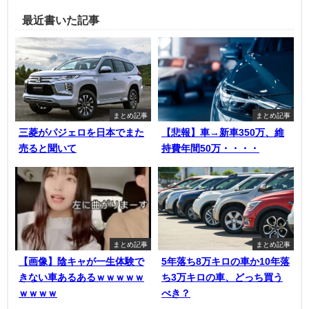
最近書いた記事
まとめ記事
まとめ記事
三菱がパジェロを日本でまた
【悲報】車→新車350万、維
売ると聞いて
持費年間50万・・・・
まとめ記事
まとめ記事
【画像】陰キャが一生体験で
5年落ち8万キロの車か10年落
きない車あるあるｗｗｗｗｗ
ち3万キロの車、どっち買う
ｗｗｗｗ
べき？