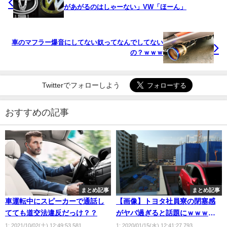
があがるのはしゃーない」VW「ほーん」
車のマフラー爆音にしてない奴ってなんでしてない
の？ｗｗｗ
Twitterでフォローしよう
おすすめの記事
まとめ記事
まとめ記事
車運転中にスピーカーで通話し
【画像】トヨタ社員寮の閉塞感
てても道交法違反だっけ？？
がヤバ過ぎると話題にｗｗｗｗ
ｗｗｗｗｗ
1: 2021/10/02(土) 12:49:53.581
1: 2020/01/15(水) 12:41:27.793