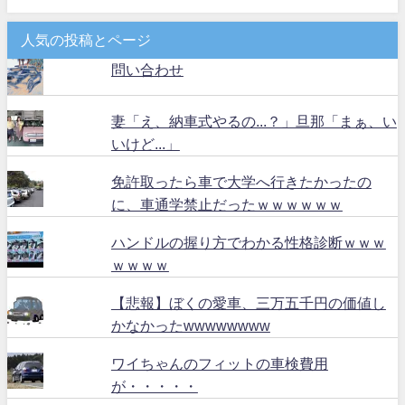
人気の投稿とページ
問い合わせ
妻「え、納車式やるの...？」旦那「まぁ、い
いけど...」
免許取ったら車で大学へ行きたかったの
に、車通学禁止だったｗｗｗｗｗｗ
ハンドルの握り方でわかる性格診断ｗｗｗ
ｗｗｗｗ
【悲報】ぼくの愛車、三万五千円の価値し
かなかったwwwwwwww
ワイちゃんのフィットの車検費用
が・・・・・