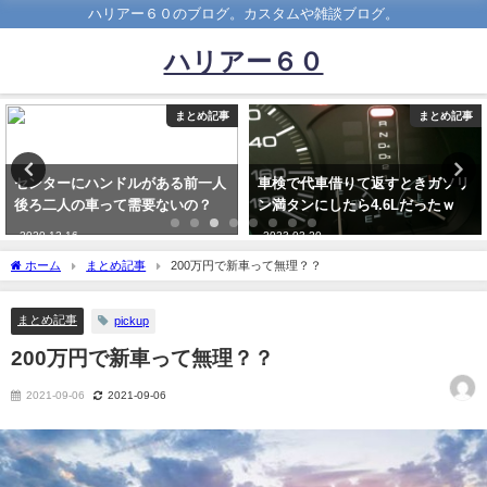
ハリアー６０のブログ。カスタムや雑談ブログ。
ハリアー６０
まとめ記事
まとめ記事
センターにハンドルがある前一人
車検で代車借りて返すときガソリ
後ろ二人の車って需要ないの？
ン満タンにしたら4.6Lだったｗ
2020-12-16
2023-03-20
ホーム
まとめ記事
200万円で新車って無理？？
まとめ記事
pickup
200万円で新車って無理？？
2021-09-06
2021-09-06