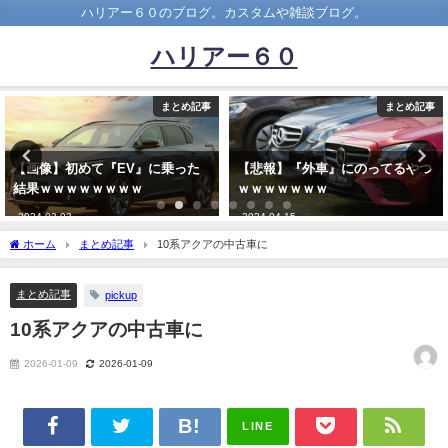
ハリアー６０のブログ。カスタムや雑談ブログ。
ハリアー６０
事
まとめ記事
まとめ記
【悲報】『外車』にのってるやつ
【悲報】女さんバイク乗り、と
ｗｗｗｗｗｗｗ
でもない車と衝突してしまうｗ
ｗｗｗｗｗｗｗｗｗｗｗ
2024-04-15
2022-09-25
ホーム
まとめ記事
10系アクアの中古車に
まとめ記事
pickup
10系アクアの中古車に
2026-01-09
2026-01-09
LINE