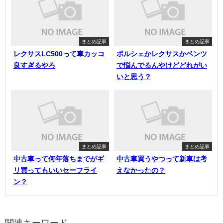
まとめ記事
まとめ記事
レクサスLC500って車カッコ
ポルシェかレクサスかベンツ
良すぎるやろ
で悩んでるんやけどどれがい
いと思う？
まとめ記事
まとめ記事
中古車って何年落ちまでがギ
中古車買うやつって新車は考
リ買ってもいいセーフライ
えなかったの？
ン？
関連キーワード