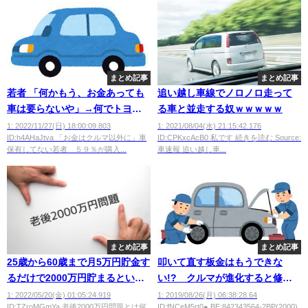
まとめ記事
まとめ記事
若者 「何かもう、お金あっても
追い越し車線でノロノロ走って
車は要らないや」→何でトヨタ
る車と並走する奴ｗｗｗｗｗ
の王国でこんな事になってしま
1: 2022/11/27(日) 18:00:09.803
1: 2021/08/04(水) 21:15:42.176
ID:h4AHaJtva 「お金はクルマ以外に」車
ID:CPKxcAcB0 私です 続きを読む Source:
ったのか
保有してない若者 ５９％が購入...
車速報 追い越し車...
まとめ記事
まとめ記事
25歳から60歳まで月5万円貯金す
叩いて直す板金はもうできな
るだけで2000万円貯まるという
い!? クルマが進化すると修復
事実ｗ
が難しくなるという弊害
1: 2022/05/20(金) 01:05:24.919
1: 2019/08/26(月) 06:38:28.64
ID:TZroMGmYa 老後2000万円問題とは何
ID:fNCeM5rt0● BE:842343564-2BP(2000)