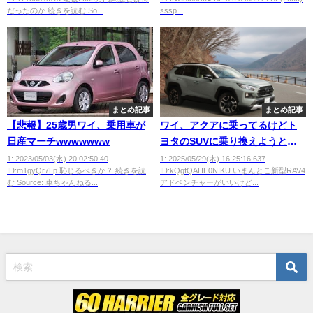
だったのか 続きを読む So...
sssp...
まとめ記事
まとめ記事
【悲報】25歳男ワイ、乗用車が
ワイ、アクアに乗ってるけどト
日産マーチwwwwwww
ヨタのSUVに乗り換えようとし
た結果ｗｗｗｗ
1: 2023/05/03(水) 20:02:50.40
1: 2025/05/29(木) 16:25:16.637
ID:m1gyQr7Lp 恥じるべきか？ 続きを読
ID:kQgfQAHE0NIKU いまんとこ新型RAV4
む Source: 車ちゃんねる...
アドベンチャーがいいけど...