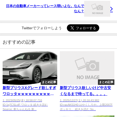
日本の自動車メーカーってレース弱いよな。なんで
なん？
Twitterでフォローしよう
おすすめの記事
まとめ記事
まとめ記事
新型プリウスXグレード欲しすぎ
新型プリウス欲しいけど中古安
ワロッタｗｗｗｗｗｗｗｗｗｗ
くなるまで待ってる。。。。
ｗｗ
1: 2023/05/25(木) 18:58:07.716
1: 2025/12/27(土) 20:16:43.982
ID:1q7CSLxlF ワロッタ 続きを読む
ID:raxAKS1H0 はやくしろや。上限200万
Source: 車ちゃんねる 新...
ポッキリ。 続きを読む So...