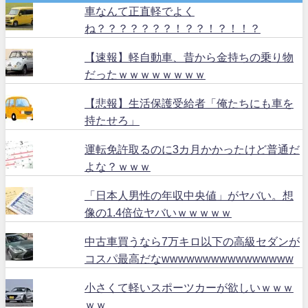
車なんて正直軽でよく
ね？？？？？？？！？？！？！！？
【速報】軽自動車、昔から金持ちの乗り物
だったｗｗｗｗｗｗｗｗ
【悲報】生活保護受給者「俺たちにも車を
持たせろ」
運転免許取るのに3カ月かかったけど普通だ
よな？ｗｗｗ
「日本人男性の年収中央値」がヤバい。想
像の1.4倍位ヤバいｗｗｗｗｗ
中古車買うなら7万キロ以下の高級セダンが
コスパ最高だなwwwwwwwwwwwwwwww
小さくて軽いスポーツカーが欲しいｗｗｗ
ｗｗ