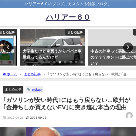
ハリアー６０のブログ。カスタムや雑談ブログ。
ハリアー６０
まとめ記事
まとめ記事
大学生だけど車買うからパパと車
中古の外車って実際大丈夫な
屋巡ってるんだけど
の？？？ホントに路上で壊れな
い？
2022-02-20
2019-07-05
ホーム
まとめ記事
｢ガソリンが安い時代｣にはもう戻らない…欧州が｢金持
ちしか買えないEV｣に突き進む本当の理由
まとめ記事
pickup
｢ガソリンが安い時代｣にはもう戻らない…欧州が
｢金持ちしか買えないEV｣に突き進む本当の理由
2023-09-26
2023-09-26