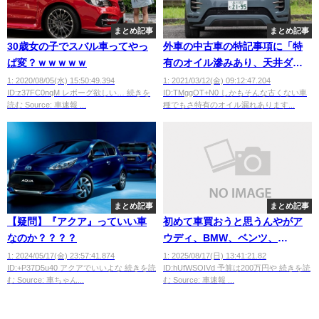
まとめ記事
まとめ記事
30歳女の子でスバル車ってやっ
外車の中古車の特記事項に「特
ぱ変？ｗｗｗｗｗ
有のオイル滲みあり、天井ダレ
あり」とか多すぎない？？？？
1: 2020/08/05(水) 15:50:49.394
1: 2021/03/12(金) 09:12:47.204
ID:z37FC0nqM レボーグ欲しい… 続きを
ID:TMggOT+N0 しかもそんな古くない車
読む Source: 車速報 ...
種でもさ特有のオイル漏れあります...
まとめ記事
まとめ記事
【疑問】『アクア』っていい車
初めて車買おうと思うんやがア
なのか？？？？
ウディ、BMW、ベンツ、
MAZDAならどれがええ？
1: 2024/05/17(金) 23:57:41.874
1: 2025/08/17(日) 13:41:21.82
ID:+P37D5u40 アクアでいいよな 続きを読
ID:hUfWSOIVd 予算は200万円や 続きを読
む Source: 車ちゃん...
む Source: 車速報 ...