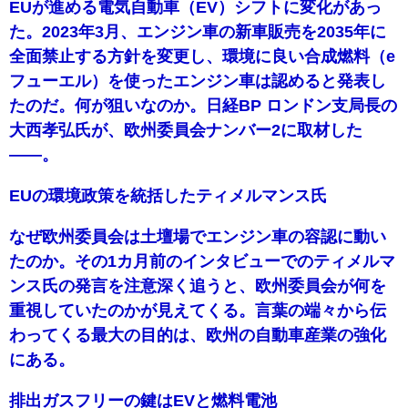
EUが進める電気自動車（EV）シフトに変化があっ
た。2023年3月、エンジン車の新車販売を2035年に
全面禁止する方針を変更し、環境に良い合成燃料（e
フューエル）を使ったエンジン車は認めると発表し
たのだ。何が狙いなのか。日経BP ロンドン支局長の
大西孝弘氏が、欧州委員会ナンバー2に取材した
――。
EUの環境政策を統括したティメルマンス氏
なぜ欧州委員会は土壇場でエンジン車の容認に動い
たのか。その1カ月前のインタビューでのティメルマ
ンス氏の発言を注意深く追うと、欧州委員会が何を
重視していたのかが見えてくる。言葉の端々から伝
わってくる最大の目的は、欧州の自動車産業の強化
にある。
排出ガスフリーの鍵はEVと燃料電池