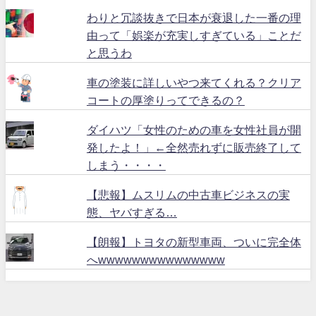
わりと冗談抜きで日本が衰退した一番の理
由って「娯楽が充実しすぎている」ことだ
と思うわ
車の塗装に詳しいやつ来てくれる？クリア
コートの厚塗りってできるの？
ダイハツ「女性のための車を女性社員が開
発したよ！」←全然売れずに販売終了して
しまう・・・・
【悲報】ムスリムの中古車ビジネスの実
態、ヤバすぎる…
【朗報】トヨタの新型車両、ついに完全体
へwwwwwwwwwwwwwww