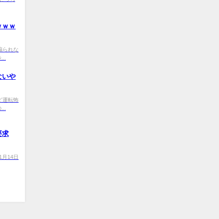
ｗｗｗ
YM 煽られな
..
ないや
やけど運転怖
..
要求
 【1月14日