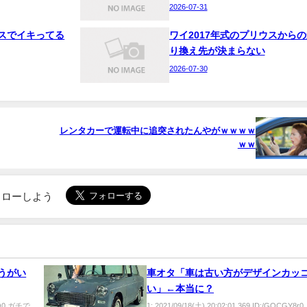
2026-07-31
スでイキってる
ワイ2017年式のプリウスからの
り換え先が決まらない
2026-07-30
レンタカーで運転中に追突されたんやがｗｗｗｗ
ｗｗ
でフォローしよう
うがい
車オタ「車は古い方がデザインカッ
い」←本当に？
3kO0 ガチで
1: 2021/09/18(土) 20:02:01.369 ID:/GOCGY8