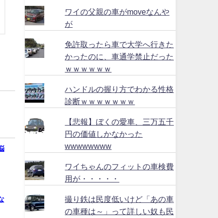
ワイの父親の車がmoveなんや
が
免許取ったら車で大学へ行きた
かったのに、車通学禁止だった
ｗｗｗｗｗｗ
ハンドルの握り方でわかる性格
診断ｗｗｗｗｗｗｗ
【悲報】ぼくの愛車、三万五千
円の価値しかなかった
wwwwwwww
悩
ワイちゃんのフィットの車検費
用が・・・・・
撮り鉄は民度低いけど「あの車
な
の車種は～」って詳しい奴も民