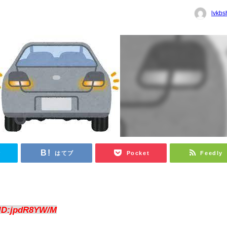
lvkbs
r
はてブ
Pocket
Feedly
ID:jpdR8YW/M