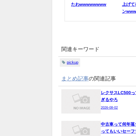
たわwwwwwwww
上げて
ンwww
関連キーワード
pickup
まとめ記事
の関連記事
レクサスLC500
ぎるやろ
2026-08-02
中古車って何年落
ってもいいセーフ