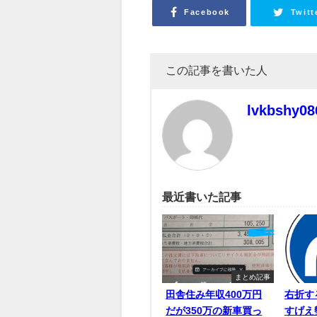
Facebook
Twitt
この記事を書いた人
lvkbshy08
最近書いた記事
まとめ記事
田舎住み年収400万円
右折す
だが350万の新車買っ
すげえ