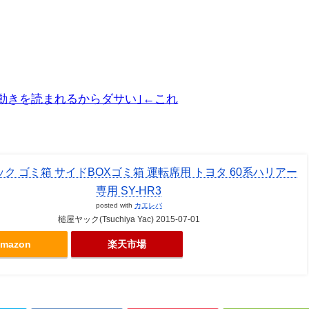
動きを読まれるからダサい｣←これ
ク ゴミ箱 サイドBOXゴミ箱 運転席用 トヨタ 60系ハリアー
専用 SY-HR3
posted with
カエレバ
槌屋ヤック(Tsuchiya Yac) 2015-07-01
mazon
楽天市場