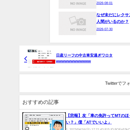
2026-08-01
なぜ未だにレクサ
人間がいるのか？
2026-07-30
日産リーフの中古車安過ぎワロタ
wwwwwwwwwwww
Twitter
おすすめの記事
【悲報】友「車の免許ってMTのほ
い？」僕「ATでいいよ」
1: 2023/04/16(日) 17:21:43.815 ID:8QFp5