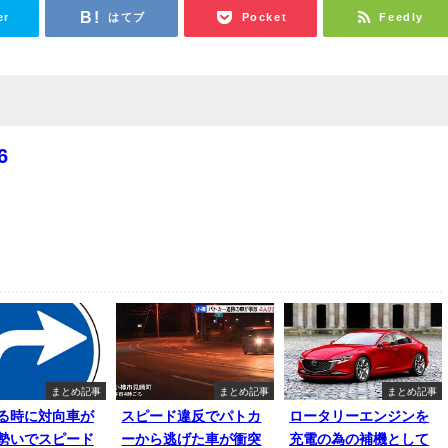
er
はてブ
Pocket
Feedly
6
まとめ記事
まとめ記事
まとめ記事
る時に対向車が
スピード違反でパトカ
ロータリーエンジンを
勢いでスピード
ーから逃げた車が衝突
充電の為の補機として