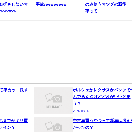
右折させないマ
事故wwwwwww
のみ使うマツダの新型
wwwww
車って
って車カッコ良す
ポルシェかレクサスかベンツで
んでるんやけどどれがいいと思
う？
2026-08-02
ちまでがギリ買
中古車買うやつって新車は考え
ライン？
かったの？