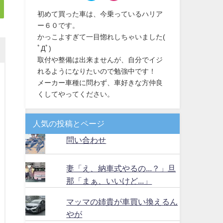
初めて買った車は、今乗っているハリア
ー６０です。
かっこよすぎて一目惚れしちゃいました(
ﾟДﾟ)
取付や整備は出来ませんが、自分でイジ
れるようになりたいので勉強中です！
メーカー車種に問わず、車好きな方仲良
くしてやってください。
人気の投稿とページ
問い合わせ
妻「え、納車式やるの...？」旦
那「まぁ、いいけど...」
マッマの姉貴が車買い換えるん
やが