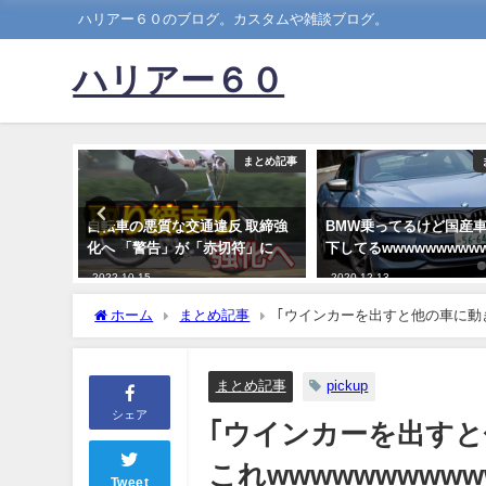
ハリアー６０のブログ。カスタムや雑談ブログ。
ハリアー６０
まとめ記事
まとめ記事
方が優れ
自転車の悪質な交通違反 取締強
BMW乗ってるけど国産
理由ｗｗ
化へ 「警告」が「赤切符」に
下してるwwwwwwwww
2022-10-15
2020-12-13
ホーム
まとめ記事
｢ウインカーを出すと他の車に動きを
まとめ記事
pickup
シェア
｢ウインカーを出す
これwwwwwwwwww
Tweet