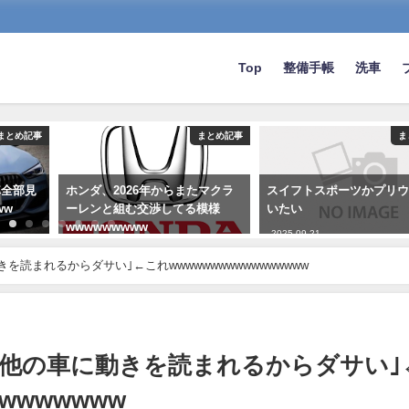
Top
整備手帳
洗車
まとめ記事
まとめ記事
ま
車全部見
ホンダ、2026年からまたマクラ
スイフトスポーツかプリ
ww
ーレンと組む交渉してる模様
いたい
wwwwwwwww
2025-09-21
2023-02-10
読まれるからダサい｣←これwwwwwwwwwwwwwwwww
と他の車に動きを読まれるからダサい｣
wwwwwww