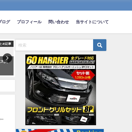
ブログ
プロフィール
問い合わせ
当サイトについて
とめ記事
まとめ記事
ま
ウス買
愛知とかいうトヨタのお陰で経
【悲報】茨城で街路樹がビ
済が成り立ってる県ｗｗｗ
モーターされイチョウ18本
死 根元にドリルで開けた
2019-08-02
な穴
2023-08-20
←