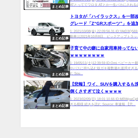
ATとっててワロタ ATとか一生バカにされるのに
まとめ記事
トヨタが「ハイラックス」を一部
グレード「Z“GRスポーツ”」を追
1: 2021/10/08(金) 22:09:56.31 ID:YAtD3Q
動車は2021年10月8日、ピックアップトラック.
まとめ記事
子育て中の癖に自家用車持ってな
ｗｗｗｗｗｗｗｗ
1: 19/05/11(土)12:39:59 ID:Omi ベビー
やバスに持ち込む奴ガキ複数連れ迷惑すぎる
む Sou...
まとめ記事
【悲報】ワイ、SUVを購入するも
倒くさすぎて泣くｗｗｗｗ
1: 2023/02/05(日) 18:01:10.66 ID:MRWyw
ぎる模様 続きを読む Source: 車速報 【悲...
まとめ記事