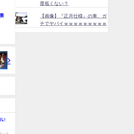
度低くない？
乗
【画像】『正月仕様』の車、ガ
チでヤバイｗｗｗｗｗｗｗｗｗ
コい
r0 どっち