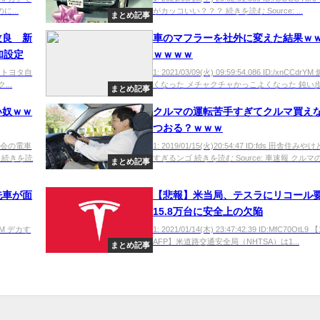
...
がカッコいい？？？ 続きを読む Source: ...
まとめ記事
改良 新
車のマフラーを社外に変えた結果ｗ
加設定
ｗｗｗｗ
569 トヨタ自
1: 2021/03/09(火) 09:59:54.086 ID:/xnCCdr
..
くなった メチャクチャかっこよくなった 鈍い歩.
まとめ記事
い奴ｗｗ
クルマの運転苦手すぎてクルマ買え
つおる？ｗｗｗ
カー都会の電車
1: 2019/01/15(火)20:54:47 ID:fds 田舎住み
 続きを読
すぎるンゴ 続きを読む Source: 車速報 クルマの.
まとめ記事
洗車が面
【悲報】米当局、テスラにリコール
15.8万台に安全上の欠陥
CjdM デカす
1: 2021/01/14(木) 23:47:42.39 ID:MfC70OtL9
AFP】米道路交通安全局（NHTSA）は1...
まとめ記事