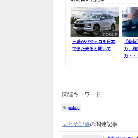
まとめ記事
三菱がパジェロを日本
【悲報
でまた売ると聞いて
万、維
万・・
関連キーワード
pickup
まとめ記事
の関連記事