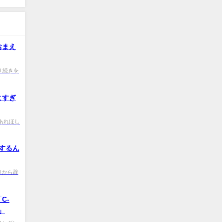
おまえ
NW0 続きを
よすぎ
O0 あれほし
行するん
d 周りから辞
C-
」