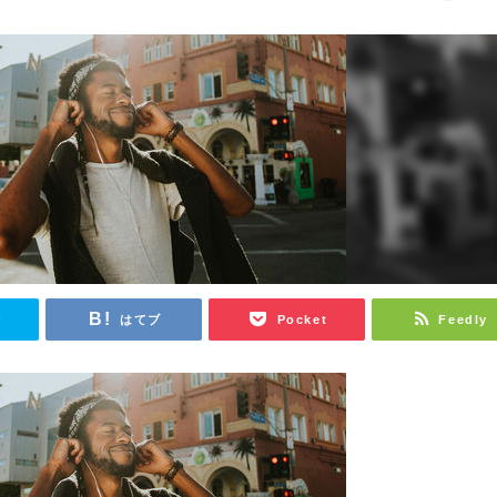
r
はてブ
Pocket
Feedly