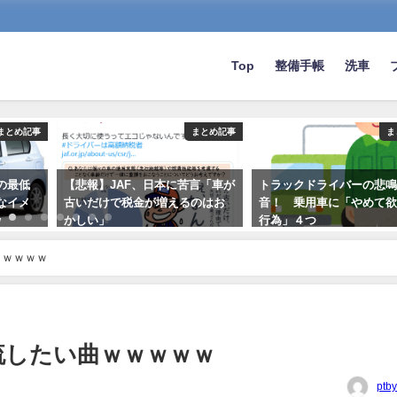
Top
整備手帳
洗車
まとめ記事
まとめ記事
ま
の最低
【悲報】JAF、日本に苦言「車が
トラックドライバーの悲
なイメ
古いだけで税金が増えるのはお
音！ 乗用車に「やめて
w
かしい」
行為」４つ
2022-11-25
2021-06-03
ｗｗｗｗｗ
流したい曲ｗｗｗｗｗ
ptb