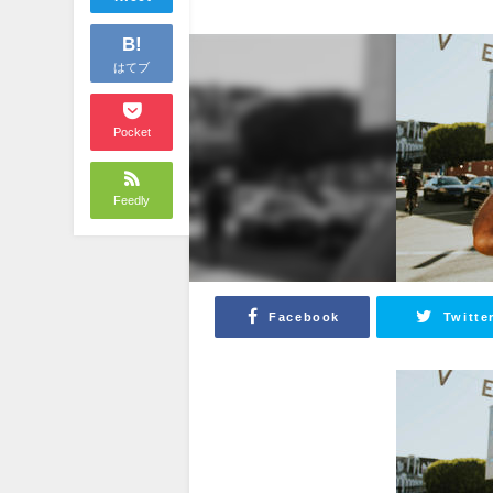
B!
はてブ
Pocket
Feedly
Facebook
Twitte