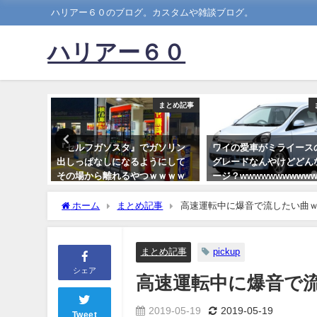
ハリアー６０のブログ。カスタムや雑談ブログ。
ハリアー６０
まとめ記事
まとめ記事
実はEV
『セルフガソスタ』でガソリン
ワイの愛車がミライース
wwwww
出しっぱなしになるようにして
グレードなんやけどどん
その場から離れるやつｗｗｗｗ
ージ？wwwwwwwwww
ｗ
2022-01-15
ホーム
まとめ記事
高速運転中に爆音で流したい曲
2024-12-17
まとめ記事
pickup
シェア
高速運転中に爆音で
2019-05-19
2019-05-19
Tweet