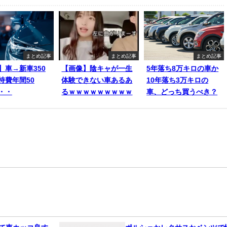
まとめ記事
まとめ記事
まとめ記事
】車→新車350
【画像】陰キャが一生
5年落ち8万キロの車か
持費年間50
体験できない車あるあ
10年落ち3万キロの
・・
るｗｗｗｗｗｗｗｗｗ
車、どっち買うべき？