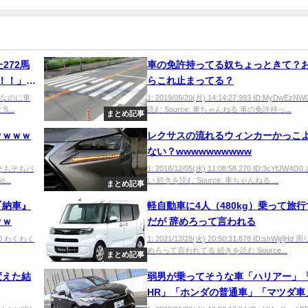
272馬
車の免許持ってる奴ちょっときて？
！！」←
らこれ止まってる？
Tr0 なのに車
1: 2019/05/20(月) 14:14:27.993 ID:MyDwEz
...
読む Source: 車ちゃんねる 車の免許持っ...
まとめ記事
ｗｗｗｗ
レクサスの流れるウィンカーかっこ
ない？wwwwwwwwww
ke0 そもそもバ
1: 2018/12/05(水) 11:08:58.270 ID:3cYfJW4
..
い 続きを読む Source: 車ちゃんねる ...
まとめ記事
『納車』
軽自動車に4人（480kg）乗って旅
ｗｗ
だが 辞めろって言われる
gtM0 わくわく
1: 2021/12/28(火) 20:50:31.878 ID:shWji/jH
めろって言われてる 続きを読む Source...
まとめ記事
変えた結
弱男が乗ってそうな車「ハリアー」「
HR」「ホンダの普通車」「マツダ車