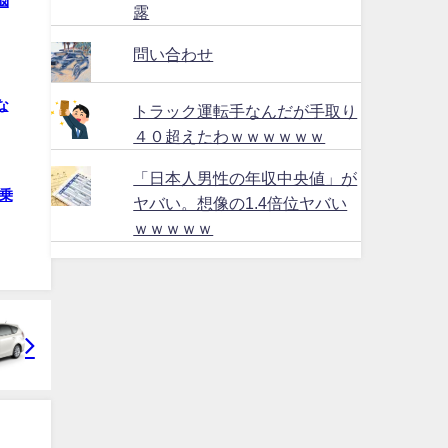
悩
露
問い合わせ
な
トラック運転手なんだが手取り
４０超えたわｗｗｗｗｗｗ
「日本人男性の年収中央値」が
乗
ヤバい。想像の1.4倍位ヤバい
ｗｗｗｗｗ