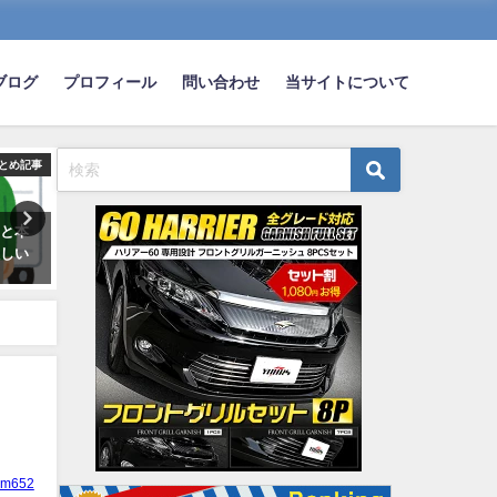
ブログ
プロフィール
問い合わせ
当サイトについて
とめ記事
まとめ記事
ま
鳴と本
車の10円傷治すのに見積もり15
車のアイドリングストップof
欲しい
万で草
してる奴ｗｗｗｗｗｗｗ
2022-12-22
2022-05-30
ym652