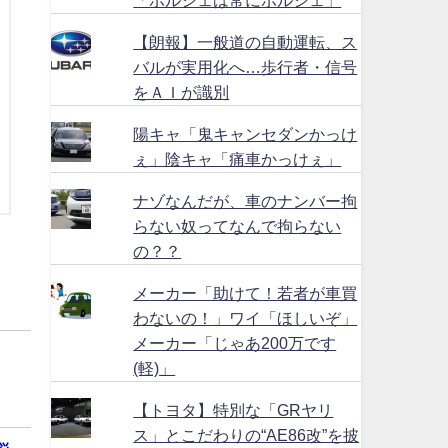
【朗報】一般道の自動運転、ス
バルが実用化へ…歩行者・信号
をＡＩが識別
陽キャ「鬼キャンセダンかっけ
ぇ」陰キャ「痛車かっけぇ」
ナゾなんだが、車のナンバー拘
らない奴ってなんで拘らない
の？？
メーカー「助けて！若者が車買
わないの！」ワイ「ほしいぞ」
メーカー「じゃあ200万です
(軽)」
【トヨタ】特別な「GRヤリ
ス」とこだわりの“AE86改”を披