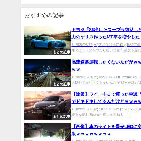
おすすめの記事
トヨタ「86出したスープラ復活した
力のヤリス作ったMT車を増やした
コレwwwwwwwwwwww
1: 2020/06/17(水) 21:20:14.957 ID:gf8ADI
オタはトヨタをつまらないと言う 続きを読む S
まとめ記事
高速道路運転したくないんだがｗ
ｗｗ
1: 2020/10/01(木) 05:27:47.73 ID:nzfmi1
ス以外で乗りたくもないんだが 続きを読む So.
まとめ記事
【速報】ワイ、中古で買った車週
でドキドキしてるんだけどｗｗｗ
1: 2023/12/06(水) 18:44:40.382 ID:SqhXu
続きを読む Source: 車ちゃんねる 【...
まとめ記事
【画像】車のライトを爆光LEDに
果ｗｗｗｗｗｗｗｗ