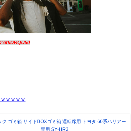
D:6tkDRQU50
曲ｗｗｗｗｗ
ク ゴミ箱 サイドBOXゴミ箱 運転席用 トヨタ 60系ハリアー
専用 SY-HR3