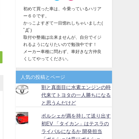
初めて買った車は、今乗っているハリア
ー６０です。
かっこよすぎて一目惚れしちゃいました(
ﾟДﾟ)
取付や整備は出来ませんが、自分でイジ
れるようになりたいので勉強中です！
メーカー車種に問わず、車好きな方仲良
くしてやってください。
人気の投稿とページ
割と真面目に水素エンジンの時
代来てトヨタの一人勝ちになる
と思うんだけど
ポルシェが満を持して送り出す
初EV 「タイカン」はテスラの
ライバルになるか 開発担当
「ポルシェは常にポルシェ」