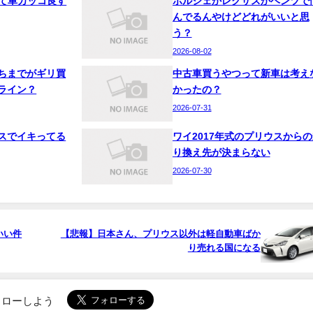
って車カッコ良す
ポルシェかレクサスかベンツで
んでるんやけどどれがいいと思
う？
2026-08-02
ちまでがギリ買
中古車買うやつって新車は考え
ライン？
かったの？
2026-07-31
スでイキってる
ワイ2017年式のプリウスからの
り換え先が決まらない
2026-07-30
いい件
【悲報】日本さん、プリウス以外は軽自動車ばか
り売れる国になる
でフォローしよう