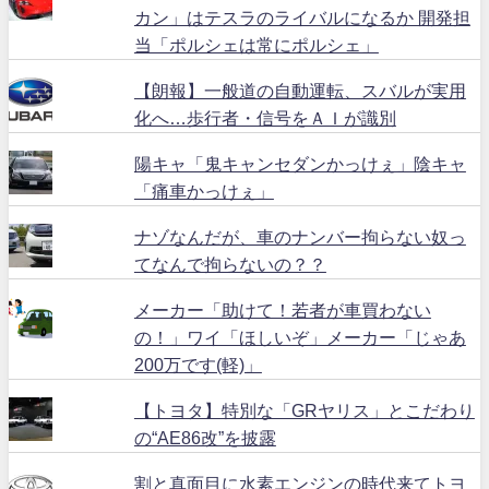
カン」はテスラのライバルになるか 開発担
当「ポルシェは常にポルシェ」
【朗報】一般道の自動運転、スバルが実用
化へ…歩行者・信号をＡＩが識別
陽キャ「鬼キャンセダンかっけぇ」陰キャ
「痛車かっけぇ」
ナゾなんだが、車のナンバー拘らない奴っ
てなんで拘らないの？？
メーカー「助けて！若者が車買わない
の！」ワイ「ほしいぞ」メーカー「じゃあ
200万です(軽)」
【トヨタ】特別な「GRヤリス」とこだわり
の“AE86改”を披露
割と真面目に水素エンジンの時代来てトヨ