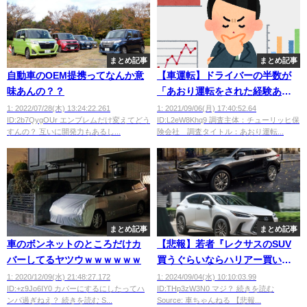
まとめ記事
まとめ記事
自動車のOEM提携ってなんか意
【車運転】ドライバーの半数が
味あんの？？
「あおり運転をされた経験あ
り」されないためにできること
1: 2022/07/28(木) 13:24:22.261
1: 2021/09/06(月) 17:40:52.64
ID:2b7QygOUr エンブレムだけ変えてどう
ID:L2eW8Khq9 調査主体：チューリッヒ保
は？
すんの？ 互いに開発力もあるし...
険会社 調査タイトル：あおり運転...
まとめ記事
まとめ記事
車のボンネットのところだけカ
【悲報】若者『レクサスのSUV
バーしてるヤツウｗｗｗｗｗｗ
買うぐらいならハリアー買いま
す。レクサスは高いだけのぼっ
1: 2020/12/09(水) 21:48:27.172
1: 2024/09/04(水) 10:10:03.99
ID:+z9Jo6IY0 カバーにするにしたってハ
ID:THp3zW3N0 マジ？ 続きを読む
たくり』←これｗｗｗｗｗ
ンパ過ぎねえ？ 続きを読む S...
Source: 車ちゃんねる 【悲報...