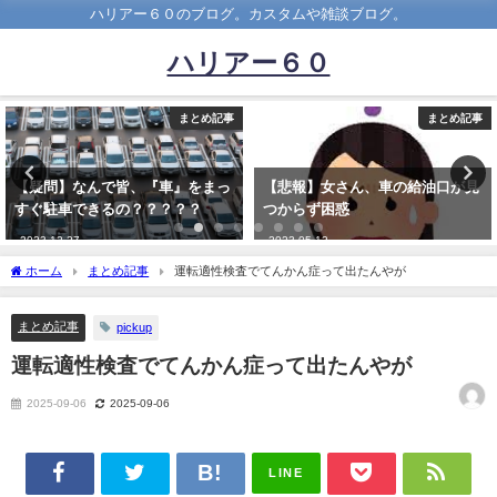
ハリアー６０のブログ。カスタムや雑談ブログ。
ハリアー６０
まとめ記事
まとめ記事
【悲報】女さん、車の給油口が見
オービスを光らせたんだけど車検
つからず困惑
証の住所と現住所が違うからか通
知は来なかったんだがｗ
2023-05-12
2021-12-29
ホーム
まとめ記事
運転適性検査でてんかん症って出たんやが
まとめ記事
pickup
運転適性検査でてんかん症って出たんやが
2025-09-06
2025-09-06
LINE