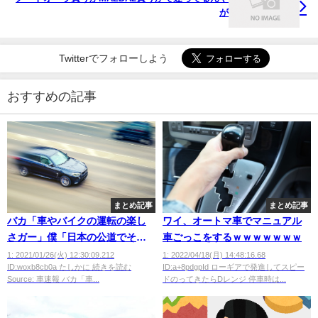
が
Twitterでフォローしよう
おすすめの記事
まとめ記事
まとめ記事
バカ「車やバイクの運転の楽し
ワイ、オートマ車でマニュアル
さガー」僕「日本の公道でそん
車ごっこをするｗｗｗｗｗｗｗ
な楽しい運転できるか？」
1: 2021/01/26(火) 12:30:09.212
1: 2022/04/18(月) 14:48:16.68
ID:woxb8cb0a たしかに 続きを読む
ID:a+8pdgpId ローギアで発進してスピー
Source: 車速報 バカ「車...
ドのってきたらDレンジ 停車時は...