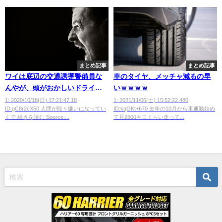
まとめ記事
まとめ記事
ワイは底辺の交通誘導警備員な
車のタイヤ、メッチャ減るの早
んやが、頭がおかしいドライバ
いｗｗｗｗ
ー多すぎないか？？
1: 2020/10/18(日) 17:21:47.18
1: 2021/11/06(土) 15:52:22.480
ID:gC8r2cX50 人間が段々嫌いになってい
ID:kqGKt+b70 去年の10月から車通勤始め
くで 続きを読む Source:...
て月2500キロくらい走って...