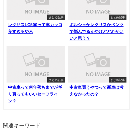
まとめ記事
まとめ記事
レクサスLC500って車カッコ
ポルシェかレクサスかベンツ
良すぎるやろ
で悩んでるんやけどどれがい
いと思う？
まとめ記事
まとめ記事
中古車って何年落ちまでがギ
中古車買うやつって新車は考
リ買ってもいいセーフライ
えなかったの？
ン？
関連キーワード