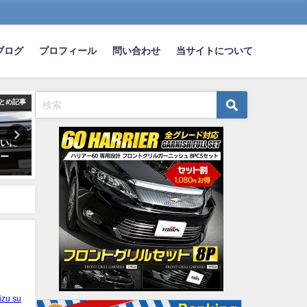
ブログ
プロフィール
問い合わせ
当サイトについて
とめ記事
まとめ記事
ま
ついに
【朗報】ワイちゃん、ついに免
【悲報】日産オーラオーナ
ーー
許ゲットｗｗｗｗｗｗ
ん「高速でプロパイロット
したらこうなりました。こ
2023-02-15
カスやん」
2023-03-26
izu su