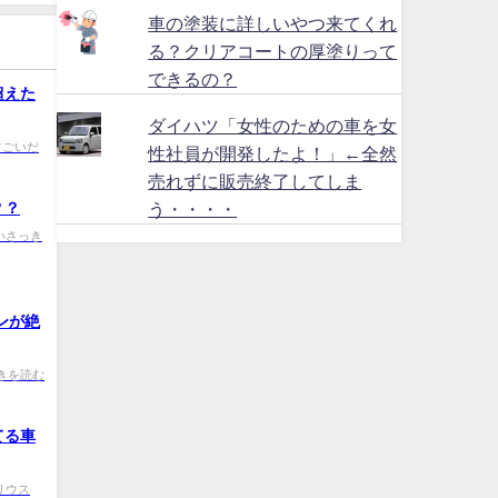
車の塗装に詳しいやつ来てくれ
る？クリアコートの厚塗りって
できるの？
超えた
ダイハツ「女性のための車を女
C0 すごいだ
性社員が開発したよ！」←全然
売れずに販売終了してしま
？？
う・・・・
0 ついさっき
ンが絶
t0 続きを読む
てる車
 プリウス