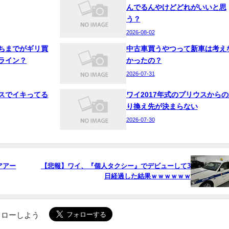
んでるんやけどどれがいいと思
う？
2026-08-02
ちまでがギリ買
中古車買うやつって新車は考え
ライン？
かったの？
2026-07-31
スでイキってる
ワイ2017年式のプリウスからの
り換え先が決まらない
2026-07-30
アアー
【悲報】ワイ、『個人タクシー』でデビューして3
日経過した結果ｗｗｗｗｗｗ
でフォローしよう