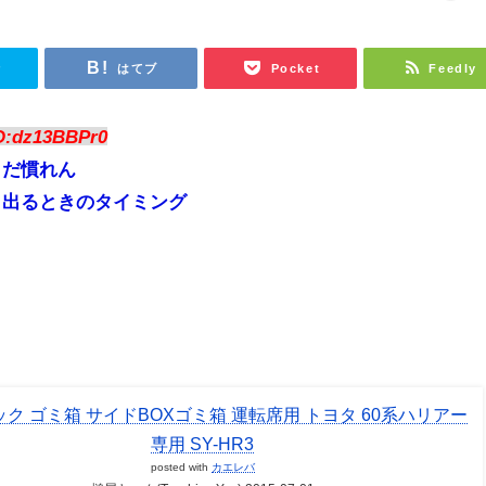
r
はてブ
Pocket
Feedly
D:dz13BBPr0
まだ慣れん
ら出るときのタイミング
ク ゴミ箱 サイドBOXゴミ箱 運転席用 トヨタ 60系ハリアー
専用 SY-HR3
posted with
カエレバ