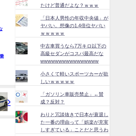
たけど普通だよな？ｗｗｗ
「日本人男性の年収中央値」が
ヤバい。想像の1.4倍位ヤバい
な
ｗｗｗｗｗ
中古車買うなら7万キロ以下の
高級セダンがコスパ最高だな
乗
wwwwwwwwwwwwwwww
小さくて軽いスポーツカーが欲
しいｗｗｗｗｗ
「ガソリン車販売禁止」←賛
成？反対？
わりと冗談抜きで日本が衰退し
た一番の理由って「娯楽が充実
しすぎている」ことだと思うわ