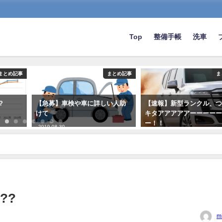
Top
整備手帳
洗車
まとめ記事
まとめ記事
ま
？
【急募】車検や車に詳しい人助
【速報】新型ランクル、
けて
キタアアアアアーーーー
ー！！
2019-08-30
2025-06-18
??
m