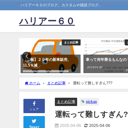
ハリアー６０のブログ。カスタムや雑談ブログ。
ハリアー６０
まとめ記事
まとめ記事
いう車
【悲報】２０年の新車販売、
車って何年乗るもんなの
11.5％減
2019-04-30
wwwwwwwwwwwwwwww
2021-01-07
ホーム
まとめ記事
運転って難しすぎん???
まとめ記事
pickup
シェア
運転って難しすぎん?
2025-04-06
2025-04-06
Tweet