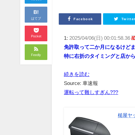
B!
はてブ
Facebook
Twitte
Pocket
1:
2025/04/06(日) 00:01:58.36
I
免許取って二か月になるけど
Feedly
特に右折のタイミングと店か
続きを読む
Source: 車速報
運転って難しすぎん???
槌屋ヤッ