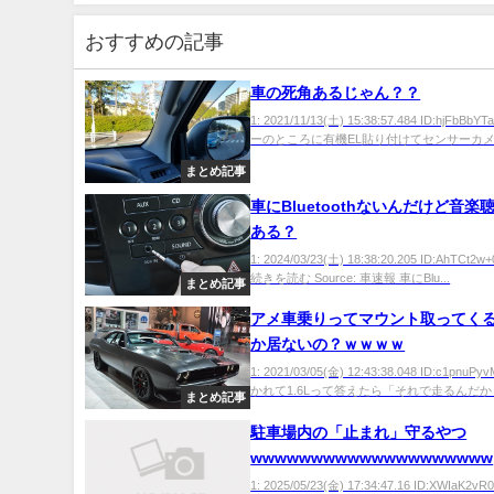
おすすめの記事
車の死角あるじゃん？？
1: 2021/11/13(土) 15:38:57.484 ID:hjFbB
ーのところに有機EL貼り付けてセンサーカメラ
まとめ記事
車にBluetoothないんだけど音楽
ある？
1: 2024/03/23(土) 18:38:20.205 ID:AhTCt
続きを読む Source: 車速報 車にBlu...
まとめ記事
アメ車乗りってマウント取ってく
か居ないの？ｗｗｗｗ
1: 2021/03/05(金) 12:43:38.048 ID:c1pnu
かれて1.6Lって答えたら「それで走るんだから.
まとめ記事
駐車場内の「止まれ」守るやつ
wwwwwwwwwwwwwwwwwwww
1: 2025/05/23(金) 17:34:47.16 ID:XWIaK