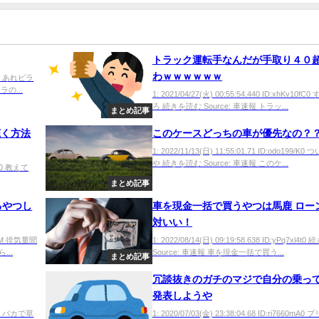
トラック運転手なんだが手取り４０
わｗｗｗｗｗｗ
bYTa あれピラ
の...
1: 2021/04/27(火) 00:55:54.440 ID:xhKv10f
ろ 続きを読む Source: 車速報 トラッ...
まとめ記事
聴く方法
このケースどっちの車が優先なの？
1: 2022/11/13(日) 11:55:01.71 ID:odo199/K
や 続きを読む Source: 車速報 このケ...
2w+0 教えて
まとめ記事
るやつし
車を現金一括で買うやつは馬鹿 ロー
対いい！
PyvM 排気量聞
1: 2022/08/14(日) 09:19:58.638 ID:yPq7xl4
..
Source: 車速報 車を現金一括で買う...
まとめ記事
冗談抜きのガチのマジで自分の乗っ
発表しようや
2vR0 バカで草
1: 2020/07/03(金) 23:38:04.68 ID:ri7660mA0