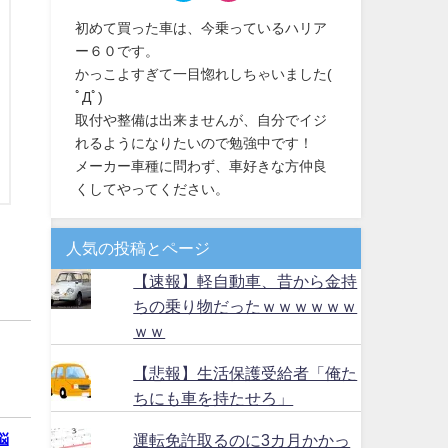
初めて買った車は、今乗っているハリア
ー６０です。
かっこよすぎて一目惚れしちゃいました(
ﾟДﾟ)
取付や整備は出来ませんが、自分でイジ
れるようになりたいので勉強中です！
メーカー車種に問わず、車好きな方仲良
くしてやってください。
人気の投稿とページ
【速報】軽自動車、昔から金持
ちの乗り物だったｗｗｗｗｗｗ
ｗｗ
【悲報】生活保護受給者「俺た
ちにも車を持たせろ」
悩
運転免許取るのに3カ月かかっ