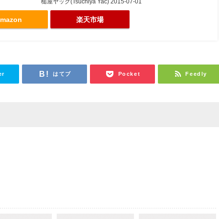
槌屋ヤック(Tsuchiya Yac) 2015-07-01
mazon
楽天市場
er
はてブ
Pocket
Feedly