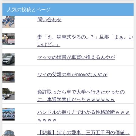
人気の投稿とページ
問い合わせ
妻「え、納車式やるの...？」旦那「まぁ、い
いけど...」
マッマの姉貴が車買い換えるんやが
ワイの父親の車がmoveなんやが
免許取ったら車で大学へ行きたかったの
に、車通学禁止だったｗｗｗｗｗｗ
ハンドルの握り方でわかる性格診断ｗｗｗ
ｗｗｗｗ
【悲報】ぼくの愛車、三万五千円の価値し