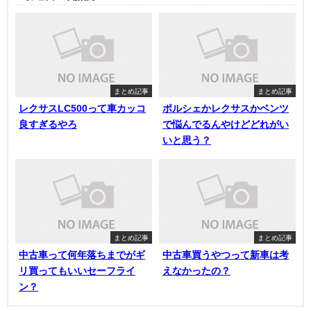
まとめ記事
まとめ記事
レクサスLC500って車カッコ
ポルシェかレクサスかベンツ
良すぎるやろ
で悩んでるんやけどどれがい
いと思う？
まとめ記事
まとめ記事
中古車って何年落ちまでがギ
中古車買うやつって新車は考
リ買ってもいいセーフライ
えなかったの？
ン？