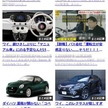
ID:ygYRUe9J0● BE:127398796-
TID:taylor 車で出かける時に必ず利用する
2BP(2000) ソース ...
のが駐車場。あらか...
まとめ記事
まとめ記事
ワイ、超ひさしぶりに『マニュ
【朗報】バス会社「運転士が全
アル車』にのる予定なんだけど
然足りない……そうだ！！！
ｗｗｗｗｗ
💡」
1: 25/03/13(木) 22:54:45 ID:iyVw なんか気
1: 2024/05/09(木) 11:08:10.645
をつけることある 続きを読む Source: 車
ID:DMV7JKVA0 かっこいいCMや、やりが
ちゃんねる ワイ、超...
いをアピールした広告を出そう！...
まとめ記事
まとめ記事
ダイハツ 屋根が開かない「コペ
ワイ、このレクサスが欲しすぎ