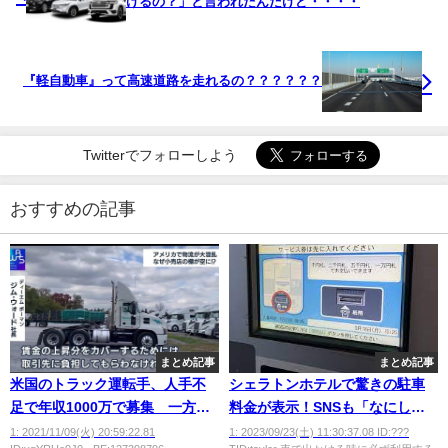
けるの？」と言われたんだけど・・・・
『軽自動車』って高速道路を走れるの？？？？？？
Twitterでフォローしよう
おすすめの記事
まとめ記事
まとめ記事
米国のトラック運転手、人手不
シェラトンホテルで驚きの駐車
足で年収1000万で募集 一方日
料金が表示！SNSも「なにした
本は「やりがい」を強調へ
んすか…」と話題にwwww
1: 2021/11/09(火) 20:59:22.81
1: 2023/09/23(土) 11:30:37.08 ID:???