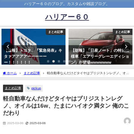
ハリアー６０のブログ。カスタムや雑談ブログ。
ハリアー６０
記事
まとめ記事
まとめ
』キ
【朗報】「日産ノート」の特別仕
糞ダサい車で二番目に思い浮
様車「エアリーグレーエディショ
車と言えばｗｗｗｗｗ
ン」が登場wwwwwww
2019-10-22
2021-11-05
ホーム
まとめ記事
軽自動車なんだけどタイヤはブリジストンレグノ、オイ
ルは16w、たまにハイオク満タン 俺のこだわり
まとめ記事
pickup
軽自動車なんだけどタイヤはブリジストンレグ
ノ、オイルは16w、たまにハイオク満タン 俺のこ
だわり
2025-03-06
2025-03-06