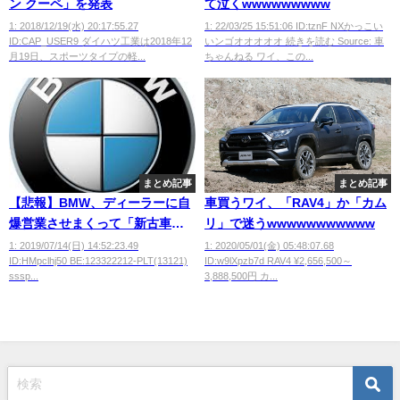
ン クーペ」を発表
て泣くwwwwwwwww
1: 2018/12/19(水) 20:17:55.27
1: 22/03/25 15:51:06 ID:tznF NXかっこい
ID:CAP_USER9 ダイハツ工業は2018年12
いンゴオオオオオ 続きを読む Source: 車
月19日、スポーツタイプの軽...
ちゃんねる ワイ、この...
まとめ記事
まとめ記事
【悲報】BMW、ディーラーに自
車買うワイ、「RAV4」か「カム
爆営業させまくって「新古車」
リ」で迷うwwwwwwwwwww
急増
1: 2019/07/14(日) 14:52:23.49
1: 2020/05/01(金) 05:48:07.68
ID:HMpclhj50 BE:123322212-PLT(13121)
ID:w9lXpzb7d RAV4 ¥2,656,500～
sssp...
3,888,500円 カ...