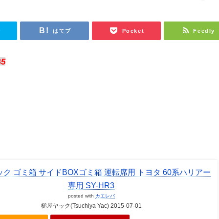
r
はてブ
Pocket
Feedly
G5
ク ゴミ箱 サイドBOXゴミ箱 運転席用 トヨタ 60系ハリアー
専用 SY-HR3
posted with
カエレバ
槌屋ヤック(Tsuchiya Yac) 2015-07-01