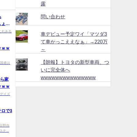
露
問い合わせ
あ
しょお
cd これある
車デビュー予定ワイ「マツダ3
て車かっこええなぁ」→220万
ｗｗｗ
～
【朗報】トヨタの新型車両、つ
0 愛国者は
いに完全体へ
wwwwwwwwwwwwwww
たら家
ｗｗｗ
 日産デイズ
ロで3
79 日野自
...