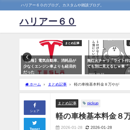
ハリアー６０のブログ。カスタムや雑談ブログ。
ハリアー６０
まとめ記事
まとめ記事
の看板「無
【悲報】電気自動車、消耗品が
無灯火チャリ「ライト付
ます」←
少なくエンジン車よりも経済的
ても別に見えるしｗ車「
？
だった
2021-10-22
2022-04-09
ホーム
まとめ記事
軽の車検基本料金８万やが
まとめ記事
pickup
シェア
軽の車検基本料金８
2026-01-28
2026-01-28
Tweet