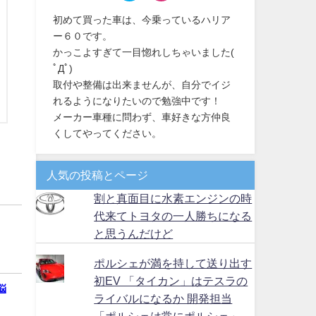
初めて買った車は、今乗っているハリア
ー６０です。
かっこよすぎて一目惚れしちゃいました(
ﾟДﾟ)
取付や整備は出来ませんが、自分でイジ
れるようになりたいので勉強中です！
メーカー車種に問わず、車好きな方仲良
くしてやってください。
人気の投稿とページ
割と真面目に水素エンジンの時
代来てトヨタの一人勝ちになる
と思うんだけど
ポルシェが満を持して送り出す
初EV 「タイカン」はテスラの
悩
ライバルになるか 開発担当
「ポルシェは常にポルシェ」