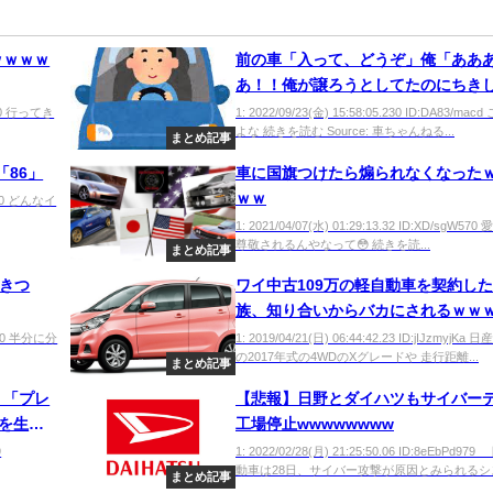
ｗｗｗｗ
前の車「入って、どうぞ」俺「ああ
あ！！俺が譲ろうとしてたのにちき
おおおお」
9Sb0 行ってき
1: 2022/09/23(金) 15:58:05.230 ID:DA83/ma
よな 続きを読む Source: 車ちゃんねる...
まとめ記事
「86」
車に国旗つけたら煽られなくなった
ｗｗ
MRr0 どんなイ
1: 2021/04/07(水) 01:29:13.32 ID:XD/sgW57
尊敬されるんやなって😳 続きを読...
まとめ記事
てきつ
ワイ中古109万の軽自動車を契約し
族、知り合いからバカにされるｗｗ
kIM0 半分に分
1: 2019/04/21(日) 06:44:42.23 ID:jIJzmyjKa
の2017年式の4WDのXグレードや 走行距離...
まとめ記事
」「プレ
【悲報】日野とダイハツもサイバーテ
を生産
工場停止wwwwwwww
9
1: 2022/02/28(月) 21:25:50.06 ID:8eEbPd9
動車は28日、サイバー攻撃が原因とみられるシステ
まとめ記事