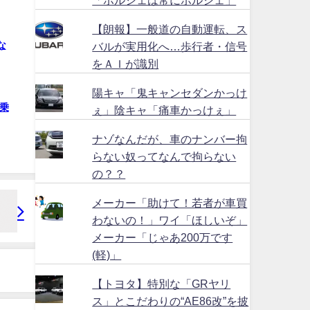
【朗報】一般道の自動運転、ス
な
バルが実用化へ…歩行者・信号
をＡＩが識別
陽キャ「鬼キャンセダンかっけ
乗
ぇ」陰キャ「痛車かっけぇ」
ナゾなんだが、車のナンバー拘
らない奴ってなんで拘らない
の？？
メーカー「助けて！若者が車買
わないの！」ワイ「ほしいぞ」
メーカー「じゃあ200万です
(軽)」
【トヨタ】特別な「GRヤリ
ス」とこだわりの“AE86改”を披