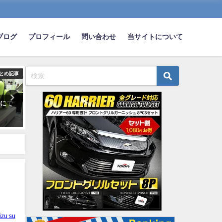
ブログ
プロフィール
問い合わせ
当サイトについて
とめ記事
まとめ記事
ま
ワにで
結局日産スカイラインを超える
【法律に詳しい奴ちょっと
デザインの車ないよな
い】ゴミ収集車が歩道に乗
wwwwwwww
げて停車して回収してたん
ど許されるの？
2022-11-23
2023-09-13
izu su