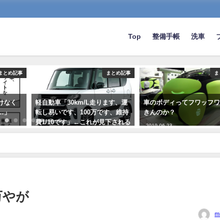
Top
整備手帳
洗車
まとめ記事
まとめ記事
ま
けなく
軽自動車「30km/L走ります、運
車のボディってフワッフ
…」
転し易いです、100万です、維持
きんのか？
費1/10です」←これが見下される
2019-06-23
理由w
2022-02-21
万やが
m