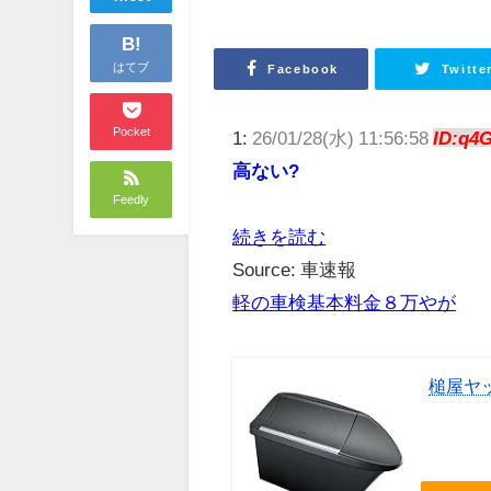
B!
はてブ
Facebook
Twitte
Pocket
1:
26/01/28(水) 11:56:58
ID:q4
高ない?
Feedly
続きを読む
Source: 車速報
軽の車検基本料金８万やが
槌屋ヤッ