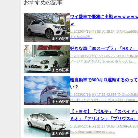
おすすめの記事
ワイ愛車で優雅に出勤ｗｗｗｗｗ
ｗ
1: 2022/04/15(金) 08:30:39.54 ID:NNUpu
ます🙋‍&#x26...
まとめ記事
好きな車「80スープラ」「RX-7」
1: 2021/09/22(水) 15:12:05.75 ID:CKKnU
メージ？ 続きを読む Source: 車ちゃんね...
まとめ記事
軽自動車で800キロ運転するのっ
い？
1: 2023/02/19(日) 17:52:42.636 ID:GbuXJ
けて行ったほうがいい？ 続きを読む Sourc...
まとめ記事
【トヨタ】「ポルテ」「スペイド
ミオ」「アリオン」「プリウスα」
終了
1: 2020/12/01(火) 21:17:30.63 ID:NJ6FsUYb
https://car.watch.impress.co...
まとめ記事