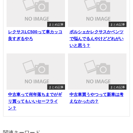
まとめ記事
まとめ記事
レクサスLC500って車カッコ
ポルシェかレクサスかベンツ
良すぎるやろ
で悩んでるんやけどどれがい
いと思う？
まとめ記事
まとめ記事
中古車って何年落ちまでがギ
中古車買うやつって新車は考
リ買ってもいいセーフライ
えなかったの？
ン？
関連キーワード