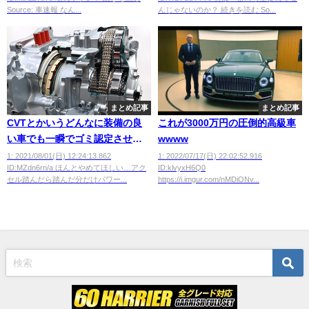
Source: 車速報 なん...
んじゃないのか？ 続きを読む So...
まとめ記事
まとめ記事
CVTとかいうどんなに装備の良
これが3000万円の圧倒的高級車
い車でも一瞬でゴミ認定させる
wwww
悪魔の仕様
1: 2021/08/01(日) 12:24:13.862
1: 2022/07/17(日) 22:02:52.916
ID:MZdn6rn/a ほんとやめてほしい…アク
ID:klvyxH6Q0
wwwwwwwwwwwww
セル踏んだら踏んだ分だけパワー...
https://i.imgur.com/nMDiONv...