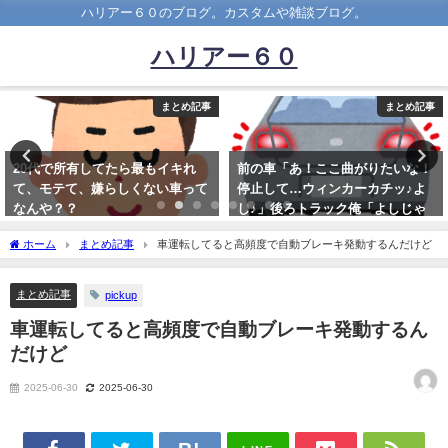
ハリアー６０のブログ。カスタムや雑談ブログ。
ハリアー６０
まとめ記事
まとめ記事
前の車「あ！ここ曲がりたいな！
【朗報】ワイ、購入した軽自動車
停止して…ウィンカーカチッ♪よ
を速攻で改造してしまう！
し♪」後ろトラック俺「よしじゃ
2023-04-13
ねえええええええ」
ホーム
まとめ記事
車運転してると高頻度で自動ブレーキ発動するんだけど
2022-01-19
まとめ記事
pickup
車運転してると高頻度で自動ブレーキ発動するん
だけど
2025-06-30
2025-06-30