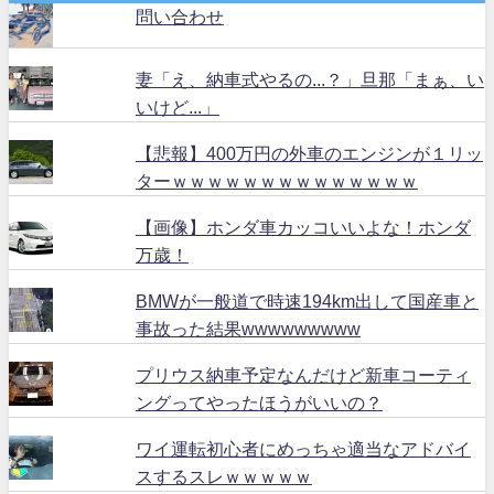
問い合わせ
妻「え、納車式やるの...？」旦那「まぁ、い
いけど...」
【悲報】400万円の外車のエンジンが１リッ
ターｗｗｗｗｗｗｗｗｗｗｗｗｗｗ
【画像】ホンダ車カッコいいよな！ホンダ
万歳！
BMWが一般道で時速194km出して国産車と
事故った結果wwwwwwwww
プリウス納車予定なんだけど新車コーティ
ングってやったほうがいいの？
ワイ運転初心者にめっちゃ適当なアドバイ
スするスレｗｗｗｗｗ