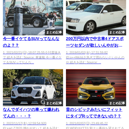
まとめ記事
まとめ記事
今一番イケてるSUVってなんな
200万円以内で中古車4ドアスポ
のよ？？
ーツセダンが欲しいんやがおス
スメ教えてwwwwwwwwwww
1: 2021/02/21(日) 18:07:25.55 0 忖度抜き
1: 2019/01/02(水) 17:31:59.82
で 続きを読む Source: 車速報 今一番イケ
ID:o++WicbL0 急ぎで買わないといかんの
てるSUVってなんな...
や 続きを読む Source: ...
まとめ記事
まとめ記事
なんでダイハツの車って嫌われ
昔のシビックみたいにフィット
てんの・・・？
にタイプRってできないの？？
1: 2022/11/17(木) 12:59:54.920
1: 2021/02/07(日) 23:49:45.22
ID:xarLZ7870 壊れやすい？ 続きを読む
ID:WDPzbYTT0 実は一番待ち望まれてる