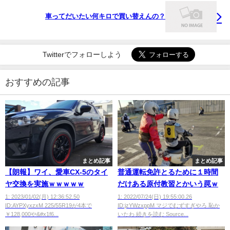
車ってだいたい何キロで買い替えんの？
Twitterでフォローしよう
おすすめの記事
まとめ記事
まとめ記事
【朗報】ワイ、愛車CX-5のタイ
普通運転免許とるために１時間
ヤ交換を実施ｗｗｗｗｗ
だけある原付教習とかいう罠ｗ
1: 2023/01/02(月) 12:36:52.50
1: 2022/07/24(日) 19:55:00.26
ID:AYPXyxzxM 225/55R19が4本で
ID:jzYWzxppM マジでむずすぎやろ 恥か
￥128,000や&#x1f6...
いたわ 続きを読む Source...