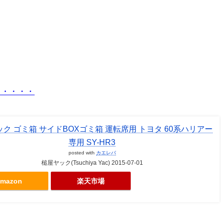
・・・・・
ク ゴミ箱 サイドBOXゴミ箱 運転席用 トヨタ 60系ハリアー
専用 SY-HR3
posted with
カエレバ
槌屋ヤック(Tsuchiya Yac) 2015-07-01
mazon
楽天市場