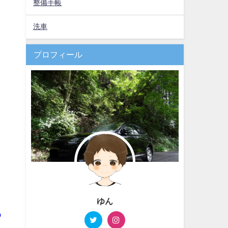
整備手帳
洗車
プロフィール
ゆん
っ