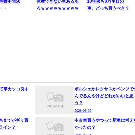
持費年間50
体験できない車あるあ
10年落ち3万キロの
・・
るｗｗｗｗｗｗｗｗｗ
車、どっち買うべき？
って車カッコ良す
ポルシェかレクサスかベンツで
んでるんやけどどれがいいと思
う？
2026-08-02
ちまでがギリ買
中古車買うやつって新車は考え
ライン？
かったの？
2026-07-31