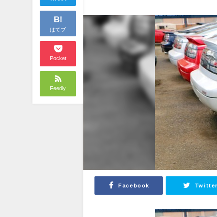
B!
はてブ
Pocket
Feedly
Facebook
Twitte