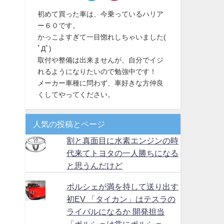
初めて買った車は、今乗っているハリア
ー６０です。
かっこよすぎて一目惚れしちゃいました(
ﾟДﾟ)
取付や整備は出来ませんが、自分でイジ
れるようになりたいので勉強中です！
メーカー車種に問わず、車好きな方仲良
くしてやってください。
人気の投稿とページ
割と真面目に水素エンジンの時
代来てトヨタの一人勝ちになる
と思うんだけど
ポルシェが満を持して送り出す
初EV 「タイカン」はテスラの
ライバルになるか 開発担当
「ポルシェは常にポルシェ」