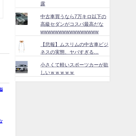
露
中古車買うなら7万キロ以下の
高級セダンがコスパ最高だな
wwwwwwwwwwwwwwww
【悲報】ムスリムの中古車ビジ
ネスの実態、ヤバすぎる…
小さくて軽いスポーツカーが欲
しいｗｗｗｗｗ
悩
な