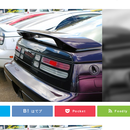
r
はてブ
Pocket
Feedly