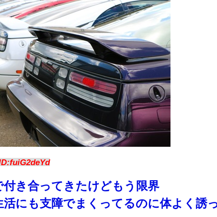
ID:fuiG2deYd
で付き合ってきたけどもう限界
生活にも支障でまくってるのに体よく誘