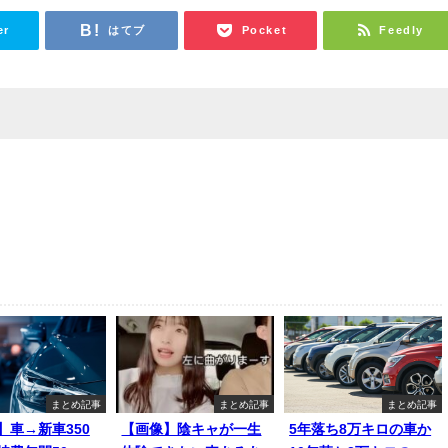
er
はてブ
Pocket
Feedly
まとめ記事
まとめ記事
まとめ記事
】車→新車350
【画像】陰キャが一生
5年落ち8万キロの車か