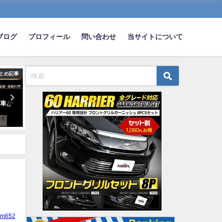
ブログ
プロフィール
問い合わせ
当サイトについて
とめ記事
まとめ記事
ま
！車が
ヤフオクかメルカリで車買った
ワイ、ベンツの納車が終わ
全
ことある奴きてくれ
ｗｗｗｗｗ
2023-04-03
2023-02-19
ym652