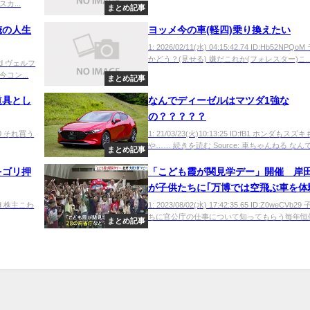
カ...
まとめ記事
俺の人生
ヨッメ今の車(軽四)乗り換えたい
1: 2026/02/11(水) 04:15:42.74 ID:Hb52NPQ
かどう？(見せる) 嫌だこれか(フォレスター)こ..
u68d ヴェルフ
コン...
まとめ記事
道具とし
なんでディーゼルはマツダ1強な
の？？？？？
jdg0 それ買う
1: 21/03/23(火)10:13:25 ID:fB1 ホンダもス
や…… 続きを読む Source: 車ちゃんねる なんで
まとめ記事
をゴリ押
「こども霞が関見学デー」開催 岸
が子供たちに｢万博では空飛ぶ車を体
る｣と大阪万博をアピール
4JXd 株主こわ
1: 2023/08/02(水) 17:42:35.65 ID:Z0weCVb2
ちに官公庁の仕事について知ってもらう毎年恒例の
まとめ記事