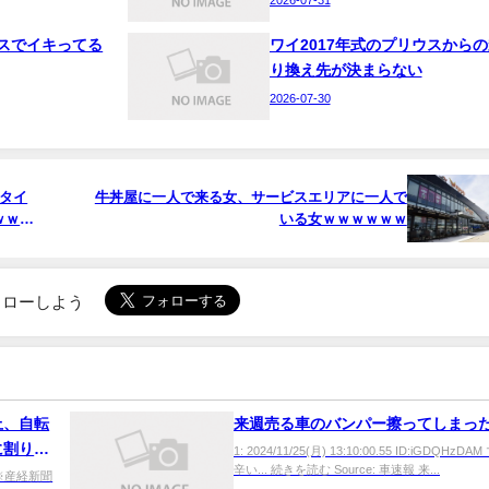
スでイキってる
ワイ2017年式のプリウスからの
り換え先が決まらない
2026-07-30
タイ
牛丼屋に一人で来る女、サービスエリアに一人で
ｗｗｗ
いる女ｗｗｗｗｗｗ
でフォローしよう
上、自転
来週売る車のバンパー擦ってしまった.
に割り込
1: 2024/11/25(月) 13:10:00.55 ID:iGDQHzD
辛い... 続きを読む Source: 車速報 来...
逮捕
ih9 ※産経新聞