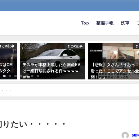
Top
整備手帳
洗車
まとめ記事
まとめ記事
ま
ズはCM
テスラが本格上陸したら国産EV
【悲報】女さん「うおっ
ムタク
は一網打尽にされる件ｗｗｗｗ
滑った！ここでアクセル
ｗｗ
開！」」
2021-09-09
2022-12-26
・・・・
切りたい・・・・・
ptb