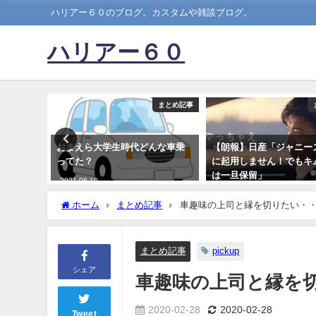
ハリアー６０のブログ。カスタムや雑談ブログ。
ハリアー６０
まとめ記事
まとめ記事
かるやつ
おまえら大学生時代どんな車乗
【朗報】日産「ジャニー
ってた？
に起用しません！でもキ
は一旦保留」
2021-06-10
2023-09-12
ホーム
まとめ記事
車趣味の上司と縁を切りたい・
まとめ記事
pickup
シェア
車趣味の上司と縁を
2020-02-28
2020-02-28
Tweet