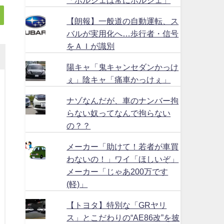
【朗報】一般道の自動運転、ス
バルが実用化へ…歩行者・信号
をＡＩが識別
陽キャ「鬼キャンセダンかっけ
ぇ」陰キャ「痛車かっけぇ」
ナゾなんだが、車のナンバー拘
らない奴ってなんで拘らない
の？？
メーカー「助けて！若者が車買
わないの！」ワイ「ほしいぞ」
メーカー「じゃあ200万です
(軽)」
【トヨタ】特別な「GRヤリ
ス」とこだわりの“AE86改”を披