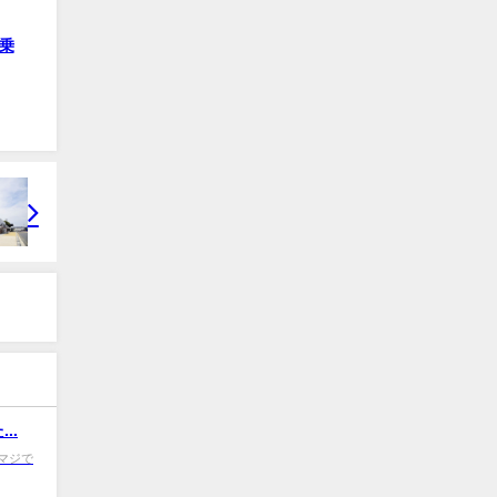
乗
..
AM マジで