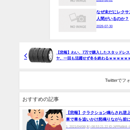
なぜ未だにレクサ
人間がいるのか？
2026-07-30
【悲報】わい、7万で購入したスタッドレス
ヤ、一回も活躍せず冬を終わるｗｗｗｗｗ
ｗ
Twitter
おすすめの記事
【悲報】クラクション鳴らされ逆
車で車を追いかけ怒鳴りながら前
み停車させる 強要容疑で男(51)
1: 2021/04/08(木) 08:53:21.22 ID:JtPPb8