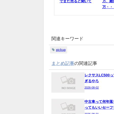
でまた売ると聞いて
万、維
万・・
関連キーワード
pickup
まとめ記事
の関連記事
レクサスLC500
ぎるやろ
2026-08-02
中古車って何年落
ってもいいセーフ
2026-08-01