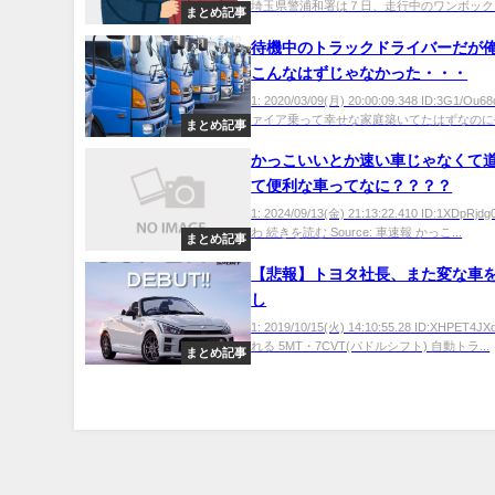
埼玉県警浦和署は７日、走行中のワンボックス
まとめ記事
待機中のトラックドライバーだが
こんなはずじゃなかった・・・
1: 2020/03/09(月) 20:00:09.348 ID:3G1/O
ァイア乗って幸せな家庭築いてたはずなのに今
まとめ記事
かっこいいとか速い車じゃなくて
て便利な車ってなに？？？？
1: 2024/09/13(金) 21:13:22.410 ID:1XDpR
わ 続きを読む Source: 車速報 かっこ...
まとめ記事
【悲報】トヨタ社長、また変な車
し
1: 2019/10/15(火) 14:10:55.28 ID:XHPET
れる 5MT・7CVT(パドルシフト) 自動トラ...
まとめ記事