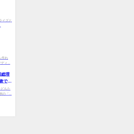
oM ライズと
.
ズキも作れ
ディ...
田総理
験でき
9 子どもた
「...