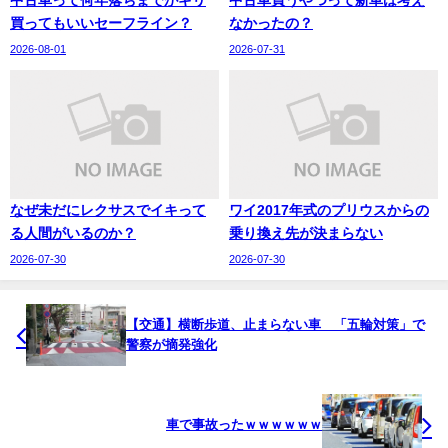
買ってもいいセーフライン？
なかったの？
2026-08-01
2026-07-31
なぜ未だにレクサスでイキって
ワイ2017年式のプリウスからの
る人間がいるのか？
乗り換え先が決まらない
2026-07-30
2026-07-30
【交通】横断歩道、止まらない車 「五輪対策」で
警察が摘発強化
車で事故ったｗｗｗｗｗｗ