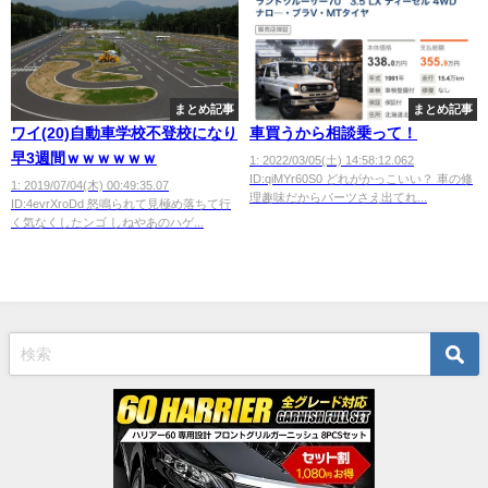
まとめ記事
まとめ記事
ワイ(20)自動車学校不登校になり
車買うから相談乗って！
早3週間ｗｗｗｗｗｗ
1: 2022/03/05(土) 14:58:12.062
ID:qiMYr60S0 どれがかっこいい？ 車の修
1: 2019/07/04(木) 00:49:35.07
理趣味だからパーツさえ出てれ...
ID:4evrXroDd 怒鳴られて見極め落ちて行
く気なくしたンゴ しねやあのハゲ...