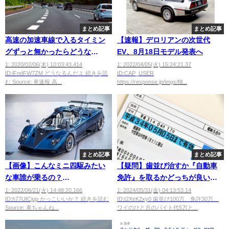
まとめ記事
まとめ記事
高速の加速車線で入るタイミン
【速報】デロリアンの次世代
グずっと無かったらどうな
EV、8月18日モデル発表へ
る？？
1: 2020/02/06(木) 10:03:43.414
1: 2022/04/05(火) 15:24:21.37
ID:lFndFW7ZM どうなるんだよ 続きを読
ID:CAP_USER
む Source: 車速報 高...
https://response.jp/imgs/fill...
まとめ記事
まとめ記事
【画像】こんなミニ四駆みたい
【疑問】歯並び治すか『自動車
な車誰が乗るの？
免許』を取るかどっちが良いと
wwwwwwwwww
思う？？？
1: 2022/06/21(火) 14:48:20.166
1: 2024/05/31(金) 04:13:53.14
ID:h77UICjqp かっこいいか？ 続きを読む
ID:t2XeK2xy0 歯並び100万、免許30万、
Source: 車ちゃんね...
ワイのひと月のバイト代5万と...