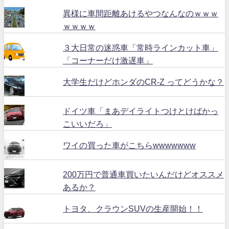
異様に車間距離あけるやつなんなのｗｗｗ
ｗｗｗｗ
３大日常の迷惑車「常時ラインカット車」
「コーナーだけ激遅車」
大学生だけどホンダのCR-Z ってどうかな？
ドイツ車「まあデイライトつけとけばかっ
こいいだろ」
ワイの買った車がこちらwwwwwww
200万円で普通車買いたいんだけどオススメ
あるか？
トヨタ、クラウンSUVの生産開始！！