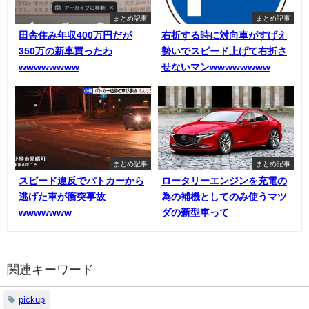
まとめ記事
まとめ記事
田舎住み年収400万円だが
右折する時に対向車がすげえ
350万の新車買ったわ
勢いでスピード上げて右折さ
wwwwwwww
せないマンwwwwwwww
まとめ記事
まとめ記事
スピード違反でパトカーから
ロータリーエンジンを充電の
逃げた車が衝突事故
為の補機としてのみ使うマツ
wwwwwww
ダの新型車って
関連キーワード
pickup