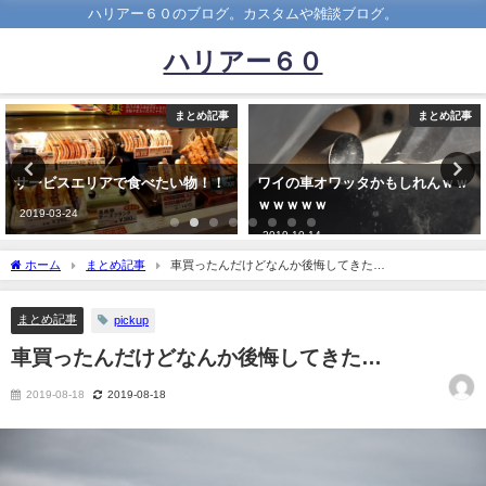
ハリアー６０のブログ。カスタムや雑談ブログ。
ハリアー６０
まとめ記事
まとめ記事
ワイの車オワッタかもしれんｗｗ
新車410万円のカーローン通らな
ｗｗｗｗｗ
かった…
2019-10-14
2025-10-14
ホーム
まとめ記事
車買ったんだけどなんか後悔してきた…
まとめ記事
pickup
車買ったんだけどなんか後悔してきた…
2019-08-18
2019-08-18