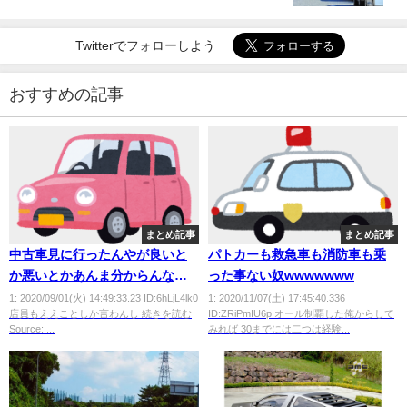
Twitterでフォローしよう
おすすめの記事
まとめ記事
まとめ記事
中古車見に行ったんやが良いと
パトカーも救急車も消防車も乗
か悪いとかあんま分からんな
った事ない奴wwwwwww
wwwwwwwwwwww
1: 2020/09/01(火) 14:49:33.23 ID:6hLjL4lk0
1: 2020/11/07(土) 17:45:40.336
店員もええことしか言わんし 続きを読む
ID:ZRiPmIU6p オール制覇した俺からして
Source: ...
みれば 30までには二つは経験...