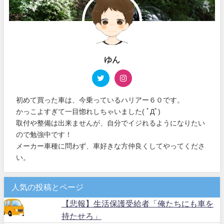
ゆん
初めて買った車は、今乗っているハリアー６０です。
かっこよすぎて一目惚れしちゃいました( ﾟДﾟ)
取付や整備は出来ませんが、自分でイジれるようになりたい
ので勉強中です！
メーカー車種に問わず、車好きな方仲良くしてやってくださ
い。
人気の投稿とページ
【悲報】生活保護受給者「俺たちにも車を
持たせろ」