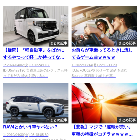
まとめ記事
まとめ記事
【疑問】『軽自動車』をばかに
お前らが車乗ってるときに流し
するやつって軽しか持ってない
てるゲーム曲ｗｗｗｗ
と思ってるの？？？？？
1: 2024/04/02(火) 09:05:49.166
1: 2022/03/14(月) 22:16:11.23
ID:U5n4zsT90 普通遠出用のレクサスも持
ID:hc+DU6ZP0 おせーて 続きを読む
ってるだろ 続きを読む Sou...
Source: 車速報 お前らが車...
まとめ記事
まとめ記事
RAV4とかいう車ヤバない？
【悲報】マジで『運転が荒い』
車種の特徴がコチラｗｗｗｗｗ
1: 2019/04/30(火) 03:48:05.60
ID:tAdyB/kV0 カッコ良さやばない？ 続き