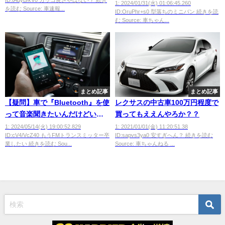
ｗｗ
1: 2024/01/31(水) 01:06:45.260
を読む Source: 車速報...
ID:OruPhr+s0 型落ちのミニバン 続きを読
む Source: 車ちゃん...
まとめ記事
まとめ記事
【疑問】車で『Bluetooth』を使
レクサスの中古車100万円程度で
って音楽聞きたいんだけどいく
買ってもええんやろか？？
ら掛かる？？？？？
1: 2024/05/14(火) 19:00:52.829
1: 2021/01/01(金) 11:20:51.38
ID:cV4/VcZ40 もうFMトランスミッター卒
ID:sapvs3ya0 安すぎへん？ 続きを読む
業したい 続きを読む Sou...
Source: 車ちゃんねる ...