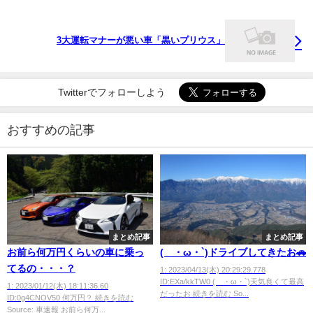
3大運転マナーが悪い車「黒いプリウス」
Twitterでフォローしよう
おすすめの記事
まとめ記事
まとめ記事
お前ら何万円くらいの車に乗っ
(´・ω・`)ドライブしてきたお🚗
てるの・・・？
1: 2023/04/13(木) 20:29:29.778
ID:EXa/kkTW0 (´・ω・`)天気良くて最高
1: 2023/01/12(木) 18:11:36.60
だったお 続きを読む So...
ID:0g4CNOV50 何万円？ 続きを読む
Source: 車速報 お前ら何万...