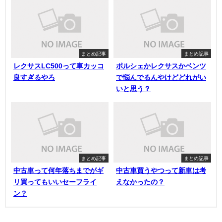
まとめ記事
まとめ記事
レクサスLC500って車カッコ
ポルシェかレクサスかベンツ
良すぎるやろ
で悩んでるんやけどどれがい
いと思う？
まとめ記事
まとめ記事
中古車って何年落ちまでがギ
中古車買うやつって新車は考
リ買ってもいいセーフライ
えなかったの？
ン？