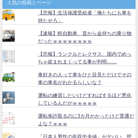
人気の投稿とページ
【悲報】生活保護受給者「俺たちにも車を
持たせろ」
【速報】軽自動車、昔から金持ちの乗り物
だったｗｗｗｗｗｗｗｗ
【悲報】ランクルとレクサス、国内でめっ
ちゃ盗まれまくってる事が判明……
車好きの人って車をひと目見ただけでその
車の車名がわかるらしいな？
運転の練習したいけどすればするほど悪化
しているんだがｗｗｗｗｗ
運転免許取るのに3カ月かかったけど普通だ
よな？ｗｗｗ
「日本人男性の年収中央値」がヤバい。想