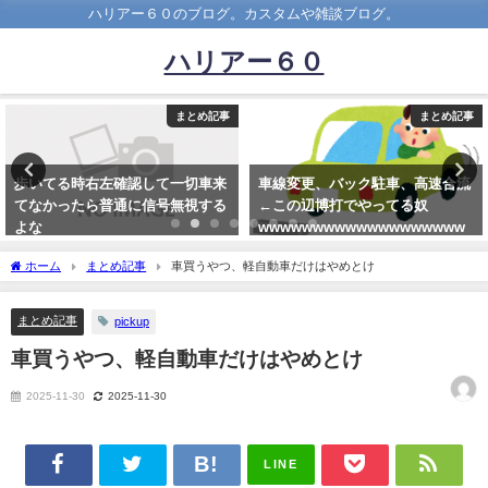
ハリアー６０のブログ。カスタムや雑談ブログ。
ハリアー６０
まとめ記事
まとめ記事
確認して一切車来
車線変更、バック駐車、高速合流
この車なんでこ
通に信号無視する
←この辺博打でやってる奴
の？？？
wwwwwwwwwwwwwwwwwww
2023-07-16
2021-01-20
ホーム
まとめ記事
車買うやつ、軽自動車だけはやめとけ
まとめ記事
pickup
車買うやつ、軽自動車だけはやめとけ
2025-11-30
2025-11-30
LINE