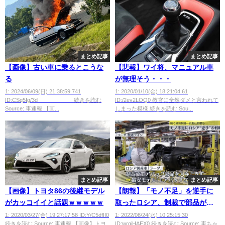
まとめ記事
まとめ記事
【画像】古い車に乗るとこうな
【悲報】ワイ将、マニュアル車
る
が無理そう・・・
1: 2024/06/09(日) 21:38:59.741
1: 2020/01/10(金) 18:21:04.61
ID:CSq5Ig/3d 続きを読む
ID:/2ev2LOQ0 教官に全然ダメと言われて
Source: 車速報 【画...
しまった模様 続きを読む Sou...
まとめ記事
まとめ記事
【画像】トヨタ86の後継モデル
【朗報】「モノ不足」を逆手に
がカッコイイと話題ｗｗｗｗｗ
取ったロシア、制裁で部品が手
に入らないのでエアバッグなし
1: 2020/03/27(金) 19:27:17.58 ID:Y/C5dfII0
1: 2022/08/24(水) 10:25:15.30
続きを読む Source: 車速報 【画像】トヨ
ID:wrqjHAFX0 続きを読む Source: 車ちゃ