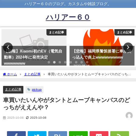
ハリアー６０のブログ。カスタムや雑談ブログ。
ハリアー６０
まとめ記事
まとめ記事
【朗報】Xiaomi初のEV（電気自
【悲報】福岡県警筑後署に車が突
動車）2024年に発売決定
っ込んで炎上wwwwwwwww
wwwwwww
2023-05-25
2023-03-13
ホーム
まとめ記事
車買いたいんやがタントとムーブキャンバスのどっちが
ええんや？
まとめ記事
pickup
車買いたいんやがタントとムーブキャンバスのど
っちがええんや？
2025-10-08
2025-10-08