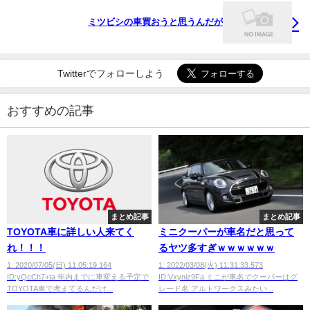
ミツビシの車買おうと思うんだが
Twitterでフォローしよう
おすすめの記事
まとめ記事
まとめ記事
TOYOTA車に詳しい人来てく
ミニクーパーが車名だと思って
れ！！！
るヤツ多すぎｗｗｗｗｗｗ
1: 2020/07/05(日) 11:05:19.164
1: 2022/03/08(火) 11:31:33.573
ID:yQcCh7+ta 年内までに車変える予定で
ID:Vxyniz9Fa ミニが車名でクーパーはグ
TOYOTA車で考えてるんだけ...
レード名 アルトワークスみたい...