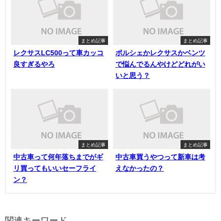
まとめ記事
まとめ記事
レクサスLC500って車カッコ
ポルシェかレクサスかベンツ
良すぎるやろ
で悩んでるんやけどどれがい
いと思う？
まとめ記事
まとめ記事
中古車って何年落ちまでがギ
中古車買うやつって新車は考
リ買ってもいいセーフライ
えなかったの？
ン？
関連キーワード