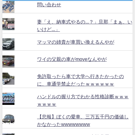
問い合わせ
妻「え、納車式やるの...？」旦那「まぁ、い
いけど...」
マッマの姉貴が車買い換えるんやが
ワイの父親の車がmoveなんやが
免許取ったら車で大学へ行きたかったの
に、車通学禁止だったｗｗｗｗｗｗ
ハンドルの握り方でわかる性格診断ｗｗｗ
ｗｗｗｗ
【悲報】ぼくの愛車、三万五千円の価値し
かなかったwwwwwwww