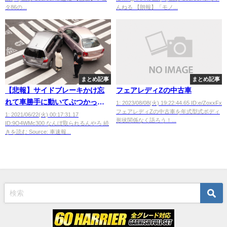
車を販売wwwwwww
タ86の...
んねる 【朗報】「モノ...
まとめ記事
まとめ記事
【悲報】サイドブレーキかけ忘
フェアレディZの中古車
れて車勝手に動いてぶつかって
1: 2023/08/08(火) 19:22:44.65 ID:e/ZoxxFx
フェアレディZの中古車を年式型式ボディ
て警察きたｗ
1: 2021/06/22(火) 00:17:31.17
形状関係なく語ろう！...
ID:9O4WMc300 なんぼ取られるんやろ 続
きを読む Source: 車速報...