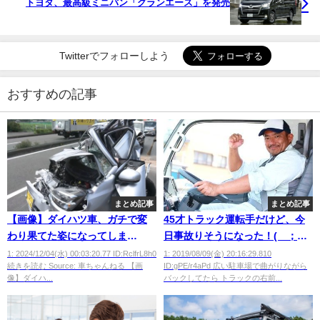
トヨタ、最高級ミニバン「グランエース」を発売
Twitterでフォローしよう
おすすめの記事
まとめ記事
まとめ記事
【画像】ダイハツ車、ガチで変
45才トラック運転手だけど、今
わり果てた姿になってしま
日事故りそうになった！(´；
う・・・・
ω；`)
1: 2024/12/04(水) 00:03:20.77 ID:RclfrL8h0
1: 2019/08/09(金) 20:16:29.810
続きを読む Source: 車ちゃんねる 【画
ID:gPE/r4aPd 広い駐車場で曲がりながら
像】ダイハ...
バックしてたら トラックの右前...