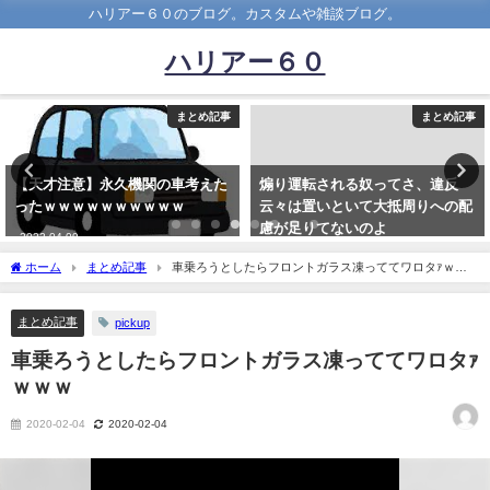
ハリアー６０のブログ。カスタムや雑談ブログ。
ハリアー６０
まとめ記事
まとめ記事
【天才注意】永久機関の車考えた
煽り運転される奴ってさ、違反
ったｗｗｗｗｗｗｗｗｗｗ
云々は置いといて大抵周りへの配
慮が足りてないのよ
2022-04-09
2022-01-18
ホーム
まとめ記事
車乗ろうとしたらフロントガラス凍っててワロタｧｗｗ
ｗ
まとめ記事
pickup
車乗ろうとしたらフロントガラス凍っててワロタｧ
ｗｗｗ
2020-02-04
2020-02-04