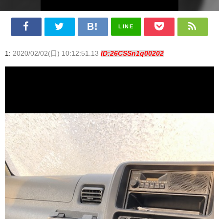
LINE
1:
2020/02/02(日) 10:12:51.13
ID:26CSSn1q00202