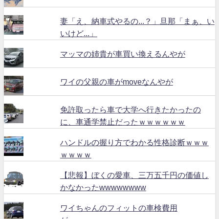
妻「え、納車式やるの...？」旦那「まぁ、い
いけど...」
マッマの姉貴が車買い換えるんやが
ワイの父親の車がmoveなんやが
免許取ったら車で大学へ行きたかったの
に、車通学禁止だったｗｗｗｗｗｗ
ハンドルの握り方でわかる性格診断ｗｗｗ
ｗｗｗｗ
【悲報】ぼくの愛車、三万五千円の価値し
かなかったwwwwwwww
ワイちゃんのフィットの車検費用