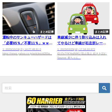
まとめ記事
まとめ記事
運転中のサンキューハザードは
車線減少に伴う割り込みは入れ
「必要85％／不要11％」ｗｗｗ
てやるけど車線が右左折レーン
ｗｗｗｗ
になる道からの割り込みは知ら
1: 2020/10/19(月) 14:27:48.91 0
1: 2023/03/29(水) 17:16:10.972
https://news.yahoo.co.jp/articles/d283a...
ID:I7s7YKYedNIKU 阻止阻止 続きを読む
んよ
Source: 車ちゃん...