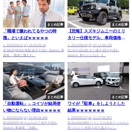
まとめ記事
まとめ記事
「職場で嫌われてるやつの特
【悲報】スズキジムニーのミリ
徴」といえばｗｗｗｗｗ
タリー仕様モデル、車両価格
+100万で販売
1: 2022/10/11(火) 14:03:59.19
1: 2021/08/23(月) 07:11:09.130
ID:MtJDjWVed 無能 続きを読む Source: 車
ID:rmY+2G/d0 ボリ過ぎ 続きを読む
wwwwwwwwwwww
速報 「職場で嫌われ...
Source: 車ちゃんねる 【...
まとめ記事
まとめ記事
「自動運転」←コイツが結局使
ワイが『駐車』をしようとした
い物にならない理由ｗｗｗｗｗ
結果ｗｗｗｗｗｗｗ
1: 2023/01/03(火) 02:05:58.369
1: 2025/01/17(金) 11:27:02.857
ID:6NiZIHT+H なんなの？ 続きを読む
ID:KsvKw33E0 どうしても左右どっちかに
Source: 車速報 「自動...
寄っちゃう 何回も切り返さない...