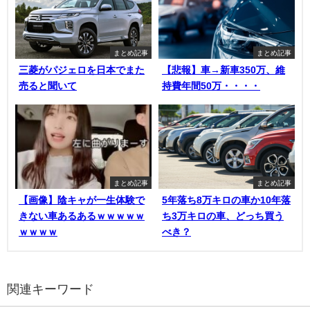
まとめ記事
まとめ記事
三菱がパジェロを日本でまた
【悲報】車→新車350万、維
売ると聞いて
持費年間50万・・・・
まとめ記事
まとめ記事
【画像】陰キャが一生体験で
5年落ち8万キロの車か10年落
きない車あるあるｗｗｗｗｗ
ち3万キロの車、どっち買う
ｗｗｗｗ
べき？
関連キーワード