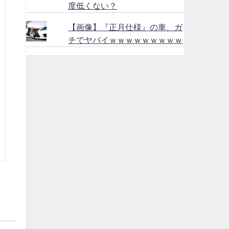
度低くない？
【画像】『正月仕様』の車、ガ
チでヤバイｗｗｗｗｗｗｗｗｗ