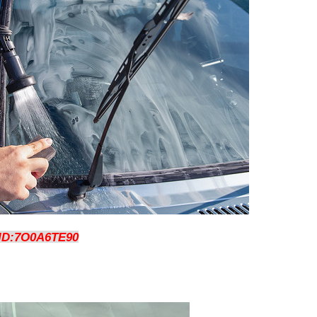
ID:7O0A6TE90