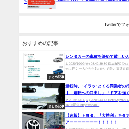
Twitter
おすすめの記事
レンタカーの車種を決めて欲しい
1: 2020/10/02(金) 08:42:39.50 ID:w8tPQ4
光に行く 一人だから5人乗りで良い 高速道路を
まとめ記事
運転時、“イラッ”とくる同乗者の
｜「運転への口出し」「ドアを強
る」など怒りの声
1: 2019/06/11(火) 20:08:44.13 ID:tPKq/mlk9 
16:05配信 https://head...
まとめ記事
【速報】トヨタ、『大勝利』キタ
アーーーーーーー！！！！！