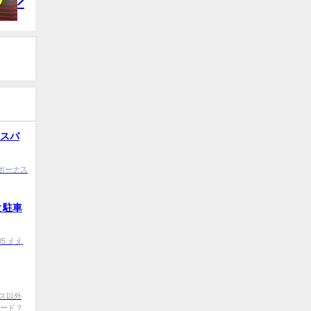
コスパ
Q0 ボーナス
と駐車
505 ええ
レクサス以外
ァード？