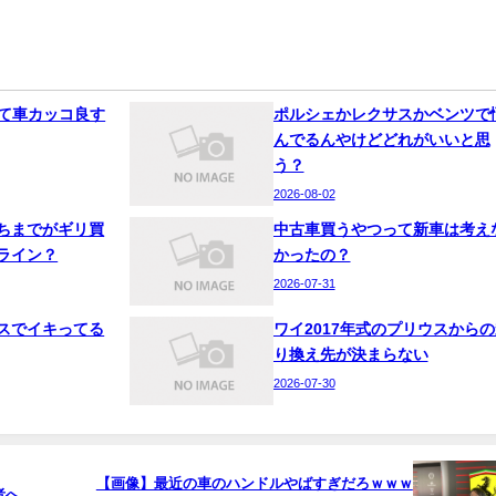
って車カッコ良す
ポルシェかレクサスかベンツで
んでるんやけどどれがいいと思
う？
2026-08-02
ちまでがギリ買
中古車買うやつって新車は考え
ライン？
かったの？
2026-07-31
スでイキってる
ワイ2017年式のプリウスからの
り換え先が決まらない
2026-07-30
【画像】最近の車のハンドルやばすぎだろｗｗｗ
者へ