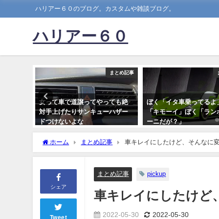
ハリアー６０のブログ。カスタムや雑談ブログ。
ハリアー６０
まとめ記事
まとめ記事
点の低さ
女って車で道譲ってやっても絶
ぼく「イタ車乗ってるよ
ｗｗｗｗ
対手上げたりサンキューハザー
「キモーイ」ぼく「ラン
ｗｗｗｗ
ドつけないよな
ーニだが？」
2023-06-25
2021-12-13
ホーム
まとめ記事
車キレイにしたけど、そんなに
まとめ記事
pickup
シェア
車キレイにしたけど
2022-05-30
2022-05-30
Tweet