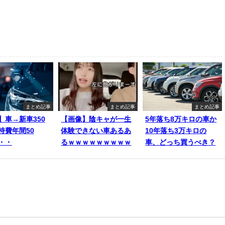
まとめ記事
まとめ記事
まとめ記事
】車→新車350
【画像】陰キャが一生
5年落ち8万キロの車か
持費年間50
体験できない車あるあ
10年落ち3万キロの
・・
るｗｗｗｗｗｗｗｗｗ
車、どっち買うべき？