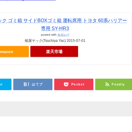
ク ゴミ箱 サイドBOXゴミ箱 運転席用 トヨタ 60系ハリアー
専用 SY-HR3
posted with
カエレバ
槌屋ヤック(Tsuchiya Yac) 2015-07-01
mazon
楽天市場
er
はてブ
Pocket
Feedly