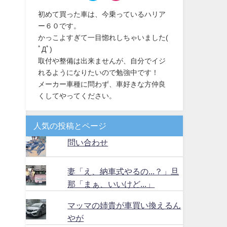
初めて買った車は、今乗っているハリア
ー６０です。
かっこよすぎて一目惚れしちゃいました(
ﾟДﾟ)
取付や整備は出来ませんが、自分でイジ
れるようになりたいので勉強中です！
メーカー車種に問わず、車好きな方仲良
くしてやってください。
人気の投稿とページ
問い合わせ
妻「え、納車式やるの...？」旦
那「まぁ、いいけど...」
マッマの姉貴が車買い換えるん
やが