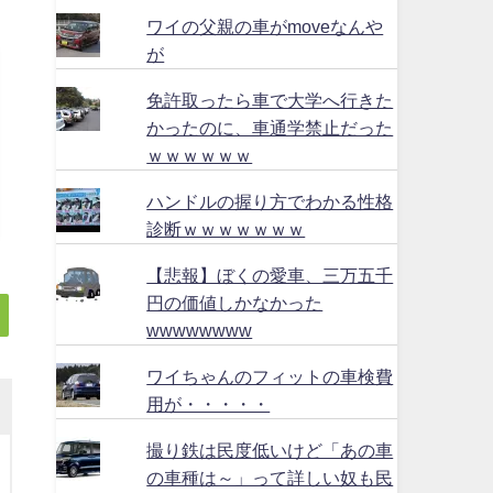
ワイの父親の車がmoveなんや
が
免許取ったら車で大学へ行きた
かったのに、車通学禁止だった
ｗｗｗｗｗｗ
ハンドルの握り方でわかる性格
診断ｗｗｗｗｗｗｗ
【悲報】ぼくの愛車、三万五千
円の価値しかなかった
wwwwwwww
ワイちゃんのフィットの車検費
用が・・・・・
撮り鉄は民度低いけど「あの車
の車種は～」って詳しい奴も民