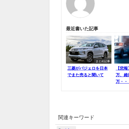
最近書いた記事
まとめ記事
三菱がパジェロを日本
【悲報
でまた売ると聞いて
万、維
万・・
関連キーワード