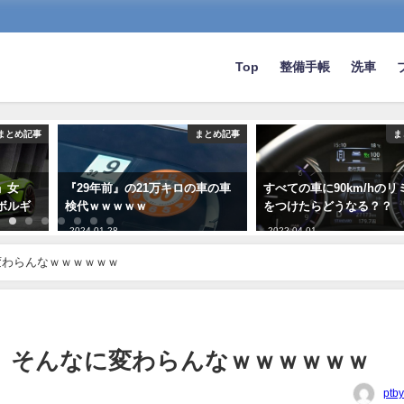
Top
整備手帳
洗車
まとめ記事
まとめ記事
ま
」女
『29年前』の21万キロの車の車
すべての車に90km/hのリ
ボルギ
検代ｗｗｗｗｗ
をつけたらどうなる？？
2024-01-28
2022-04-01
変わらんなｗｗｗｗｗｗ
、そんなに変わらんなｗｗｗｗｗｗ
ptb