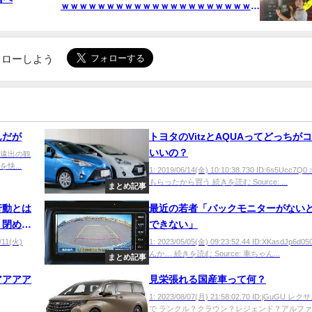
ｗｗｗｗｗｗｗｗｗｗｗｗｗｗｗｗｗｗｗｗｗｗ
ｗｗｗｗｗｗｗｗ
でフォローしよう
んだが
トヨタのVitzとAQUAってどっちが
いいの？
Xra 遠出の観
快...
1: 2019/06/14(金) 10:10:38.730 ID:6s5Ucc7
もらったから買う 続きを読む Source: ...
まとめ記事
行動とは
最近の若者「バックモニターがない
く閉め
できない」
6/11(火)
1: 2023/05/05(金) 09:23:52.44 ID:XKasdJp6d0
んか… 続きを読む Source: 車ちゃん...
まとめ記事
アアアア
見栄張れる国産車って何？
1: 2023/08/07(月) 21:58:02.70 ID:jGuGU 
で ランクル？クラウン？レジェンド？アルフ