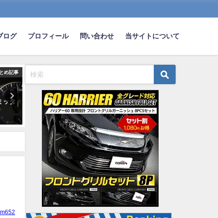
ブログ
プロフィール
問い合わせ
当サイトについて
とめ記事
まとめ記事
ま
ミッタ
煽り運転で検挙された車カス１
三大車に「これだけは付け
万件超。去年の2倍ｗｗｗｗｗｗ
け！」ってオプション「カ
ビ、ドラレコ、ETC」あと
2018-12-03
は？
2021-08-30
ym652