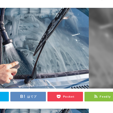
r
はてブ
Pocket
Feedly