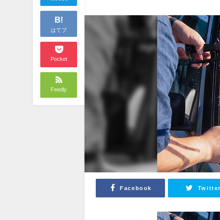
B!
はてブ
Pocket
Feedly
Facebook
Twitte