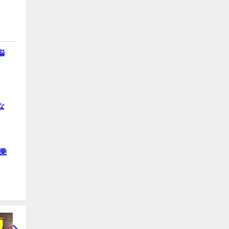
悩
な
乗