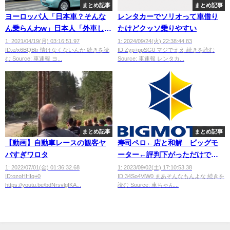
まとめ記事
まとめ記事
ヨーロッパ人「日本車？そんな
レンタカーでソリオって車借り
ん乗らんわw」日本人「外車しゅ
たけどクッソ乗りやすい
きぃ😍」←これ
1: 2021/04/19(月) 03:16:51.97
1: 2024/09/24(火) 22:38:44.83
ID:e/x6BQBtr 情けなくないんか 続きを読
ID:Zyp+ppSG0 マジでええ 続きを読む
む Source: 車速報 ヨ...
Source: 車速報 レンタカ...
まとめ記事
まとめ記事
【動画】自動車レースの観客ヤ
寿司ペロ←店と和解 ビッグモ
バすぎワロタ
ーター←評判下がっただけで無
罪放免
1: 2022/07/01(金) 01:36:32.68
1: 2023/09/02(土) 17:10:53.38
ID:ozoHHIq+0
ID:34So4VlW0 まあそんなもんよな 続きを
https://youtu.be/bdNrsvlgfKA...
読む Source: 車ちゃん...