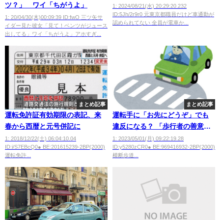
ツ？」 ワイ「ちがうよ」
1: 2024/08/21(水) 20:29:20.232
ID:5Jh/2r9r0 元東京都職員だけど車通勤が
1: 20/04/30(木)00:09:39 ID:fwO 三ツ矢サ
認められてない 全員が電車か...
イダー見た彼女「見て！ベンツがジュース
出してる」ワイ「ちがうよ」アホすぎ...
まとめ記事
まとめ記事
運転免許証有効期限の表記、来
運転手に「お先にどうぞ」でも
春から西暦と元号併記に
違反になる？ 「歩行者の善意な
のに…」
1: 2018/12/22(土) 06:04:10.04
1: 2023/05/01(月) 09:22:19.28
ID:i/S7EBcQ0● BE:201615239-2BP(2000)
ID:y5280zCR0● BE:969416932-2BP(2000)
運転免許...
横断歩道...