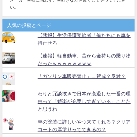
い。
人気の投稿とページ
【悲報】生活保護受給者「俺たちにも車を
持たせろ」
【速報】軽自動車、昔から金持ちの乗り物
だったｗｗｗｗｗｗｗｗ
「ガソリン車販売禁止」←賛成？反対？
わりと冗談抜きで日本が衰退した一番の理
由って「娯楽が充実しすぎている」ことだ
と思うわ
車の塗装に詳しいやつ来てくれる？クリア
コートの厚塗りってできるの？