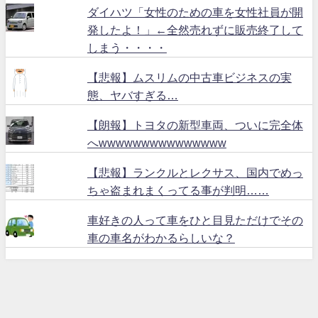
ダイハツ「女性のための車を女性社員が開
発したよ！」←全然売れずに販売終了して
しまう・・・・
【悲報】ムスリムの中古車ビジネスの実
態、ヤバすぎる…
【朗報】トヨタの新型車両、ついに完全体
へwwwwwwwwwwwwwww
【悲報】ランクルとレクサス、国内でめっ
ちゃ盗まれまくってる事が判明……
車好きの人って車をひと目見ただけでその
車の車名がわかるらしいな？