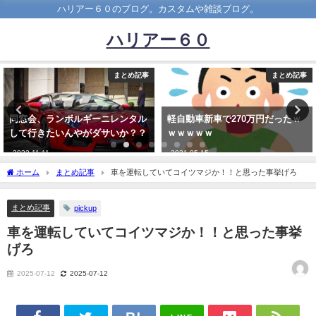
ハリアー６０のブログ。カスタムや雑談ブログ。
ハリアー６０
まとめ記事
まとめ記事
ーニレンタル
軽自動車新車で270万円だったｗ
【衝撃】自動車の『
ダサいか？？
ｗｗｗｗｗ
ラｗｗｗｗｗｗ
2021-05-15
2024-05-12
ホーム
まとめ記事
車を運転していてコイツマジか！！と思った事挙げろ
まとめ記事
pickup
車を運転していてコイツマジか！！と思った事挙
げろ
2025-07-12
2025-07-12