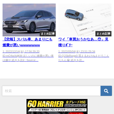
まとめ記事
まとめ記事
【悲報】スバル車、あまりにも
ワイ「車買おうかなあ…😯」見
燃費が悪いwwwwwww
積りﾎﾟﾁｰ
1: 2022/12/14(水) 17:56:39.20
1: 2022/05/04(水) 23:51:29.34
ID:mO4wXdjKM ほしいのに燃費が悪い車
ID:Q2SbRwge0 買えるわけねえだろこん
は嫌や 続きを読む Source:...
なもん😭 続きを読...