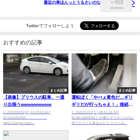
最近の車ほんっとうるさいのな
Twitterでフォローしよう
おすすめの記事
まとめ記事
まとめ記事
【画像】プリウスの駐車、一通
運転ぼく「やべぇ黄色だ…ギリ
り出揃うwwwwwwwww
ギリだが行っちゃえ！」後続車
「俺も付いてくよーｗ」
1: 2023/02/05(日) 11:29:52.817
1: 2020/12/12(土) 09:51:18.747
ID:G4uhAUf4d
ID:Ms14eNR2d いや俺でギリギリなのに
https://i.imgur.com/...
何でテメーも来るんだよ テメーは...