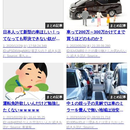
まとめ記事
まとめ記事
日本人って新型の車ほしい！っ
車って200万～300万かけてまで
てなっても即決できない奴が多
買うほどのものか？
いの？？？
1: 2020/12/29(火) 17:58:24.349
1: 2022/05/26(木) 21:20:39.280
ID:uPSD6ViqaNIKU 貧乏なの？ 続きを読
ID:iUxfJidR0 ただの乗り物としか思わない
む Source: 車ちゃ...
な 続きを読む Source...
まとめ記事
まとめ記事
運転免許欲しいんだけど勉強し
中１の姪っ子の見解では車のミ
たくないｗｗｗｗｗ
ラーを畳んで無い地域は治安が
悪いらしいｗ
1: 2021/02/26(金) 16:41:35.25
1: 2023/10/15(日) 09:59:21.714
ID:+ki6pKEh0 なんか方法ないんか 続きを
ID:I0f5scELd 一理あるとは言えなかった
読む Source: 車速報 ...
続きを読む Source: ...