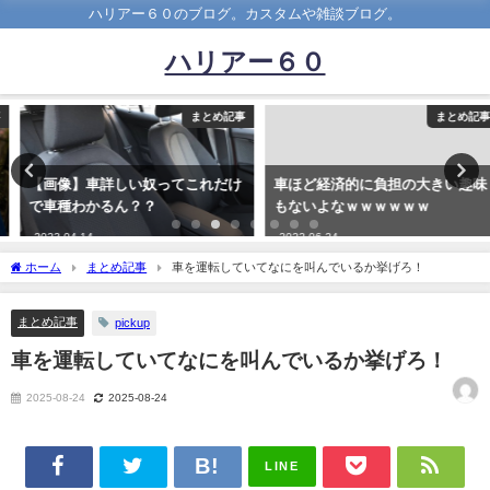
ハリアー６０のブログ。カスタムや雑談ブログ。
ハリアー６０
まとめ記事
まとめ記事
【画像】車詳しい奴ってこれだけ
車ほど経済的に負担の大きい趣味
で車種わかるん？？
もないよなｗｗｗｗｗｗ
2023-04-14
2022-06-24
ホーム
まとめ記事
車を運転していてなにを叫んでいるか挙げろ！
まとめ記事
pickup
車を運転していてなにを叫んでいるか挙げろ！
2025-08-24
2025-08-24
LINE