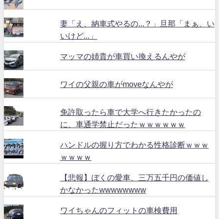
妻「え、納車式やるの...？」旦那「まぁ、い
いけど...」
マッマの姉貴が車買い換えるんやが
ワイの父親の車がmoveなんやが
免許取ったら車で大学へ行きたかったの
に、車通学禁止だったｗｗｗｗｗｗ
ハンドルの握り方でわかる性格診断ｗｗｗ
ｗｗｗｗ
【悲報】ぼくの愛車、三万五千円の価値し
かなかったwwwwwwww
ワイちゃんのフィットの車検費用