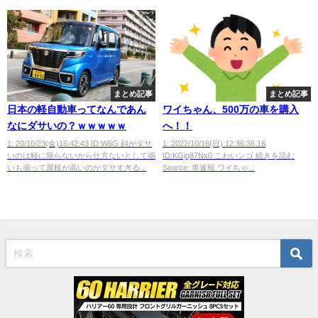
まとめ記事
まとめ記事
日本の軽自動車ってなんであん
ワイちゃん、500万の車を購入
なにダサいの？ｗｗｗｗｗ
へ！！
1: 20/10/23(金)16:42:43 ID:W6G 顔がダサ
1: 2022/10/16(日) 12:36:36.16
いのは軽に限らないから仕方ないとして揃
ID:KGjq87Nx0 こわいンゴ 続きを読む
いも揃って屋根が高いのがダサすぎる...
Source: 車速報 ワイちゃ...