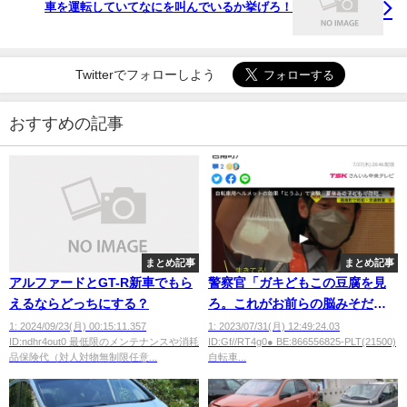
車を運転していてなにを叫んでいるか挙げろ！
Twitterでフォローしよう
おすすめの記事
まとめ記事
まとめ記事
アルファードとGT-R新車でもら
警察官「ガキどもこの豆腐を見
えるならどっちにする？
ろ。これがお前らの脳みそだ。
これが車ぶつかればどうなるか
1: 2024/09/23(月) 00:15:11.357
1: 2023/07/31(月) 12:49:24.03
ID:ndhr4out0 最低限のメンテナンスや消耗
ID:Gf//RT4g0● BE:866556825-PLT(21500)
分かるか？」
品保険代（対人対物無制限任意...
自転車...