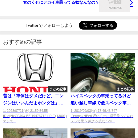
女のくせにデカイ車乗ってる奴なんなの？
Twitterでフォローしよう
おすすめの記事
まとめ記事
まとめ記事
昔は「車体はダメだけど、エン
ハイスペックの車乗ってるけど
ジンはいいんだよホンダは」と
追い越し車線で低スペック車に
か言っていたよな。
抜かれるとムカつくｗｗｗ
1: 2023/07/21(金) 21:59:54.55
1: 2019/09/03(火) 17:46:43.747
ID:dljNzCFJ0● BE:194767121-PLT(13001)
ID:A/qaxNEzd 遅いくせに調子乗ってんな
マジで...
ぁって思う 続きを読む Sou...