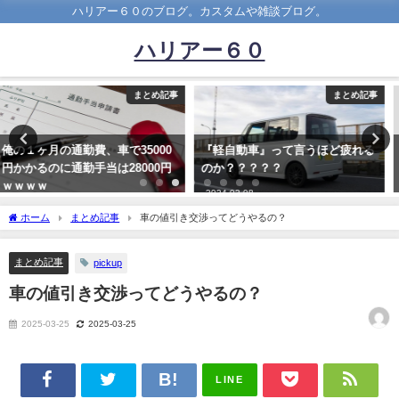
ハリアー６０のブログ。カスタムや雑談ブログ。
ハリアー６０
まとめ記事
まとめ記事
『軽自動車』って言うほど疲れる
車校の教官「次回までに上手くな
のか？？？？？
ってきてね(実技)」←これｗｗｗ
ｗ
2024-02-08
2022-10-20
ホーム
まとめ記事
車の値引き交渉ってどうやるの？
まとめ記事
pickup
車の値引き交渉ってどうやるの？
2025-03-25
2025-03-25
LINE