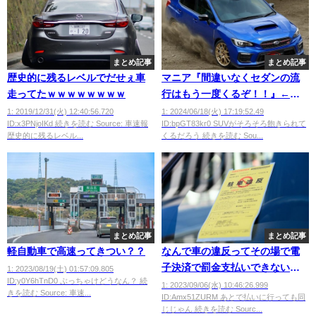
まとめ記事
まとめ記事
歴史的に残るレベルでだせぇ車
マニア『間違いなくセダンの流
走ってたｗｗｗｗｗｗｗｗ
行はもう一度くるぞ！！』←こ
れｗｗｗｗｗ
1: 2019/12/31(火) 12:40:56.720
1: 2024/06/18(火) 17:19:52.49
ID:x3PNjoIKd 続きを読む Source: 車速報
ID:bpGT83kr0 SUVがそろそろ飽きられて
歴史的に残るレベル...
くるだろう 続きを読む Sou...
まとめ記事
まとめ記事
軽自動車で高速ってきつい？？
なんで車の違反ってその場で電
子決済で罰金支払いできない
1: 2023/08/19(土) 01:57:09.805
ID:y0Y6hTnD0 ぶっちゃけどうなん？ 続
の？
1: 2023/09/06(水) 10:46:26.999
きを読む Source: 車速...
ID:Amx51ZURM あとで払いに行っても同
じじゃん 続きを読む Sourc...