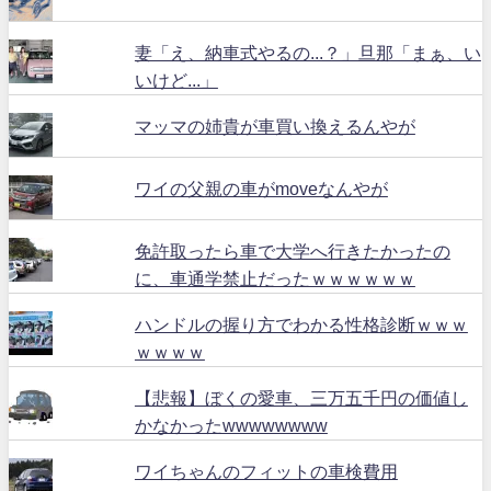
妻「え、納車式やるの...？」旦那「まぁ、い
いけど...」
マッマの姉貴が車買い換えるんやが
ワイの父親の車がmoveなんやが
免許取ったら車で大学へ行きたかったの
に、車通学禁止だったｗｗｗｗｗｗ
ハンドルの握り方でわかる性格診断ｗｗｗ
ｗｗｗｗ
【悲報】ぼくの愛車、三万五千円の価値し
かなかったwwwwwwww
ワイちゃんのフィットの車検費用