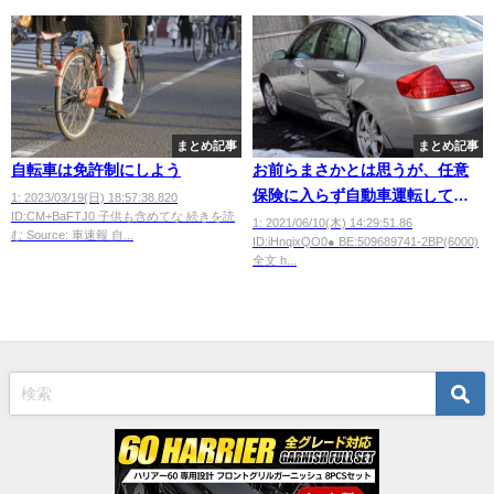
まとめ記事
まとめ記事
自転車は免許制にしよう
お前らまさかとは思うが、任意
保険に入らず自動車運転してな
1: 2023/03/19(日) 18:57:38.820
ID:CM+BaFTJ0 子供も含めてな 続きを読
いよな・・・？
1: 2021/06/10(木) 14:29:51.86
む Source: 車速報 自...
ID:iHnqixQO0● BE:509689741-2BP(6000)
全文 h...