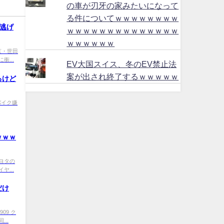
の車が刃牙の家みたいになって
る件についてｗｗｗｗｗｗｗｗ
逃げ
ｗｗｗｗｗｗｗｗｗｗｗｗｗｗ
ｗｗｗｗｗｗ
9 東京・世田
...
EV大国スイス、冬のEV禁止法
案が出され終了するｗｗｗｗｗ
るけど
x0 バイク嫌
ｗｗｗ
0 トヨタの
...
だけ
0909 ク
..