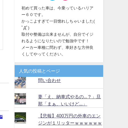
初めて買った車は、今乗っているハリア
ー６０です。
かっこよすぎて一目惚れしちゃいました(
ﾟДﾟ)
取付や整備は出来ませんが、自分でイジ
れるようになりたいので勉強中です！
メーカー車種に問わず、車好きな方仲良
くしてやってください。
人気の投稿とページ
問い合わせ
妻「え、納車式やるの...？」旦
那「まぁ、いいけど...」
【悲報】400万円の外車のエン
悩
ジンが１リッターｗｗｗｗｗｗ