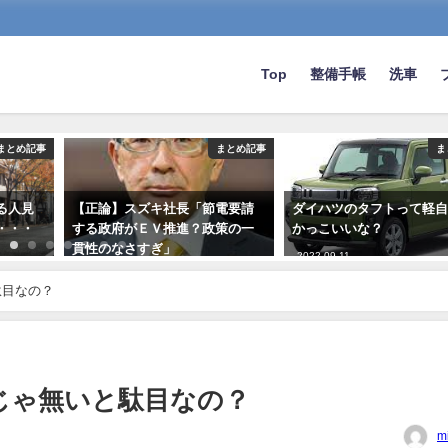
Top
整備手帳
洗車
まとめ記事
まとめ記事
ま
る人見
【正論】スズキ社長「節電要請
ダイハツのタフトって軽
・・・
する政府がＥＶ推進？政策の一
かっこいいな？
貫性のなさすぎ」
2022-09-11
2022-12-10
駄目なの？
じゃ無いと駄目なの？
m