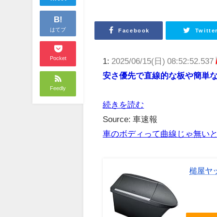
B!
はてブ
Facebook
Twitte
Pocket
1:
2025/06/15(日) 08:52:52.537
安さ優先で直線的な板や簡単
Feedly
続きを読む
Source: 車速報
車のボディって曲線じゃ無い
槌屋ヤッ