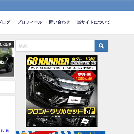
ブログ
プロフィール
問い合わせ
当サイトについて
とめ記事
まとめ記事
ま
自動車
ワイ、路上でエンスト→追突さ
車の納車日決まったけど別
れ無事運転がトラウマへｗｗｗ
が良くなってきたｗｗｗｗ
ｗｗｗ
2023-03-12
2022-03-09
izu su