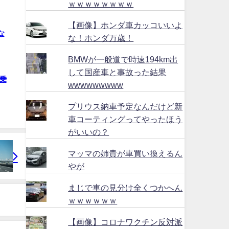
ｗｗｗｗｗｗｗｗ
【画像】ホンダ車カッコいいよ
な
な！ホンダ万歳！
BMWが一般道で時速194km出
して国産車と事故った結果
乗
wwwwwwwww
プリウス納車予定なんだけど新
車コーティングってやったほう
がいいの？
マッマの姉貴が車買い換えるん
やが
まじで車の見分け全くつかへん
ｗｗｗｗｗｗ
【画像】コロナワクチン反対派