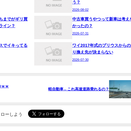
う？
2026-08-02
ちまでがギリ買
中古車買うやつって新車は考え
ライン？
かったの？
2026-07-31
スでイキってる
ワイ2017年式のプリウスからの
り換え先が決まらない
2026-07-30
つｗｗ
軽自動車←これ高速道路乗れるの？
でフォローしよう