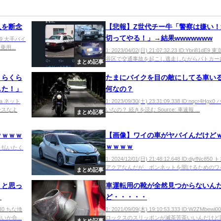
入を断念
【悲報】Z世代チー牛「警察は嫌い！
切ってやる！」→結果wwwwwww
SER9 大手バイ
用...
1: 2023/04/02(日) 21:07:32.23 ID:Ybri81dE
谷区で交通事故を起こし逃走しながらパトカーに衝
まとめ記事
くらくら
たまにバイクを目の敵にしてる車い
した！」
何なの？
TcLa ネット
1: 2023/09/30(土) 23:31:09.338 ID:nqcr4Hg
ースなよ
いなの？ 続きを読む Source: 車速報 ...
まとめ記事
ｗｗｗｗ
【画像】ワイの車がヤバイんだけど
ｗｗｗｗ
Tlo0 払いたく
1: 2024/12/01(日) 21:48:12.648 ID:diyfNc85
アクアなんだが、ボンネットを開けるためのワイヤ
まとめ記事
うと思っ
車運転用の靴が全然見つからないん
？
ど・・・・・
NQI0 ちな埼
1: 2021/09/09(木) 19:10:53.333 ID:W2ZMbewi0
か合...
ロックスのスリッポンが滅茶苦茶いいんだけど同.
まとめ記事