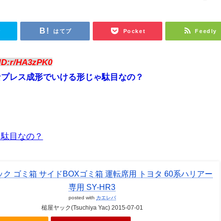
r
はてブ
Pocket
Feedly
ID:r/HA3zPK0
なプレス成形でいける形じゃ駄目なの？
と駄目なの？
ク ゴミ箱 サイドBOXゴミ箱 運転席用 トヨタ 60系ハリアー
専用 SY-HR3
posted with
カエレバ
槌屋ヤック(Tsuchiya Yac) 2015-07-01