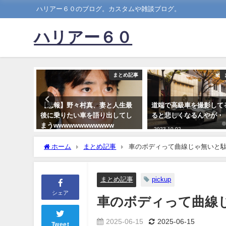
ハリアー６０のブログ。カスタムや雑談ブログ。
ハリアー６０
まとめ記事
まとめ記事
て自分の
【悲報】野々村真、妻と人生最
道端で高級車を撮影して
性の不満
後に乗りたい車を語り出してし
ると悲しくなるんやが・
い」「無
まうwwwwwwwwwwww
2023-10-02
2021-08-13
ホーム
まとめ記事
車のボディって曲線じゃ無いと
まとめ記事
pickup
シェア
車のボディって曲線
2025-06-15
2025-06-15
Tweet