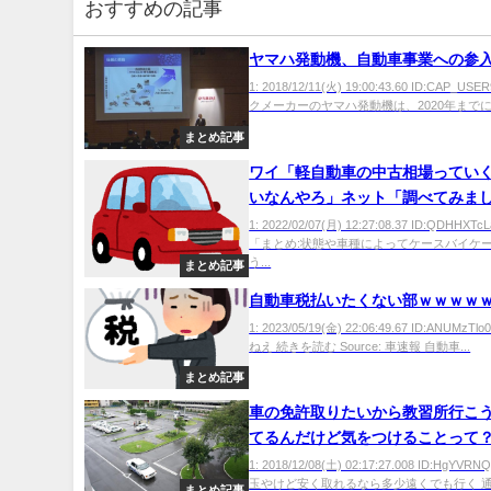
おすすめの記事
ヤマハ発動機、自動車事業への参
1: 2018/12/11(火) 19:00:43.60 ID:CAP_U
クメーカーのヤマハ発動機は、2020年までに乗
まとめ記事
ワイ「軽自動車の中古相場ってい
いなんやろ」ネット「調べてみま
1: 2022/02/07(月) 12:27:08.37 ID:QDHHX
「まとめ:状態や車種によってケースバイケ
う...
まとめ記事
自動車税払いたくない部ｗｗｗｗ
1: 2023/05/19(金) 22:06:49.67 ID:ANUMz
ねえ 続きを読む Source: 車速報 自動車...
まとめ記事
車の免許取りたいから教習所行こ
てるんだけど気をつけることって
1: 2018/12/08(土) 02:17:27.008 ID:HgYVR
玉やけど安く取れるなら多少遠くでも行く 通い
まとめ記事