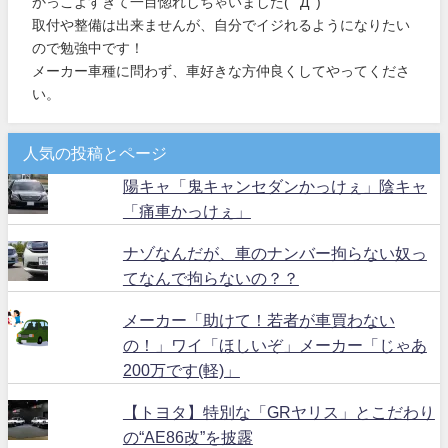
かっこよすぎて一目惚れしちゃいました( ﾟДﾟ)
取付や整備は出来ませんが、自分でイジれるようになりたい
ので勉強中です！
メーカー車種に問わず、車好きな方仲良くしてやってくださ
い。
人気の投稿とページ
陽キャ「鬼キャンセダンかっけぇ」陰キャ
「痛車かっけぇ」
ナゾなんだが、車のナンバー拘らない奴っ
てなんで拘らないの？？
メーカー「助けて！若者が車買わない
の！」ワイ「ほしいぞ」メーカー「じゃあ
200万です(軽)」
【トヨタ】特別な「GRヤリス」とこだわり
の“AE86改”を披露