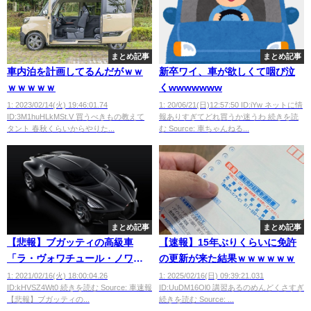
まとめ記事
まとめ記事
車内泊を計画してるんだがｗｗ
新卒ワイ、車が欲しくて咽び泣
ｗｗｗｗｗ
くwwwwwww
1: 2023/02/14(火) 19:46:01.74
1: 20/06/21(日)12:57:50 ID:iYw ネットに情
ID:3M1huHLkMSt.V 買うべきもの教えて
報ありすぎてどれ買うか迷うわ 続きを読
タント 春秋くらいからやりた...
む Source: 車ちゃんねる...
まとめ記事
まとめ記事
【悲報】ブガッティの高級車
【速報】15年ぶりくらいに免許
「ラ・ヴォワチュール・ノワー
の更新が来た結果ｗｗｗｗｗｗ
ル」お値段14億円ｗｗｗ
1: 2021/02/16(火) 18:00:04.26
1: 2025/02/16(日) 09:39:21.031
ID:kHVSZ4Wt0 続きを読む Source: 車速報
ID:UuDM16Ol0 講習あるのめんどくさすぎ
【悲報】ブガッティの...
続きを読む Source: ...