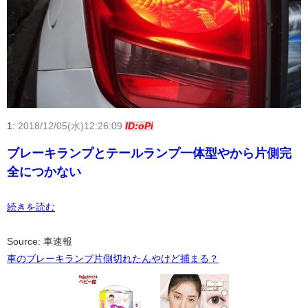
1:
2018/12/05(水)12:26:09
ID:oPi
ブレーキランプとテールランプ一体型やから片側完
全につかない
続きを読む
Source: 車速報
車のブレーキランプ片側切れたんやけど捕まる？