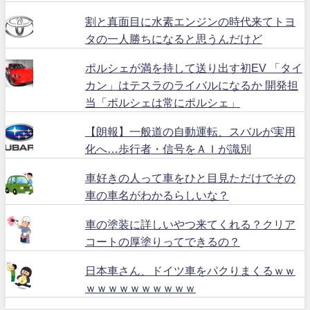
割と真面目に水素エンジンの時代来てトヨ
タの一人勝ちになると思うんだけど
ポルシェが満を持して送り出す初EV 「タイ
カン」はテスラのライバルになるか 開発担
当「ポルシェは常にポルシェ」
【朗報】一般道の自動運転、スバルが実用
化へ…歩行者・信号をＡＩが識別
車好きの人って車をひと目見ただけでその
車の車名がわかるらしいな？
車の塗装に詳しいやつ来てくれる？クリア
コートの厚塗りってできるの？
日本車さん、ドイツ車をパクりまくるｗｗ
ｗｗｗｗｗｗｗｗｗｗ