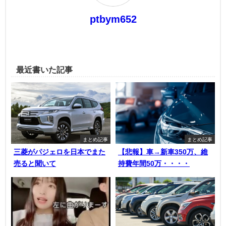
ptbym652
最近書いた記事
まとめ記事
まとめ記事
三菱がパジェロを日本でまた
【悲報】車→新車350万、維
売ると聞いて
持費年間50万・・・・