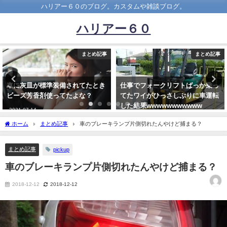
ハリアー６０のブログ。カスタムや雑談ブログ。
ハリアー６０
まとめ記事
まとめ記事
仕事でフォークリフトばっか乗っ
自動車メーカーって意外とブラッ
てたワイがひっさしぶりに車運転
クだったりするのか？
した結果wwwwwwwwwww
2024-09-22
2021-08-14
ホーム
まとめ記事
車のブレーキランプ片側切れたんやけど捕まる？
まとめ記事
pickup
車のブレーキランプ片側切れたんやけど捕まる？
2018-12-12
2018-12-12