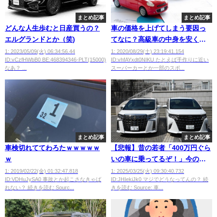
まとめ記事
まとめ記事
どんな人生歩むと日産買うの？
車の価格を上げてしまう要因っ
エルグランドとか（笑)
てなに？高級車の中身を安くし
て、高級っぽい大衆車できない
1: 2023/05/09(火) 06:34:56.44
1: 2020/08/29(土) 23:19:41.154
ID:vCzfHWbB0 BE:468394346-PLT(15000)
ID:vhfAYxdt0NIKU たとえば手作りに近い
の？
なあ？ ...
スーパーカーとか一部のスポ...
まとめ記事
まとめ記事
車検切れててわろたｗｗｗｗｗ
【悲報】昔の若者「400万円ぐら
ｗ
いの車に乗ってるぞ！」今の若
者「800万円のアルヴェル乗って
1: 2019/02/22(金) 01:32:47.818
1: 2025/03/25(火) 09:30:40.732
ID:VDHuJySA0 事故とか起こさなきゃば
ID:JHIekiJk0 マジでどうなってんの？ 続
ま～すｗ」←これ
れない？ 続きを読む Sourc...
きを読む Source: 車...