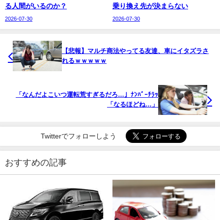
る人間がいるのか？
乗り換え先が決まらない
2026-07-30
2026-07-30
【悲報】マルチ商法やってる友達、車にイタズラさ
れるｗｗｗｗｗ
「なんだよこいつ運転荒すぎるだろ…」ﾅﾝﾊﾞｰﾁﾗｯ
「なるほどね…」
Twitterでフォローしよう
おすすめの記事