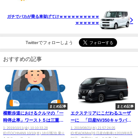
ｗｗｗｗｗｗｗｗｗｗｗｗｗｗｗｗｗｗ
ガチでバカが乗る車挙げてけｗｗｗｗｗｗｗｗｗｗ
ｗｗｗｗｗｗ
Twitterでフォローしよう
おすすめの記事
まとめ記事
まとめ記事
横断歩道におけるクルマの「一
エクステリアにこだわるユーザ
時停止率」ワースト５は三重、
ーに 「日産NV350キャラバ
青森、京都、富山、東京 JAF全
ン」の特別仕様車発売
1: 2019/10/11(金) 10:10:33.28
1: 2019/08/21(水) 21:57:24.05
ID:lTOCHh4N9 10/10(木) 18:07配信 乗り
ID:fEAOKMmQ9 日産自動車は2019年8月
国調査