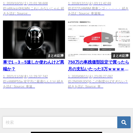
に乗り上げて無事終了ｗｗｗｗ
1: 2020/10/31(土) 21:01:38.608
1: 2018/12/11(火) 03:11:42.69
ID:o6fcivzr0HLWN これしかないじゃん 続
ID:E277U4M9M 廃車ンゴ・・・・・ 続き
きを読む Source:...
を読む Source: 車速報 ...
まとめ記事
まとめ記事
車で1→3→5速しか使わんけど異
750万の車残価型設定で買ったら
端か？
月の支払いたった3万ｗｗｗｗｗ
ｗｗｗ
1: 2021/11/18(木) 11:29:37.742
1: 2020/08/11(火) 23:05:27.097
ID:vWli9P5Sa 攻守共に最適なんだが 続き
ID:2N0XRJDQ0 この制度やばすぎない？
を読む Source: 車速...
続きを読む Source: 車...