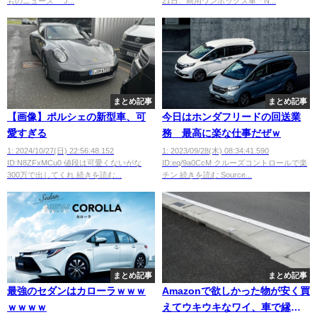
ものニュース J...
21日、商用ワンボックス車「N...
まとめ記事
まとめ記事
【画像】ポルシェの新型車、可
今日はホンダフリードの回送業
愛すぎる
務 最高に楽な仕事だぜｗ
1: 2024/10/27(日) 22:56:48.152
1: 2023/09/28(木) 08:34:41.590
ID:N8ZFxMCu0 値段は可愛くないがな
ID:eq/9a0CcM クルーズコントロールで楽
300万で出してくれ 続きを読む...
チン 続きを読む Source...
まとめ記事
まとめ記事
最強のセダンはカローラｗｗｗ
Amazonで欲しかった物が安く買
ｗｗｗｗ
えてウキウキなワイ、車で縁石