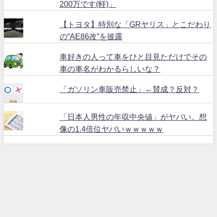
200万です(軽)」
【トヨタ】特別な「GRヤリス」とこだわり
の“AE86改”を披露
車好きの人って車をひと目見ただけでその
車の車名がわかるらしいな？
「ガソリン車販売禁止」←賛成？反対？
「日本人男性の年収中央値」がヤバい。想
像の1.4倍位ヤバいｗｗｗｗｗ