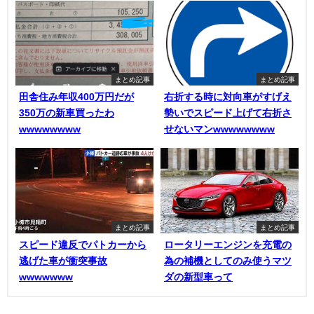
まとめ記事
まとめ記事
田舎住み年収400万円だが
右折する時に対向車がすげえ
350万の新車買ったわ
勢いでスピード上げて右折さ
wwwwwwww
せないマンwwwwwwww
まとめ記事
まとめ記事
スピード違反でパトカーから
ロータリーエンジンを充電の
逃げた車が衝突事故
為の補機としてのみ使うマツ
wwwwwww
ダの新型車って