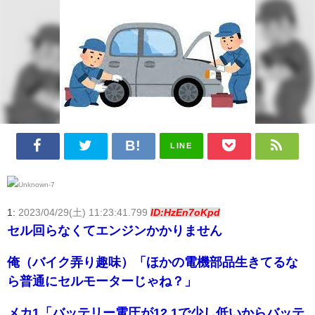
LINE
1:
2023/04/29(土) 11:23:41.799
ID:HzEn7oKpd
セル回らなくてエンジンかかりません
俺（バイク弄り趣味）「ほかの電機部品生きてるな
ら普通にセルモーターじゃね？」
メカ1「バッテリー電圧が12.1で少し低いからバッテ