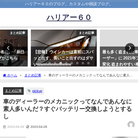
ハリアー６０のブログ。カスタムや雑談ブログ。
ハリアー６０
まとめ記事
まとめ記事
【悲報】ウインカーは直前にスパ
最も多く盗まれた車「ランドクル
ッと出す、長いこと出すのはダサ
ーザー」に 2021年プリウスから
いwwwwwwwwwww
変化 盗まれやすい車種とは
2021-11-20
2022-03-17
ホーム
まとめ記事
車のディーラーのメカニックってなんであんなに素人多
いんだ？すぐバッテリー交換しようとするし
まとめ記事
pickup
車のディーラーのメカニックってなんであんなに
素人多いんだ？すぐバッテリー交換しようとする
し
2023-04-29
2023-04-29