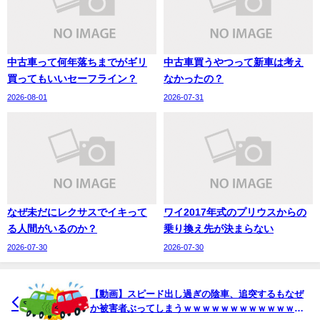
中古車って何年落ちまでがギリ
中古車買うやつって新車は考え
買ってもいいセーフライン？
なかったの？
2026-08-01
2026-07-31
なぜ未だにレクサスでイキって
ワイ2017年式のプリウスからの
る人間がいるのか？
乗り換え先が決まらない
2026-07-30
2026-07-30
【動画】スピード出し過ぎの陰車、追突するもなぜ
か被害者ぶってしまうｗｗｗｗｗｗｗｗｗｗｗｗｗ