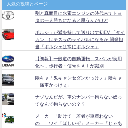
人気の投稿とページ
割と真面目に水素エンジンの時代来てトヨ
タの一人勝ちになると思うんだけど
ポルシェが満を持して送り出す初EV 「タイ
カン」はテスラのライバルになるか 開発担
当「ポルシェは常にポルシェ」
【朗報】一般道の自動運転、スバルが実用
化へ…歩行者・信号をＡＩが識別
陽キャ「鬼キャンセダンかっけぇ」陰キャ
「痛車かっけぇ」
ナゾなんだが、車のナンバー拘らない奴っ
てなんで拘らないの？？
メーカー「助けて！若者が車買わない
の！」ワイ「ほしいぞ」メーカー「じゃあ