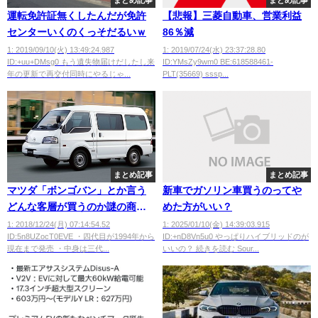
まとめ記事
まとめ記事
運転免許証無くしたんだが免許
【悲報】三菱自動車、営業利益
センターいくのくっそだるいｗ
86％減
1: 2019/09/10(火) 13:49:24.987
1: 2019/07/24(水) 23:37:28.80
ID:+uu+DMsg0 もう遺失物届けだしたし来
ID:YMsZy9wm0 BE:618588461-
年の更新で再交付同時にやるじゃ...
PLT(35669) sssp...
まとめ記事
まとめ記事
マツダ「ボンゴバン」とか言う
新車でガソリン車買うのってや
どんな客層が買うのか謎の商用
めた方がいい？
車
1: 2018/12/24(月) 07:14:54.52
1: 2025/01/10(金) 14:39:03.915
ID:5n8UZocT0EVE ・四代目が1994年から
ID:+nD8Vn5u0 やっぱりハイブリッドのが
wwwwwwwwwwwwwwwwwwww
現在まで発売 ・中身は三代...
いいの？ 続きを読む Sour...