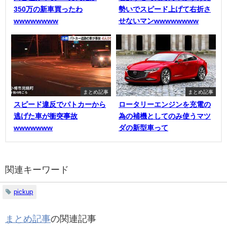
350万の新車買ったわ
勢いでスピード上げて右折さ
wwwwwwww
せないマンwwwwwwww
まとめ記事
まとめ記事
スピード違反でパトカーから
ロータリーエンジンを充電の
逃げた車が衝突事故
為の補機としてのみ使うマツ
wwwwwww
ダの新型車って
関連キーワード
pickup
まとめ記事
の関連記事