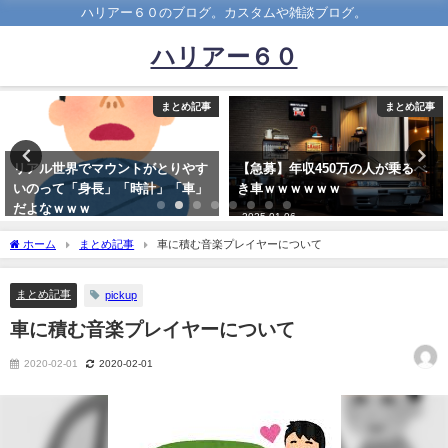
ハリアー６０のブログ。カスタムや雑談ブログ。
ハリアー６０
とめ記事
まとめ記事
ま
りやす
【急募】年収450万の人が乗るべ
【悲報】ドライブ中『うわ
「車」
き車ｗｗｗｗｗｗ
いつ運転ヘッタクソだなぁ
てなる車の特徴ｗｗｗｗ
2025-01-06
2024-08-19
ホーム
まとめ記事
車に積む音楽プレイヤーについて
まとめ記事
pickup
車に積む音楽プレイヤーについて
2020-02-01
2020-02-01