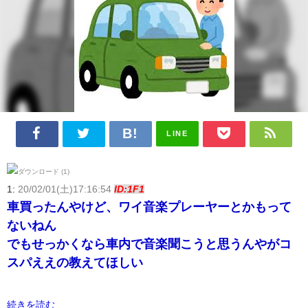
LINE
1:
20/02/01(土)17:16:54
ID:1F1
車買ったんやけど、ワイ音楽プレーヤーとかもって
ないねん
でもせっかくなら車内で音楽聞こうと思うんやがコ
スパええの教えてほしい
続きを読む