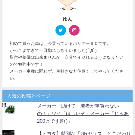
ゆん
初めて買った車は、今乗っているハリアー６０です。
かっこよすぎて一目惚れしちゃいました( ﾟДﾟ)
取付や整備は出来ませんが、自分でイジれるようになりたい
ので勉強中です！
メーカー車種に問わず、車好きな方仲良くしてやってくださ
い。
人気の投稿とページ
メーカー「助けて！若者が車買わない
の！」ワイ「ほしいぞ」メーカー「じゃあ
200万です(軽)」
【トヨタ】特別な「GRヤリス」とこだわり