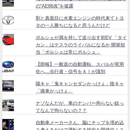
の“AE86改”を披露
割と真面目に水素エンジンの時代来てトヨ
タの一人勝ちになると思うんだけど
ポルシェが満を持して送り出す初EV 「タイ
カン」はテスラのライバルになるか 開発担
当「ポルシェは常にポルシェ」
【朗報】一般道の自動運転、スバルが実用
化へ…歩行者・信号をＡＩが識別
陽キャ「鬼キャンセダンかっけぇ」陰キャ
「痛車かっけぇ」
ナゾなんだが、車のナンバー拘らない奴っ
てなんで拘らないの？？
自動車メーカーさん、脳にチップを埋め込
み考えるだけで運転する技術を開発中！？