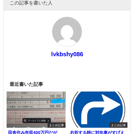
この記事を書いた人
lvkbshy086
最近書いた記事
まとめ記事
まとめ記事
田舎住み年収400万円だが
右折する時に対向車がすげえ