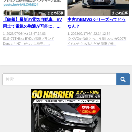
まとめ記事
まとめ記事
【朗報】最新の電気自動車、EV
中古のBMW3シリーズってどう
同士で電気の融通が可能に。最
なん？
大出力60kWで、大雪の立ち往生
1: 2023/07/05(水) 16:47:14.03
1: 2023/02/17(金) 22:14:12.64
ID:S+71TH6ka BYDの高級ブランド
ID:KA/Go+Nt0 けっこう新しいのが200万
問題が解決へ
Denza「 N7」がついに発売。 ...
くらいからあるんだが 新車で軽...