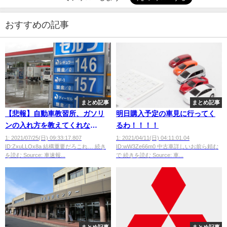
おすすめの記事
まとめ記事
まとめ記事
【悲報】自動車教習所、ガソリ
明日購入予定の車見に行ってく
ンの入れ方を教えてくれな
るわ！！！！
い・・・・
1: 2021/07/25(日) 09:33:17.807
1: 2021/04/11(日) 04:11:01.04
ID:ZxuLLOx8a 結構重要だろこれ… 続き
ID:wW3Ze66m0 中古車詳しいお前ら頼む
を読む Source: 車速報...
で 続きを読む Source: 車...