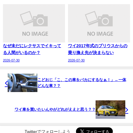
なぜ未だにレクサスでイキって
ワイ2017年式のプリウスからの
る人間がいるのか？
乗り換え先が決まらない
2026-07-30
2026-07-30
こどおじ「こ、この車をバカにするなぁ！」←一体
どんな車？？
ワイ車を買いたいんやがどれがええと思う？？
Twitterでフォローしよう