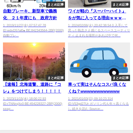
まとめ記事
まとめ記事
自動ブレーキ、新型車で義務
ワイが軽の『スーパーハイト』
化 ２１年度にも 政府方針
をが気に入ってる理由ｗｗｗｗ
ｗｗ
1: 2019/11/27(水) 07:57:47.78
1: 2024/02/06(火) 20:42:38.54 0 入手して
ID:wdxD57al0● BE:842343564-2BP(2000)
思った執念さえ感じるスペースユーティリ
自動ブレ...
ティ 止まれる場所があれば中で何...
まとめ記事
まとめ記事
【速報】北海道警、道路に『コ
車って実はそんなコスパ良くな
レ』をつけてしまう！！！！！
くね？wwwwwwwwwwww
1: 2023/11/15(水) 18:00:22.93
1: 2021/01/03(日) 09:10:23.314
ID:rTNNrqXx0 BE:454228327-2BP(2000)
ID:VS3gd27Ur ガソリン代も年々高くなる
sssp:...
し 続きを読む Source:...