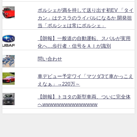
ポルシェが満を持して送り出す初EV 「タイ
カン」はテスラのライバルになるか 開発担
当「ポルシェは常にポルシェ」
【朗報】一般道の自動運転、スバルが実用
化へ…歩行者・信号をＡＩが識別
問い合わせ
車デビュー予定ワイ「マツダ3て車かっこえ
えなぁ」→220万～
【朗報】トヨタの新型車両、ついに完全体
へwwwwwwwwwwwwwww