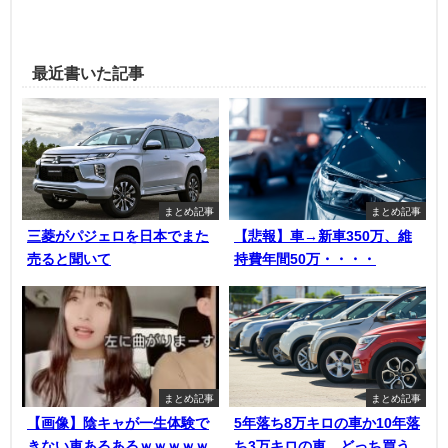
最近書いた記事
まとめ記事
まとめ記事
三菱がパジェロを日本でまた
【悲報】車→新車350万、維
売ると聞いて
持費年間50万・・・・
まとめ記事
まとめ記事
【画像】陰キャが一生体験で
5年落ち8万キロの車か10年落
きない車あるあるｗｗｗｗｗ
ち3万キロの車、どっち買う