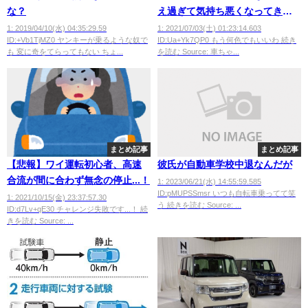
な？
え過ぎて気持ち悪くなってきた
wwwwwwwwwwwww
1: 2019/04/10(水) 04:35:29.59
1: 2021/07/03(土) 01:23:14.603
ID:+Vb1TjMZ0 ヤンキーが乗るような奴で
ID:Ua+Yk7QP0 もう何色でもいいわ 続き
も 変に奇をてらってもない ちょ...
を読む Source: 車ちゃ...
まとめ記事
まとめ記事
【悲報】ワイ運転初心者、高速
彼氏が自動車学校中退なんだが
合流が間に合わず無念の停止...！
1: 2023/06/21(水) 14:55:59.585
ID:pMUPSSmsr いつも自転車乗ってて笑
1: 2021/10/15(金) 23:37:57.30
う 続きを読む Source: ...
ID:d7Lv+qE30 チャレンジ失敗です...！ 続
きを読む Source: ...