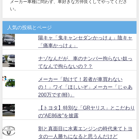
メーカー車種に問わず、車好きな方仲良くしてやってくださ
い。
人気の投稿とページ
陽キャ「鬼キャンセダンかっけぇ」陰キャ
「痛車かっけぇ」
ナゾなんだが、車のナンバー拘らない奴っ
てなんで拘らないの？？
メーカー「助けて！若者が車買わない
の！」ワイ「ほしいぞ」メーカー「じゃあ
200万です(軽)」
【トヨタ】特別な「GRヤリス」とこだわり
の“AE86改”を披露
割と真面目に水素エンジンの時代来てトヨ
タの一人勝ちになると思うんだけど