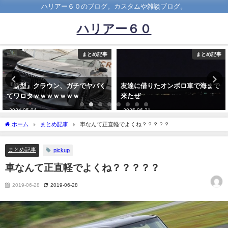
ハリアー６０のブログ。カスタムや雑談ブログ。
ハリアー６０
まとめ記事
まとめ記事
、ガチでヤバく
友達に借りたオンボロ車で海まで
自動車の本面試験
ｗｗｗ
来たぜ
頑張って勉強した
2025-06-21
2019-12-25
ホーム
まとめ記事
車なんて正直軽でよくね？？？？？
まとめ記事
pickup
車なんて正直軽でよくね？？？？？
2019-06-28
2019-06-28