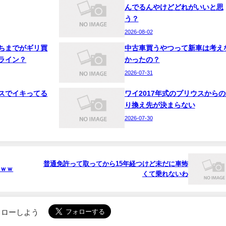
んでるんやけどどれがいいと思
う？
2026-08-02
ちまでがギリ買
中古車買うやつって新車は考え
ライン？
かったの？
2026-07-31
スでイキってる
ワイ2017年式のプリウスからの
り換え先が決まらない
2026-07-30
普通免許って取ってから15年経つけど未だに車怖
ｗｗｗ
くて乗れないわ
でフォローしよう