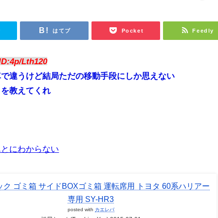
r
はてブ
Pocket
Feedly
ID:4p/Lth120
車で違うけど結局ただの移動手段にしか思えない
さを教えてくれ
んとにわからない
ク ゴミ箱 サイドBOXゴミ箱 運転席用 トヨタ 60系ハリアー
専用 SY-HR3
posted with
カエレバ