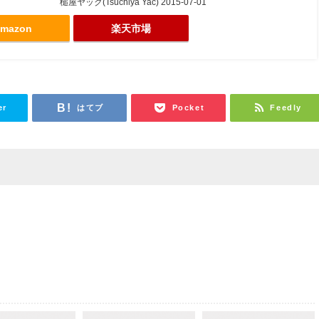
槌屋ヤック(Tsuchiya Yac) 2015-07-01
mazon
楽天市場
er
はてブ
Pocket
Feedly