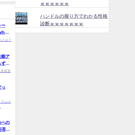
ｗｗｗｗｗｗ
ハンドルの握り方でわかる性格
診断ｗｗｗｗｗｗｗ
レー
/h厳
RM あとは？
性能ア
らずそ
0 日本車買
だっ
n0 リズムは
.
会への
拒否す