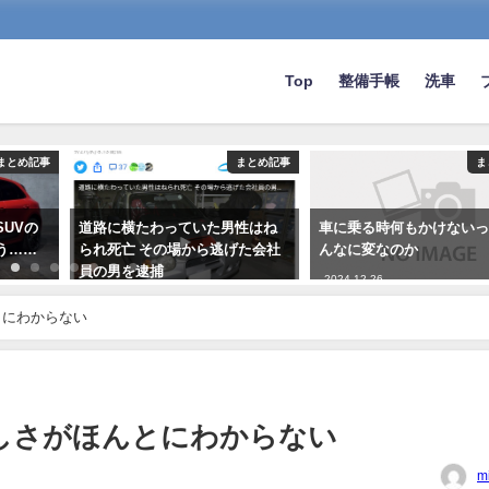
Top
整備手帳
洗車
まとめ記事
まとめ記事
ま
UVの
道路に横たわっていた男性はね
車に乗る時何もかけない
う……
られ死亡 その場から逃げた会社
んなに変なのか
員の男を逮捕
2024-12-26
2023-09-27
とにわからない
しさがほんとにわからない
m