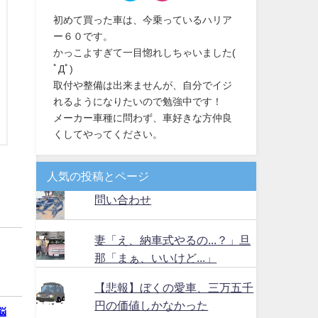
初めて買った車は、今乗っているハリア
ー６０です。
かっこよすぎて一目惚れしちゃいました(
ﾟДﾟ)
取付や整備は出来ませんが、自分でイジ
れるようになりたいので勉強中です！
メーカー車種に問わず、車好きな方仲良
くしてやってください。
人気の投稿とページ
問い合わせ
妻「え、納車式やるの...？」旦
那「まぁ、いいけど...」
【悲報】ぼくの愛車、三万五千
円の価値しかなかった
悩