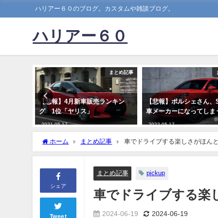
ハリアー６０のブログ。カスタムや雑談ブログ。
ハリアー６０
まとめ記事
まとめ記事
務化 新
【悲報】4月新車販売ランキン
【悲報】ポルシェさん、S
」が増
グ 1位「ヤリス」
車メーカーになってしま
ないのは
2021-05-17
2022-05-17
ホーム
まとめ記事
車でドライブする楽しさがほん
まとめ記事
pickup
シェア
車でドライブする楽
2024-06-19
2024-06-19
Tweet