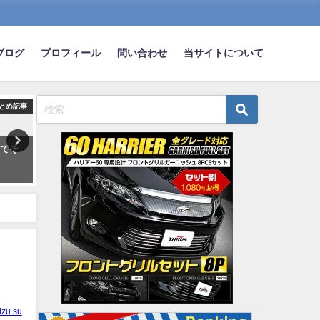
ブログ
プロフィール
問い合わせ
当サイトについて
とめ記事
まとめ記事
ま
ってそ
俺（31歳独身彼女なし車なし社
【日産】「キックス」がマ
畜サラリーマン）←こいつにか
ーチェンジ 待望の4WDモ
けてあげたい言葉は？
登場
2023-07-02
2022-07-20
izu su