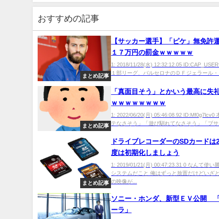
おすすめの記事
【サッカー選手】「ピケ」無免許
１７万円の罰金ｗｗｗｗｗ
1: 2018/11/28(水) 12:32:12.05 ID:CAP_U
１部リーグ、バルセロナのＤＦジェラール・ピ
まとめ記事
「真面目そう」とかいう最高に失
ｗｗｗｗｗｗｗｗ
1: 2022/06/20(月) 05:46:08.92 ID:Mf0g7l
テなさそう」「遊び馴れてなさそう」「ブサイ
まとめ記事
ドライブレコーダーのSDカードは
度は初期化しましょう
1: 2019/01/21(月) 00:47:23.31 0 なん
システムだこと 俺はずっと放置だけどいざ
の映像が...
まとめ記事
ソニー・ホンダ、新型ＥＶ公開 
ーラ」