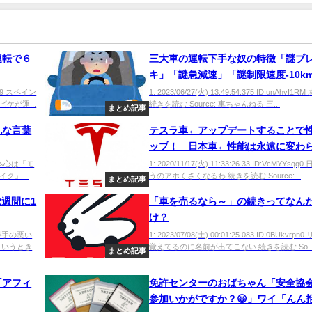
運転で６
三大車の運転下手な奴の特徴「謎ブ
キ」「謎急減速」「謎制限速度-10km
守」
SER9 スペイン
1: 2023/06/27(火) 13:49:54.375 ID:unAhvI1
ケが運...
続きを読む Source: 車ちゃんねる 三...
まとめ記事
礼な言葉
テスラ車←アップデートすることで
ップ！ 日本車←性能は永遠に変わ
のうち型落ちｗwwwwwwwwww
cv0 本心は「モ
1: 2020/11/17(火) 11:33:26.33 ID:VcMYYsqq
ク」...
うのアホくさくなるわ 続きを読む Source:...
まとめ記事
2週間に1
「車を売るなら～」の続きってなん
け？
て使い勝手の悪い
1: 2023/07/08(土) 00:01:25.083 ID:0BUkvrp
というとき
覚えてるのに名前が出てこない 続きを読む So..
まとめ記事
「アフィ
免許センターのおばちゃん「安全協
参加いかがですか？😀」ワイ「んん