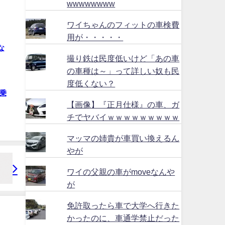
wwwwwwww
ワイちゃんのフィットの車検費
用が・・・・・
な
撮り鉄は民度低いけど「あの車
の車種は～」って詳しい奴も民
度低くない？
乗
【画像】『正月仕様』の車、ガ
チでヤバイｗｗｗｗｗｗｗｗｗ
マッマの姉貴が車買い換えるん
やが
ワイの父親の車がmoveなんや
が
免許取ったら車で大学へ行きた
かったのに、車通学禁止だった