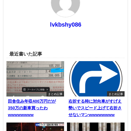
lvkbshy086
最近書いた記事
まとめ記事
まとめ記事
田舎住み年収400万円だが
右折する時に対向車がすげえ
350万の新車買ったわ
勢いでスピード上げて右折さ
wwwwwwww
せないマンwwwwwwww