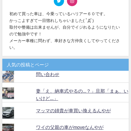
初めて買った車は、今乗っているハリアー６０です。
かっこよすぎて一目惚れしちゃいました( ﾟДﾟ)
取付や整備は出来ませんが、自分でイジれるようになりたい
ので勉強中です！
メーカー車種に問わず、車好きな方仲良くしてやってくださ
い。
人気の投稿とページ
問い合わせ
妻「え、納車式やるの...？」旦那「まぁ、い
いけど...」
マッマの姉貴が車買い換えるんやが
ワイの父親の車がmoveなんやが