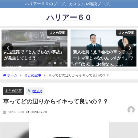
ハリアー６０のブログ。カスタムや雑談ブログ。
ハリアー６０
まとめ記事
まとめ記事
新入社員「え？会社の車って、オ
車通勤で1時間ってキツいと思
ートマ車じゃないんっすか？」ワ
う？
イ「はぁ……お前なぁ……」
2024-01-14
2021-05-06
ホーム
まとめ記事
車ってどの辺りからイキって良いの？？
まとめ記事
pickup
車ってどの辺りからイキって良いの？？
2023-07-30
2023-07-30