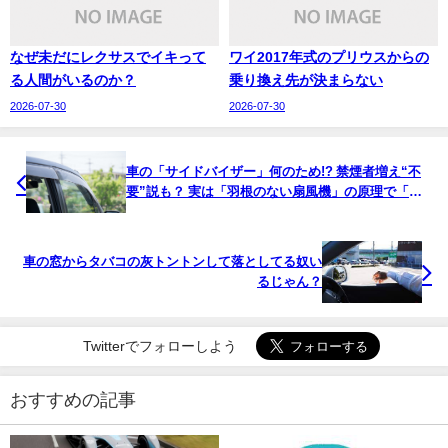
なぜ未だにレクサスでイキって
ワイ2017年式のプリウスからの
る人間がいるのか？
乗り換え先が決まらない
2026-07-30
2026-07-30
車の「サイドバイザー」何のため!? 禁煙者増え“不
要”説も？ 実は「羽根のない扇風機」の原理で「急
速換気」する超・優れモノだった？
車の窓からタバコの灰トントンして落としてる奴い
るじゃん？
Twitterでフォローしよう
おすすめの記事