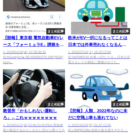
まとめ記事
まとめ記事
【朗報】東京都 電気自動車EVレ
欧米がEV一択になるってことは
ース「フォーミュラE」誘致を検
日本では外車売れなくなるん
討
か？
1: 2019/01/18(金) 07:36:06.92
1: 2022/07/16(土) 16:20:13.84
ID:h61wkj0c0● BE:659060378-2BP(8000)
ID:hlePMR5V0 外車＝EVになる→日本は充
sssp...
電スタンドが満足に整備されてな...
まとめ記事
まとめ記事
教習所「かもしれない運転し
【悲報】人類、2022年なのに未
ろ」←これｗｗｗｗｗｗｗｗ
だに空飛ぶ車も造れてない
1: 2019/01/11(金)12:46:23 ID:Pkm 突如地
1: 2022/10/10(月) 01:47:13.55
面が陥没するかもしれない空から降りてき
ID:rJMPRG98a 技術の進歩遅すぎやろ こ