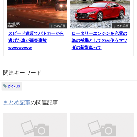
まとめ記事
まとめ記事
スピード違反でパトカーから
ロータリーエンジンを充電の
逃げた車が衝突事故
為の補機としてのみ使うマツ
wwwwwww
ダの新型車って
関連キーワード
pickup
まとめ記事
の関連記事