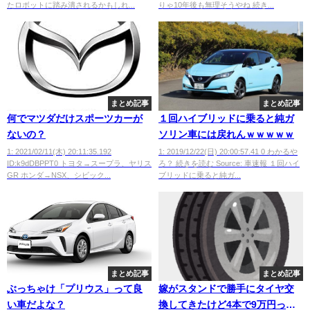
たロボットに踏み潰されるかもしれ...
りゃ10年後も無理そうやね 続き...
まとめ記事
まとめ記事
何でマツダだけスポーツカーが
１回ハイブリッドに乗ると純ガ
ないの？
ソリン車には戻れんｗｗｗｗｗ
1: 2021/02/11(木) 20:11:35.192
1: 2019/12/22(日) 20:00:57.41 0 わかるや
ID:k9dDBPPT0 トヨタ→スープラ、ヤリス
ろ？ 続きを読む Source: 車速報 １回ハイ
GR ホンダ→NSX、シビック...
ブリッドに乗ると純ガ...
まとめ記事
まとめ記事
ぶっちゃけ「プリウス」って良
嫁がスタンドで勝手にタイヤ交
い車だよな？
換してきたけど4本で9万円って