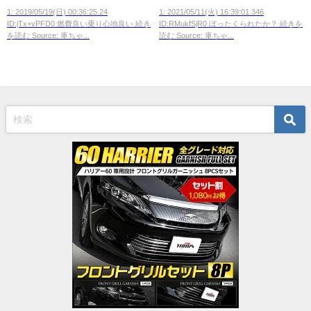
高くね？？？？？？？
1: 2019/05/19(日) 00:36:25.24
1: 2021/05/11(火) 16:39:01.346
ID:jTx+vPFD0 燃費良い乗り心地良い 続き
ID:RMukfSjR0 ぼったくられたか？ 続きを
を読む Source: 車ちゃ...
読む Source: 車ちゃ...