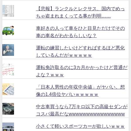
【悲報】ランクルとレクサス、国内でめっ
ちゃ盗まれまくってる事が判明……
車好きの人って車をひと目見ただけでその
車の車名がわかるらしいな？
運転の練習したいけどすればするほど悪化
しているんだがｗｗｗｗｗ
運転免許取るのに3カ月かかったけど普通だ
よな？ｗｗｗ
「日本人男性の年収中央値」がヤバい。想
像の1.4倍位ヤバいｗｗｗｗｗ
中古車買うなら7万キロ以下の高級セダンが
コスパ最高だなwwwwwwwwwwwwwwww
小さくて軽いスポーツカーが欲しいｗｗｗ