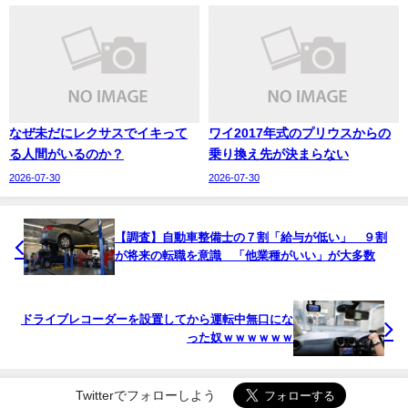
なぜ未だにレクサスでイキって
ワイ2017年式のプリウスからの
る人間がいるのか？
乗り換え先が決まらない
2026-07-30
2026-07-30
【調査】自動車整備士の７割「給与が低い」 ９割
が将来の転職を意識 「他業種がいい」が大多数
ドライブレコーダーを設置してから運転中無口にな
った奴ｗｗｗｗｗｗ
Twitterでフォローしよう