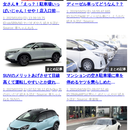
女さん👩「えっ？！駐車場いっ
ディーゼル車ってどうなん？？
ぱいじゃん！せや！店入口前の
1: 2019/10/21(月) 16:55:47.665
ID:2zZ1TijeM ディーゼル車にしようかな
点字ブロック上に停車したろ」
1: 2023/01/01(日) 13:39:19.75
続きを読む Source: ...
ID:ois5B9vN0 ヤバすぎやろ 続きを読む
Source: 車ちゃんねる ...
まとめ記事
まとめ記事
SUVのメリットあげさせて目線
マンションの空き駐車場に車を
高くて運転しやすいとか疲れに
停めるヤツを懲らしめた
くいとか言ってるやつマジでい
い・・・・
1: 2023/07/22(土) 07:52:38.12 ID:fy0kq 気
1: 2021/04/18(日) 09:07:52.46
のせいだぞ 続きを読む Source: 車ちゃん
ID:28dAaMP1d 懲らしめたいんやが 続き
るんだな
ねる SUVの...
を読む Source: 車速報 ...