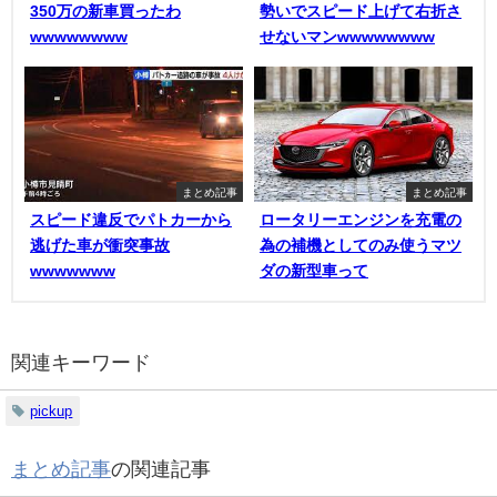
350万の新車買ったわ
勢いでスピード上げて右折さ
wwwwwwww
せないマンwwwwwwww
まとめ記事
まとめ記事
スピード違反でパトカーから
ロータリーエンジンを充電の
逃げた車が衝突事故
為の補機としてのみ使うマツ
wwwwwww
ダの新型車って
関連キーワード
pickup
まとめ記事
の関連記事