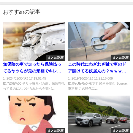
おすすめの記事
まとめ記事
まとめ記事
無保険の車で走ったら保険払っ
この時代にわざわざ鍵で車のド
てるヤツらが鬼の形相でキレと
ア開けてる奴居んの？ｗｗｗｗ
る🤭
ｗｗｗ
1: 2024/01/30(火) 17:19:01.45
1: 2019/10/26(土) 11:21:16.009
ID:7tD6t/A00 そりゃ毎月バカ高い保険料払
ID:0/eUIeRo0 俺です 続きを読む Source:
ってるのにぶつけられたら全部パ...
車速報 この時代に...
まとめ記事
まとめ記事