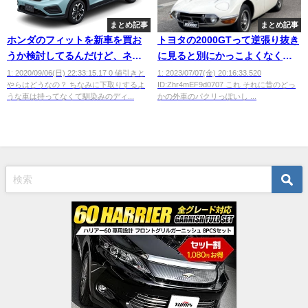
まとめ記事
まとめ記事
ホンダのフィットを新車を買お
トヨタの2000GTって逆張り抜き
うか検討してるんだけど、ネッ
に見ると別にかっこよくなく
トの見積もりは正確なの？
ね？ｗ
1: 2020/09/06(日) 22:33:15.17 0 値引きと
1: 2023/07/07(金) 20:16:33.520
やらはどうなの？ ちなみに下取りするよ
ID:Zhr4mEF9d0707 これ それに昔のどっ
うな車は持ってなくて馴染みのディ...
かの外車のパクリっぽいし ...