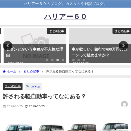
ハリアー６０のブログ。カスタムや雑談ブログ。
ハリアー６０
まとめ記事
まとめ記事
セダンとかいう車種が不人気な理
車が欲しい、銀行で400万円のロ
由
ーンって組めますか？
2024-07-27
2024-09-22
ホーム
まとめ記事
許される軽自動車ってなにある？
まとめ記事
pickup
許される軽自動車ってなにある？
2019-05-25
2019-05-25