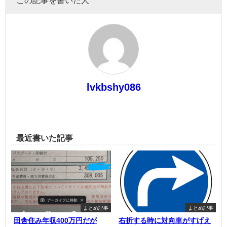
この記事を書いた人
lvkbshy086
最近書いた記事
まとめ記事
まとめ記事
田舎住み年収400万円だが
右折する時に対向車がすげえ