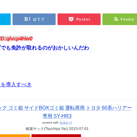
r
はてブ
Pocket
Feedly
ID:qIvcp4Hw0
ズでも免許が取れるのがおかしいんだわ
査を導入すべき
ク ゴミ箱 サイドBOXゴミ箱 運転席用 トヨタ 60系ハリアー
専用 SY-HR3
posted with
カエレバ
槌屋ヤック(Tsuchiya Yac) 2015-07-01