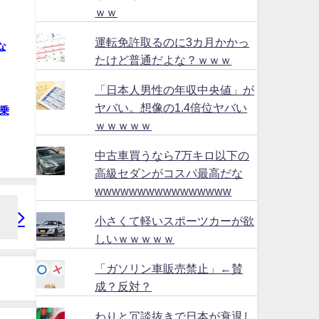
ｗｗ
運転免許取るのに3カ月かかっ
な
たけど普通だよな？ｗｗｗ
「日本人男性の年収中央値」が
ヤバい。想像の1.4倍位ヤバい
乗
ｗｗｗｗｗ
中古車買うなら7万キロ以下の
高級セダンがコスパ最高だな
wwwwwwwwwwwwwwww
小さくて軽いスポーツカーが欲
しいｗｗｗｗｗ
「ガソリン車販売禁止」←賛
成？反対？
わりと冗談抜きで日本が衰退し