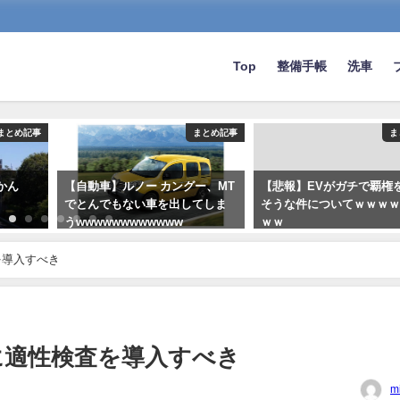
Top
整備手帳
洗車
まとめ記事
まとめ記事
ま
かん
【自動車】ルノー カングー、MT
【悲報】EVがガチで覇権
でとんでもない車を出してしま
そうな件についてｗｗｗ
うwwwwwwwwwwww
ｗｗ
2021-07-01
2022-11-18
を導入すべき
に適性検査を導入すべき
m