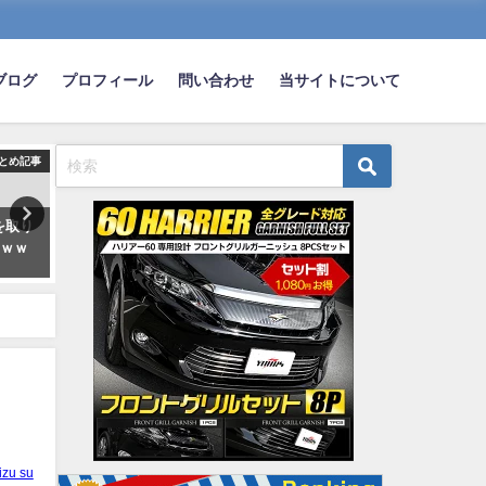
ブログ
プロフィール
問い合わせ
当サイトについて
とめ記事
まとめ記事
ま
を取り
【速報】トヨタ、「ライズ スペ
【画像】最新の中国車はこ
ｗｗｗ
ース」の中身がこちら
ことになってるらしいぞ
wwwwwwwww
wwwwwwwww
2023-04-02
2019-02-15
izu su