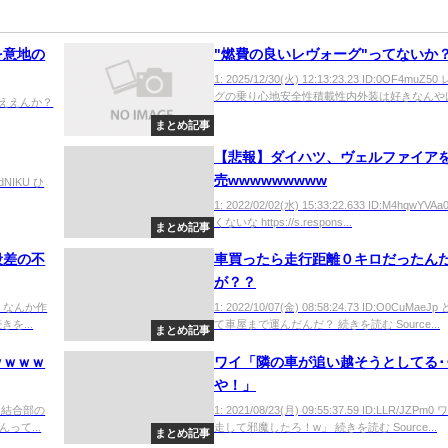
を意地の
"燃費の良いレヴォーグ"ってないか
1: 2025/12/30(火) 12:13:23.23 ID:0OF4muZ
グの乗り心地安全性積載性内外装は好きなんやけど
bdxr ええんか？
まとめ記事
【悲報】ダイハツ、ヴェルファイア
売wwwwwwwww
dzdNIKU ひ
1: 2022/02/02(水) 15:33:22.633 ID:M4hqwYVAa
くないな https://s.respons...
まとめ記事
段差の不
車買ったら走行距離０キロだったん
が？？
3fL0 なんか作
1: 2022/10/07(金) 08:58:24.73 ID:O0CuMae
を...
て車屋まで運んだんだ？ 続きを読む Source...
まとめ記事
ｗｗｗｗ
ワイ「隣の車が追い越そうとしてる･･
や！」
yf0 結合部の
1: 2021/08/23(月) 09:55:37.59 ID:LLR/JZPm
って...
走して邪魔したろ！w」 続きを読む Source...
まとめ記事