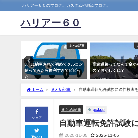
ハリアー６０のブログ。カスタムや雑談ブログ。
ハリアー６０
まとめ記事
まとめ記事
知らん？
9月に納車されて初めてクルコン
高速道路ってなんで金か
使ってみたら便利すぎてビビっ
の？おかしくね？
た
2023-06-02
2019-11-17
ホーム
まとめ記事
自動車運転免許試験に適性検査
まとめ記事
pickup
シェア
自動車運転免許試験
2025-11-05
2025-11-05
Tweet