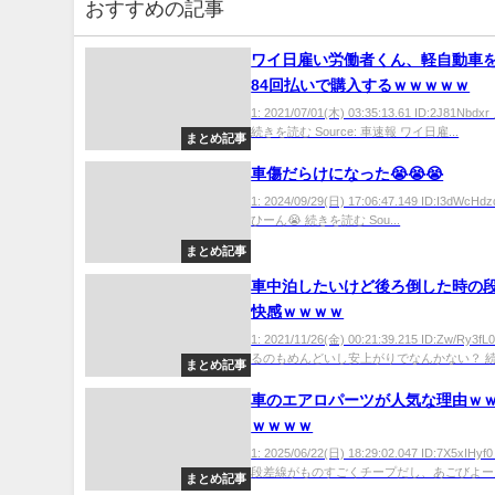
おすすめの記事
ワイ日雇い労働者くん、軽自動車
84回払いで購入するｗｗｗｗｗ
1: 2021/07/01(木) 03:35:13.61 ID:2J81N
続きを読む Source: 車速報 ワイ日雇...
まとめ記事
車傷だらけになった😭😭😭
1: 2024/09/29(日) 17:06:47.149 ID:I3dWcH
ひーん😭 続きを読む Sou...
まとめ記事
車中泊したいけど後ろ倒した時の
快感ｗｗｗｗ
1: 2021/11/26(金) 00:21:39.215 ID:Zw/Ry
るのもめんどいし安上がりでなんかない？ 続き
まとめ記事
車のエアロパーツが人気な理由ｗ
ｗｗｗｗ
1: 2025/06/22(日) 18:29:02.047 ID:7X5xIH
段差線がものすごくチープだし、あごびよーん
まとめ記事