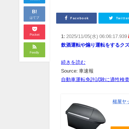
B!
はてブ
Facebook
Twitte
Pocket
1:
2025/11/05(水) 06:06:17.939
飲酒運転や煽り運転をするク
Feedly
続きを読む
Source: 車速報
自動車運転免許試験に適性検
槌屋ヤッ