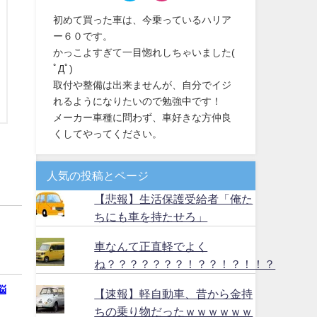
初めて買った車は、今乗っているハリア
ー６０です。
かっこよすぎて一目惚れしちゃいました(
ﾟДﾟ)
取付や整備は出来ませんが、自分でイジ
れるようになりたいので勉強中です！
メーカー車種に問わず、車好きな方仲良
くしてやってください。
人気の投稿とページ
【悲報】生活保護受給者「俺た
ちにも車を持たせろ」
車なんて正直軽でよく
ね？？？？？？？！？？！？！！？
悩
【速報】軽自動車、昔から金持
ちの乗り物だったｗｗｗｗｗｗ