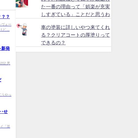
た一番の理由って「娯楽が充実
しすぎている」ことだと思うわ
？？？
50 レヴォー
車の塗装に詳しいやつ来てくれ
 ...
る？クリアコートの厚塗りって
できるの？
を新発
0202 悪
だ
Jp どうやっ
･せ
0 ワイ「並