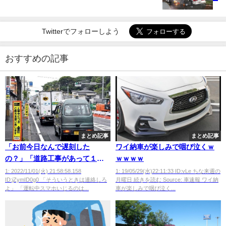
Twitterでフォローしよう
おすすめの記事
まとめ記事
まとめ記事
「お前今日なんで遅刻した
ワイ納車が楽しみで咽び泣くｗ
の？」「道路工事があって１５
ｗｗｗｗ
分以上遅れが出ました」
1: 2022/11/01(火) 21:58:58.158
1: 19/05/29(水)22:11:33 ID:vLe ちな来週の
ID:jZymID0g0 「そういうときは連絡しろ
月曜日 続きを読む Source: 車速報 ワイ納
よ」 「運転中スマホいじるのは...
車が楽しみで咽び泣く...