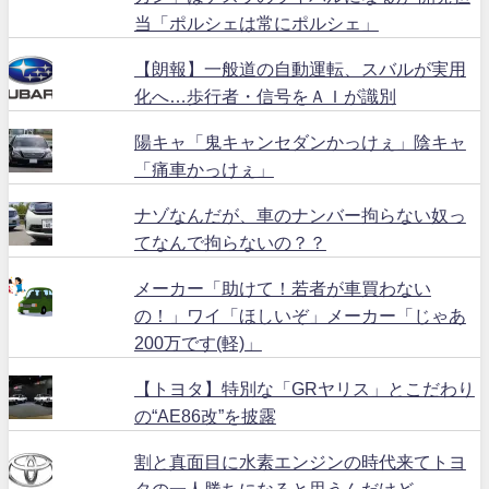
当「ポルシェは常にポルシェ」
【朗報】一般道の自動運転、スバルが実用
化へ…歩行者・信号をＡＩが識別
陽キャ「鬼キャンセダンかっけぇ」陰キャ
「痛車かっけぇ」
ナゾなんだが、車のナンバー拘らない奴っ
てなんで拘らないの？？
メーカー「助けて！若者が車買わない
の！」ワイ「ほしいぞ」メーカー「じゃあ
200万です(軽)」
【トヨタ】特別な「GRヤリス」とこだわり
の“AE86改”を披露
割と真面目に水素エンジンの時代来てトヨ
タの一人勝ちになると思うんだけど