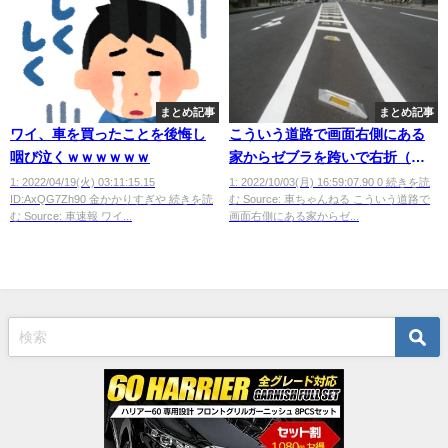
まとめ記事
まとめ記事
ワイ、車を買ったことを後悔し
こういう道路で画面右側にある
咽び泣くｗｗｗｗｗｗ
家からゼブラを跨いで右折（車
両横断禁止の標識は無し）して
1: 2022/04/19(火) 03:11:15.15
1: 2022/10/03(月) 16:59:07.90 0 続きを読
ID:AxQG7Zh90 金かかりすぎや 続きを読
む Source: 車ちゃんねる こういう道路で
出ていくのって違反にならない
む Source: 車速報 ワイ...
画面右側にある家からゼ...
よな？