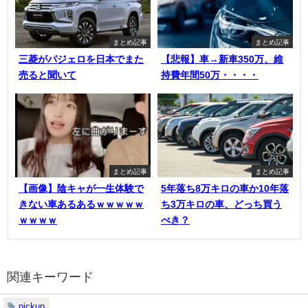
まとめ記事
まとめ記事
三菱がパジェロを日本でまた
【悲報】車→新車350万、維
売ると聞いて
持費年間50万・・・・
まとめ記事
まとめ記事
【画像】陰キャが一生体験で
5年落ち8万キロの車か10年落
きない車あるあるｗｗｗｗｗ
ち3万キロの車、どっち買う
ｗｗｗｗ
べき？
関連キーワード
pickup