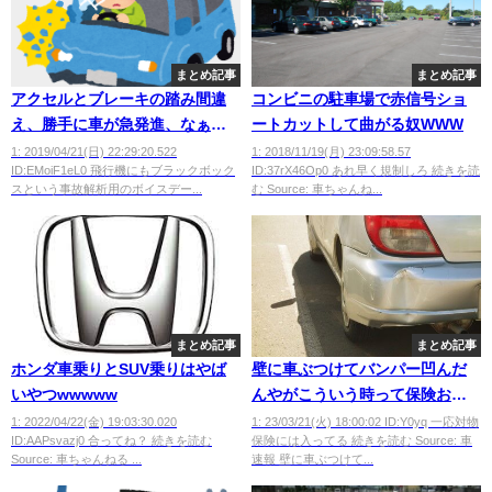
まとめ記事
まとめ記事
アクセルとブレーキの踏み間違
コンビニの駐車場で赤信号ショ
え、勝手に車が急発進、なぁこ
ートカットして曲がる奴WWW
れってドラレコを足元にも装着
1: 2019/04/21(日) 22:29:20.522
1: 2018/11/19(月) 23:09:58.57
ID:EMoiF1eL0 飛行機にもブラックボック
ID:37rX46Op0 あれ早く規制しろ 続きを読
義務化すべきじゃね？
スという事故解析用のボイスデー...
む Source: 車ちゃんね...
まとめ記事
まとめ記事
ホンダ車乗りとSUV乗りはやば
壁に車ぶつけてバンパー凹んだ
いやつwwwww
んやがこういう時って保険おり
るん？
1: 2022/04/22(金) 19:03:30.020
1: 23/03/21(火) 18:00:02 ID:Y0yq 一応対物
ID:AAPsvazj0 合ってね？ 続きを読む
保険には入ってる 続きを読む Source: 車
Source: 車ちゃんねる ...
速報 壁に車ぶつけて...