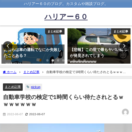
ハリアー６０のブログ。カスタムや雑談ブログ。
ハリアー６０
まとめ記事
まとめ記事
【悲報】この世で最もヤバい痛車
左足ブレーキのデメリットてある
が発見されてしまう
か？
wwwwwwwww
2019-04-16
2021-10-16
ホーム
まとめ記事
自動車学校の検定で1時間くらい待たされとるｗｗｗｗ
ｗｗｗ
まとめ記事
pickup
自動車学校の検定で1時間くらい待たされとるｗ
ｗｗｗｗｗｗ
2022-06-07
2022-06-07